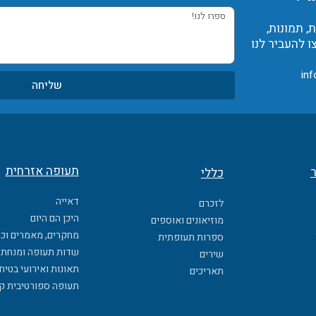
טלפון
ספרו
 תמונות,
לנו!
ו להעביר לנו
inf
שליחה
תעופה אזרחית
ר
כללי
דאייה
לזכרם
היכן הם היום
מוזיאונים ואוספים
מחקרים, מאמרים וכ
ספרות תעופתית
שדות תעופה ומנחתי
שירים
תאונות ואירועי בטיח
תאריכים
תעופה ספורטיבית ק