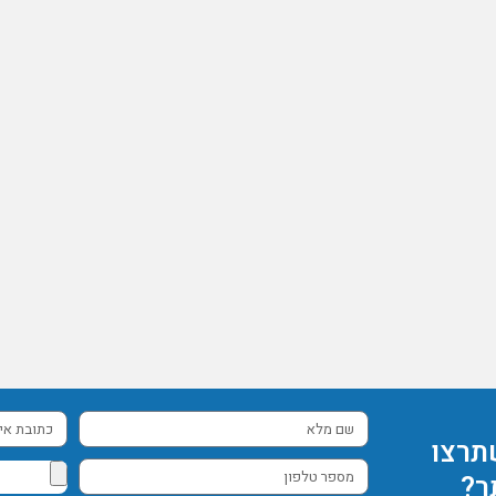
שם
כתובת
תרצו
מלא
אימייל
מספר
ר?