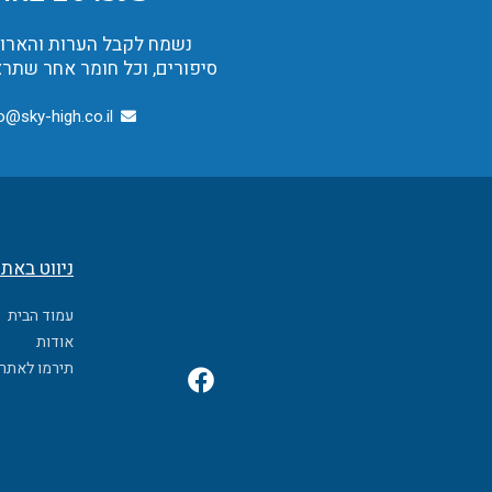
נשמח לקבל הערות והארות,
סיפורים, וכל חומר אחר שתרצ
o@sky-high.co.il
ניווט באת
עמוד הבית
אודות
F
תירמו לאתר
a
c
e
b