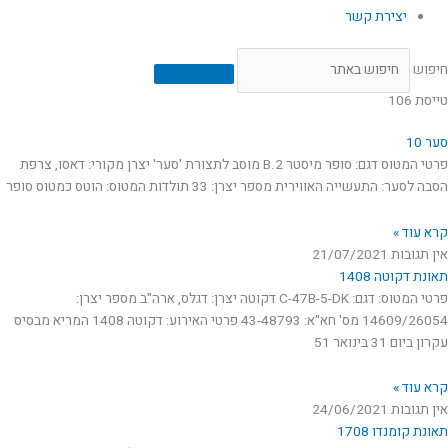
יצירת קשר
חיפוש
טייסת 106
סער 10
פרטי המטוס דגם: סופר מיסטר B.2 מוסב לתצורת 'סער' יצרן מקורי: דאסו, צרפת
הסבה לסער: התעשייה האווירית מספר יצרן: 33 תולדות המטוס: הוטס כמטוס סופר
קרא עוד »
אין תגובות
21/07/2021
תאונת דקוטה 1408
פרטי המטוס: דגם: C-47B-5-DK דקוטה יצרן: דגלס, ארה"ב מספר יצרן:
14609/26054 מס' חא"א: 43-48793 פרטי האירוע: דקוטה 1408 המריא מבסיס
עקרון ביום 31 בינואר 51
קרא עוד »
אין תגובות
24/06/2021
תאונת קומנדו 1708