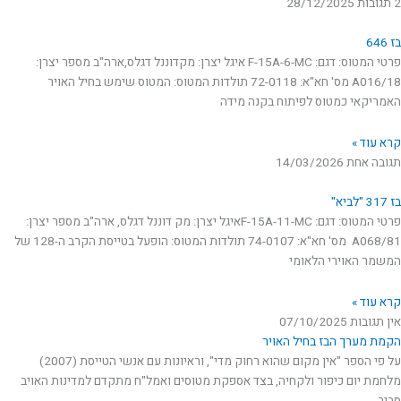
2 תגובות
28/12/2025
בז 646
פרטי המטוס: דגם: F-15A-6-MC איגל יצרן: מקדוננל דגלס,ארה"ב מספר יצרן:
18/A016 מס' חא"א: 72-0118 תולדות המטוס: המטוס שימש בחיל האויר
האמריקאי כמטוס לפיתוח בקנה מידה
קרא עוד »
תגובה אחת
14/03/2026
בז 317 "לביא"
פרטי המטוס: דגם: F-15A-11-MCאיגל יצרן: מק דוננל דגלס, ארה"ב מספר יצרן:
81/A068 מס' חא"א: 74-0107 תולדות המטוס: הופעל בטייסת הקרב ה-128 של
המשמר האוירי הלאומי
קרא עוד »
אין תגובות
07/10/2025
הקמת מערך הבז בחיל האויר
על פי הספר "אין מקום שהוא רחוק מדי", וראיונות עם אנשי הטייסת (2007)
מלחמת יום כיפור ולקחיה, בצד אספקת מטוסים ואמל"ח מתקדם למדינות האויב