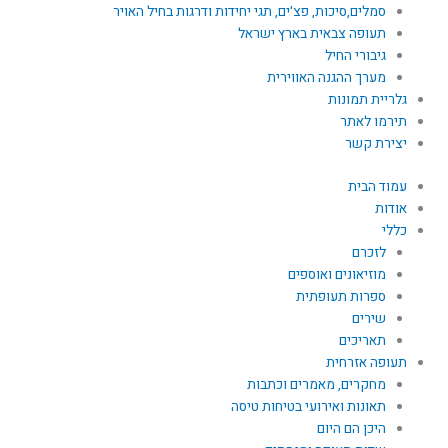
סמלים,סיכות, פצ'ים, תגי יחידות ודרגות בחיל האויר
תעופה צבאית בארץ ישראל
גיבורי החיל
מערך ההגנה האווירית
גלריית תמונות
תירמו לאתר
יצירת קשר
עמוד הבית
אודות
כללי
לזכרם
מוזיאונים ואוספים
ספרות תעופתית
שירים
תאריכים
תעופה אזרחית
מחקרים, מאמרים וכתבות
תאונות ואירועי בטיחות טיסה
היכן הם היום