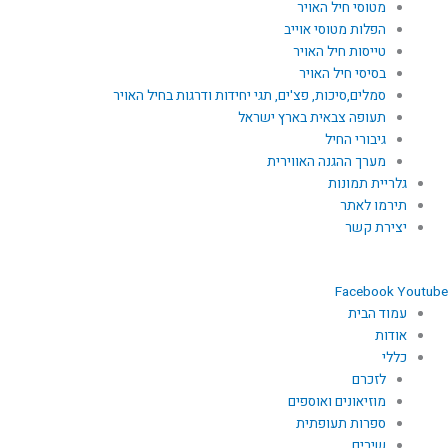
מטוסי חיל האויר
הפלות מטוסי אוייב
טייסות חיל האויר
בסיסי חיל האויר
סמלים,סיכות, פצ'ים, תגי יחידות ודרגות בחיל האויר
תעופה צבאית בארץ ישראל
גיבורי החיל
מערך ההגנה האווירית
גלריית תמונות
תירמו לאתר
יצירת קשר
Facebook
Youtube
עמוד הבית
אודות
כללי
לזכרם
מוזיאונים ואוספים
ספרות תעופתית
שירים