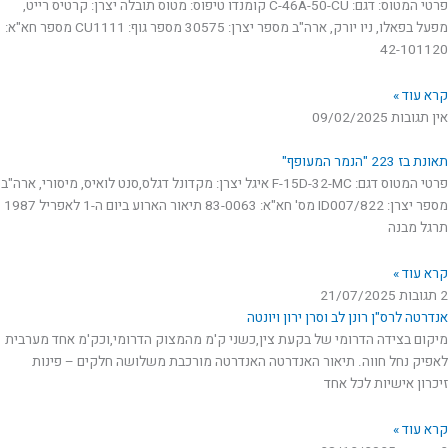
פרטי המטוס: דגם: C-46A-50-CU קומנדו טיפוס: מטוס תובלה יצרן: קרטיס רייט,
מפעל בפאלו, ניו יורק, ארה"ב מספר יצרן: 30575 מספר גוף: CU1111 מספר חא"א:
42-101120
קרא עוד »
אין תגובות
09/02/2025
תאונת בז 223 "הנמר המעופף"
פרטי המטוס דגם: F-15D-32-MC איגל יצרן: מקדונל דגלס,סנט לואיס, מיסורי, ארה"ב
מספר יצרן: 822/ID007 מס' חא"א: 83-0063 תיאור הארוע ביום ה-1 לאפריל 1987
תרגל מבנה
קרא עוד »
2 תגובות
21/07/2025
אנדרטה לרס"ן רונן לב וסרן ירון ויונטה
מיקום בצידה הדרומי של בקעת צין,כשני ק'מ מהמצוק הדרומי,וכק'מ אחד מערבית
לאפיק נחל חווה. תיאור האנדרטה האנדרטה מורכבת משלושה חלקים – פינות
זיכרון אישיות לכל אחד
קרא עוד »