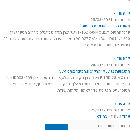
סביב
קרא עוד »
אין תגובות
25/03/2021
תאונת בז 715 "שושנת הרוחות"
פרטי המטוס: דגם: F-15D-50-MC איגל יצרן:מקדוננל דגלס, ארה"ב מספר יצרן:
1200/ID011 מס' חא"א:90-0277 תיאור האירוע: לאחר נחיתה מטיסת לילה ב-23
בינואר 12, סטה המטוס ממסלול
קרא עוד »
אין תגובות
24/01/2021
התנגשות בז 957 "מרקיע שחקים" בעיט 374
דגם:F-15D-28-MC איגל יצרן:מקדוננל דגלס,ארה"ב מספר יצרן:669/ID003 מס'
חא"א:80-0133 פרטי האירוע: במהלך ימי קרב בבסיס תל נוף, המריאה רביעית
מטוסי עייט מטייסת 116 לאימון תקיפת שדות
קרא עוד »
אין תגובות
26/01/2023
עמוד
1
עמוד
2
עמוד
3
חיפוש