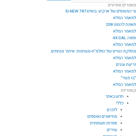
מאמרים אחרונים
צי המטוסים של ארקיע: בואינג787 EI-NEW
למאמר המלא
תאונת להטוט 208
למאמר המלא
ססנה 4X-DAL
למאמר המלא
מחלקת הטייס של הפלמ"ח-משימות: איתור מנחתים
למאמר המלא
זריעת עננים
למאמר המלא
"בז מצוי"
למאמר המלא
קטגוריות
חדש באתר
כללי
לזכרם
מוזיאונים ואוספים
ספרות תעופתית
שירים