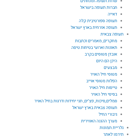
שדות תעופה ומנחתים
חברות תעופה בישראל
דאייה
תעופה ספורטיבית קלה
תעופה אזרחית בארץ ישראל
תעופה צבאית
מחקרים, מאמרים וכתבות
תאונות וארועי בטיחות טיסה
אובדן מטוסים בקרב
היכן הם היום
מבצעים
מטוסי חיל האויר
הפלות מטוסי אוייב
טייסות חיל האויר
בסיסי חיל האויר
סמלים,סיכות, פצ'ים, תגי יחידות ודרגות בחיל האויר
תעופה צבאית בארץ ישראל
גיבורי החיל
מערך ההגנה האווירית
גלריית תמונות
תירמו לאתר