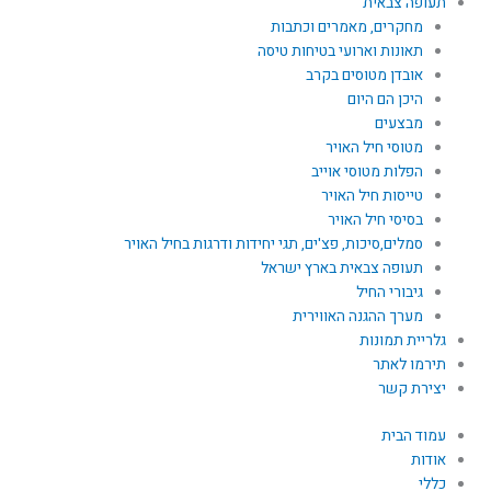
תעופה צבאית
מחקרים, מאמרים וכתבות
תאונות וארועי בטיחות טיסה
אובדן מטוסים בקרב
היכן הם היום
מבצעים
מטוסי חיל האויר
הפלות מטוסי אוייב
טייסות חיל האויר
בסיסי חיל האויר
סמלים,סיכות, פצ'ים, תגי יחידות ודרגות בחיל האויר
תעופה צבאית בארץ ישראל
גיבורי החיל
מערך ההגנה האווירית
גלריית תמונות
תירמו לאתר
יצירת קשר
עמוד הבית
אודות
כללי