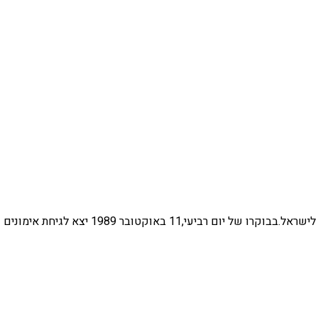
טייס חיל האויר הסורי,רס"ן בסאם עאדל בן ה-34 גמר אומר לערוק לישראל.בבוקרו של יום רביעי,11 