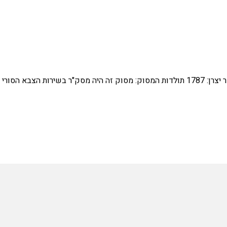
פרטי המסוק: דגם: SA.342L גאזל יצרן: איירוספטיאל, צרפת מספר יצרן: 1787 תולדות המסוק: מסוק זה היה מסק"ר בשירות