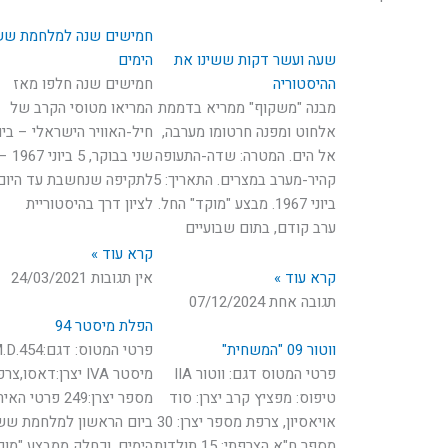
חמישים שנה למלחמת ש
שעה ועשר דקות ששינו את
הימים
ההיסטוריה
חמישים שנה חלפו מאז
מבנה "משקוף" ממריא בדממת
המריאו מטוסי הקרב של
אלחוט ומפנה חרטומו מערבה,
חיל-האוויר הישראלי – ביו
אל הים. המטרה: שדה-התעופה
שני בבוקר, 5 ביוני 67
קהיר-מערב במצרים. התאריך: 5
לתקיפה שנחשבת עד היום
ביוני 1967. מבצע "מוקד" החל.
לציון דרך בהיסטוריית
ערב קודם, בתום שבועיים
קרא עוד »
קרא עוד »
אין תגובות
24/03/2021
תגובה אחת
07/12/2024
הפלת מיסטר 94
ווטור 09 "המשחית"
פרטי המטוס: דגם:454
פרטי המטוס דגם: ווטור IIA
מיסטר IVA יצרן:דאסו,צ
טיפוס: מפציץ קרב יצרן: סוד
מספר יצרן:249 פרטי הא
אויאסיון, צרפת מספר יצרן: 30
ביום הראשון למלחמת ש
מספר ח"א הצרפתי: 15 תולדות
הימים, וכחלק ממבצע "מוק