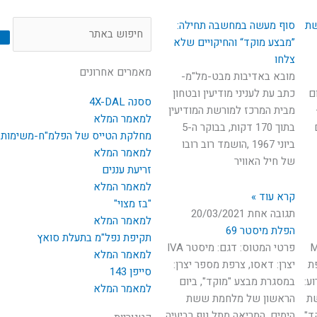
חיפוש
שת
סוף מעשה במחשבה תחילה:
”מבצע מוקד“ והחיקויים שלא
צלחו
מאמרים אחרונים
מובא באדיבות מבט-מל"מ-
ם
כתב עת לעניני מודיעין ובטחון
ססנה 4X-DAL
19 –
מבית המרכז למורשת המודיעין
למאמר המלא
בתוך 170 דקות, בבוקר ה-5
מחלקת הטייס של הפלמ"ח-משימות: 
ביוני 1967 ,הושמד רוב רובו
למאמר המלא
של חיל האוויר
זריעת עננים
למאמר המלא
קרא עוד »
"בז מצוי"
תגובה אחת
20/03/2021
למאמר המלא
הפלת מיסטר 69
תקיפת נפל"מ בתעלת סואץ
M.D.
פרטי המטוס: דגם: מיסטר IVA
למאמר המלא
רפת
יצרן: דאסו, צרפת מספר יצרן:
סייפן 143
ירוע:
במסגרת מבצע "מוקד", ביום
למאמר המלא
שת
הראשון של מלחמת ששת
ד"
הימים, המריאה מתל נוף רביעיה