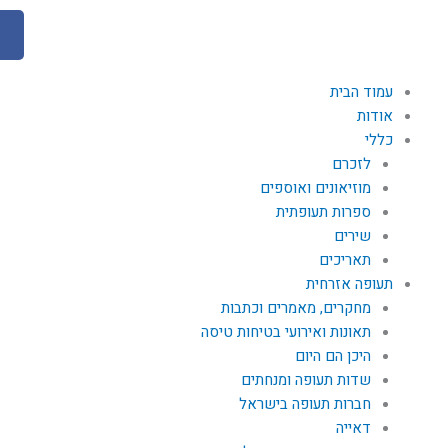
F
a
c
e
עמוד הבית
b
אודות
o
כללי
לזכרם
o
מוזיאונים ואוספים
k
ספרות תעופתית
שירים
תאריכים
תעופה אזרחית
מחקרים, מאמרים וכתבות
תאונות ואירועי בטיחות טיסה
היכן הם היום
שדות תעופה ומנחתים
חברות תעופה בישראל
דאייה