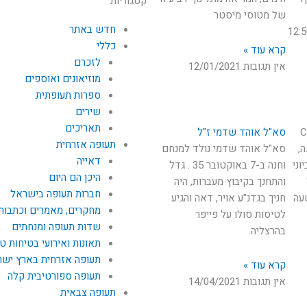
קטגוריות
של מטוסי מיסטר
חדש באתר
כללי
קרא עוד »
לזכרם
אין תגובות
12/01/2021
מוזיאונים ואוספים
ספרות תעופתית
שירים
תאריכים
C.M.
סא"ל אוהד שדמי ז"ל
תעופה אזרחית
ה,
סא"ל אוהד שדמי נולד למנחם
דאייה
ור האירוע: ב-5 ביוני
וחנה ב-7 באוקטובר 35 . גדל
היכן הם היום
והתחנך בקיבוץ מעברות, היה
חברות תעופה בישראל
עה
חניך בגדנ"ע אויר, דאה והגיע
מחקרים, מאמרים וכתבות
לטיסות סולו על פייפר
שדות תעופה ומנחתים
בהרצליה.
תאונות ואירועי בטיחות ט
תעופה אזרחית בארץ יש
קרא עוד »
תעופה ספורטיבית קלה
אין תגובות
14/04/2021
תעופה צבאית