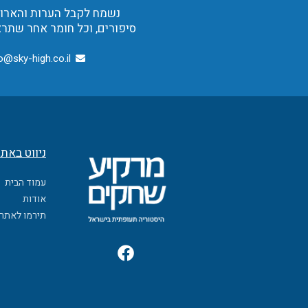
נשמח לקבל הערות והארות,
סיפורים, וכל חומר אחר שתרצ
o@sky-high.co.il
ניווט באת
עמוד הבית
אודות
תירמו לאתר
F
a
c
e