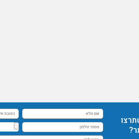
שם
כתובת
תרצו
מלא
אימייל
מספר
ר?
טלפון
ספרו