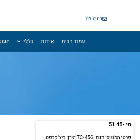
ילוג
תוכן
כתבו לנו
עמוד הבית
אודות
כללי
תעופ
סי -45 51
פרטי המטוס: דגם: TC-45G יצרן: ביצ'קרפט,