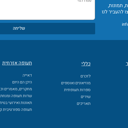
 תמונות,
לנו!
ו להעביר לנו
inf
שליחה
תעופה אזרחית
ר
כללי
דאייה
לזכרם
היכן הם היום
מוזיאונים ואוספים
מחקרים, מאמרים וכ
ספרות תעופתית
שדות תעופה ומנחתי
שירים
תאונות ואירועי בטיח
תאריכים
תעופה ספורטיבית ק