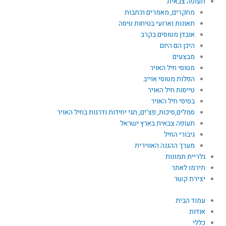
תעופה צבאית
מחקרים, מאמרים וכתבות
תאונות וארועי בטיחות טיסה
אובדן מטוסים בקרב
היכן הם היום
מבצעים
מטוסי חיל האויר
הפלות מטוסי אוייב
טייסות חיל האויר
בסיסי חיל האויר
סמלים,סיכות, פצ'ים, תגי יחידות ודרגות בחיל האויר
תעופה צבאית בארץ ישראל
גיבורי החיל
מערך ההגנה האווירית
גלריית תמונות
תירמו לאתר
יצירת קשר
עמוד הבית
אודות
כללי