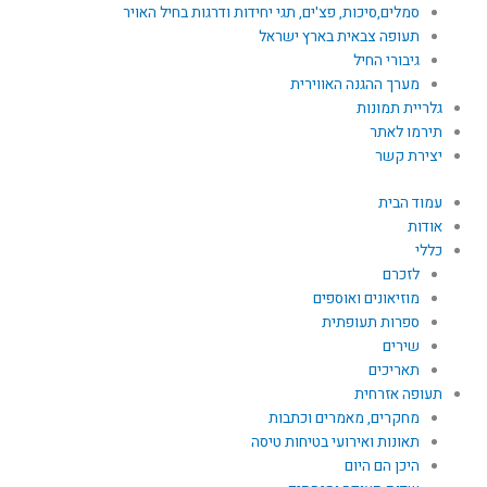
סמלים,סיכות, פצ'ים, תגי יחידות ודרגות בחיל האויר
תעופה צבאית בארץ ישראל
גיבורי החיל
מערך ההגנה האווירית
גלריית תמונות
תירמו לאתר
יצירת קשר
עמוד הבית
אודות
כללי
לזכרם
מוזיאונים ואוספים
ספרות תעופתית
שירים
תאריכים
תעופה אזרחית
מחקרים, מאמרים וכתבות
תאונות ואירועי בטיחות טיסה
היכן הם היום