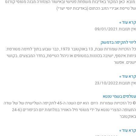
מובא כאן המקור באדיבות משפחת פטישי ובאישור הצנזורה מבנה מטוסי קורנס
של טייסת אבירי הזנב הכתום (באדיבות יוסי יערי)
קרא עוד »
אין תגובות
09/01/2021
ליווי לתקיפה בדמשק
כל הזכויות שמורות שבת, 13 באוקטובר 1973, כבר שבוע בתוך לחימה מטורפת:
גיחות אינסוף, ישיבה בכוננות במטוסים או ניהול הטייסת, בחדר המבצעים. בקושי
ישנים. אפשר
קרא עוד »
אין תגובות
23/10/2022
עטלפים בשמי טנטא
© כל הזכויות שמורות היום הוא יום השנה ה-45 לתקיפה השלישית של של שדה
התעופה המצרי טנטא על ידי מטוסי חיל-האוויר במלחמת יום הכיפורים (24-6
באוקטובר
קרא עוד »