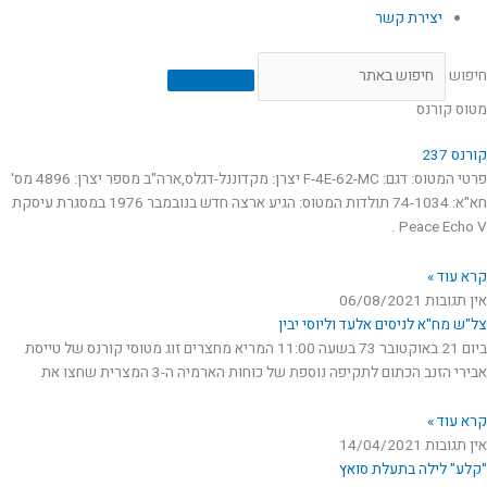
יצירת קשר
חיפוש
מטוס קורנס
קורנס 237
פרטי המטוס: דגם: F-4E-62-MC יצרן: מקדוננל-דגלס,ארה"ב מספר יצרן: 4896 מס'
חא"א: 74-1034 תולדות המטוס: הגיע ארצה חדש בנובמבר 1976 במסגרת עיסקת
Peace Echo V .
קרא עוד »
אין תגובות
06/08/2021
צל"ש מח"א לניסים אלעד וליוסי יבין
ביום 21 באוקטובר 73 בשעה 11:00 המריא מחצרים זוג מטוסי קורנס של טייסת
אבירי הזנב הכתום לתקיפה נוספת של כוחות הארמיה ה-3 המצרית שחצו את
קרא עוד »
אין תגובות
14/04/2021
"קלע" לילה בתעלת סואץ