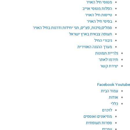
מטוסי חיל האויר
הפלות מטוסי אוייב
טייסות חיל האויר
בסיסי חיל האויר
סמלים,סיכות, פצ'ים, תגי יחידות ודרגות בחיל האויר
תעופה צבאית בארץ ישראל
גיבורי החיל
מערך ההגנה האווירית
גלריית תמונות
תירמו לאתר
יצירת קשר
Facebook
Youtube
עמוד הבית
אודות
כללי
לזכרם
מוזיאונים ואוספים
ספרות תעופתית
שירים