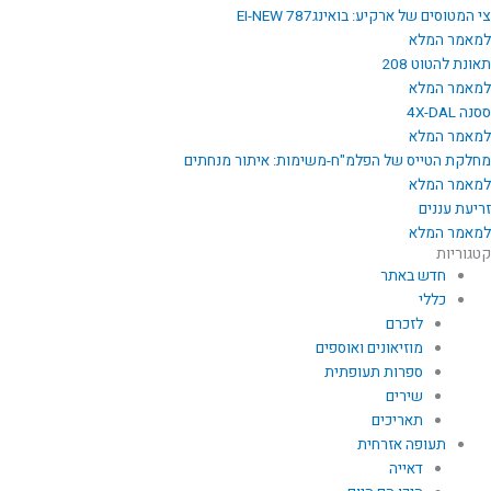
צי המטוסים של ארקיע: בואינג787 EI-NEW
למאמר המלא
תאונת להטוט 208
למאמר המלא
ססנה 4X-DAL
למאמר המלא
מחלקת הטייס של הפלמ"ח-משימות: איתור מנחתים
למאמר המלא
זריעת עננים
למאמר המלא
קטגוריות
חדש באתר
כללי
לזכרם
מוזיאונים ואוספים
ספרות תעופתית
שירים
תאריכים
תעופה אזרחית
דאייה