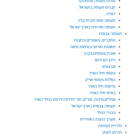
שדות תעופה ומנחתים
חברות תעופה בישראל
דאייה
תעופה ספורטיבית קלה
תעופה אזרחית בארץ ישראל
תעופה צבאית
מחקרים, מאמרים וכתבות
תאונות וארועי בטיחות טיסה
אובדן מטוסים בקרב
היכן הם היום
מבצעים
מטוסי חיל האויר
הפלות מטוסי אוייב
טייסות חיל האויר
בסיסי חיל האויר
סמלים,סיכות, פצ'ים, תגי יחידות ודרגות בחיל האויר
תעופה צבאית בארץ ישראל
גיבורי החיל
מערך ההגנה האווירית
גלריית תמונות
תירמו לאתר