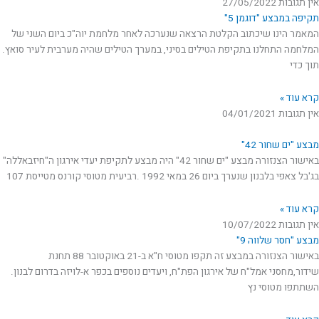
אין תגובות
27/05/2022
תקיפה במבצע "דוגמן 5"
המאמר הינו שיכתוב הקלטת הרצאה שנערכה לאחר מלחמת יוה"כ ביום השני של
המלחמה התחלנו בתקיפת הטילים בסיני, במערך הטילים שהיה מערבית לעיר סואץ.
תוך כדי
קרא עוד »
אין תגובות
04/01/2021
מבצע "ים שחור 42"
באישור הצנזורה מבצע "ים שחור 42" היה מבצע לתקיפת יעדי אירגון ה"חיזבאללה"
בג'בל צאפי בלבנון שנערך ביום 26 במאי 1992 .רביעית מטוסי קורנס מטייסת 107
קרא עוד »
אין תגובות
10/07/2022
מבצע "חסר שלווה 9"
באישור הצנזורה במבצע זה תקפו מטוסי ח"א ב-21 באוקטובר 88 תחנת
שידור,מחסני אמל"ח של אירגון הפת"ח, ויעדים נוספים בכפר א-לויזה בדרום לבנון.
השתתפו מטוסי נץ