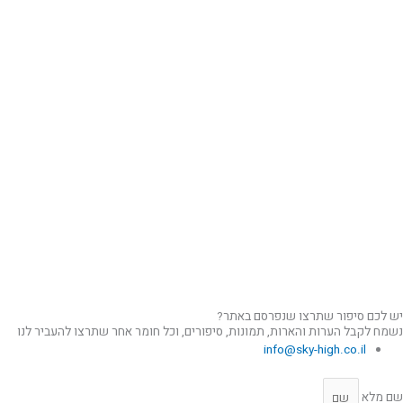
יש לכם סיפור שתרצו שנפרסם באתר?
נשמח לקבל הערות והארות, תמונות, סיפורים, וכל חומר אחר שתרצו להעביר לנו
info@sky-high.co.il
שם מלא