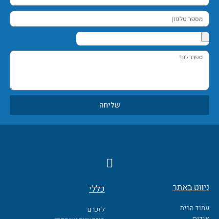
אימייל
מספר
טלפון
ספרו
לנו!
שליחה
F
a
c
ניווט באתר
כללי
e
b
עמוד הבית
לזכרם
o
אודות