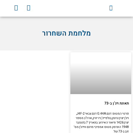
וג
Y
F
וכן
o
a
u
c
t
e
מלחמת השחרור
u
b
b
o
e
o
k
תאונת ויג'ן ב-73
פרטי המטוס: דגם:G.44A דגם צבאי:J4F-2,
ויג'ן יצרן:גרומן,בת'פייג',ניו יורק,ארה"ב מספר
יצרן:1426 תיאור האירוע: בתאריך 7 בדצמבר
1948 התרסק מטוס אמפיבי מדגם ווידג'ן מס'
זנב ב-73 של