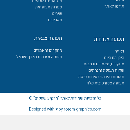
מוזיאונים ואוספים
o
תירמו לאתר
ספרות תעופתית
k
שירים
תאריכים
תעופה צבאית
תעופה אזרחית
מחקרים ומאמרים
דאייה
תעופה אזרחית בארץ ישראל
היכן הם היום
מחקרים, מאמרים וכתבות
שדות תעופה ומנחתים
תאונות ואירועי בטיחות טיסה
תעופה ספורטיבית קלה
כל הזכויות שמורות לאתר "מרקיע שחקים" ©
Designed with ♥ by rotem-graphics.com