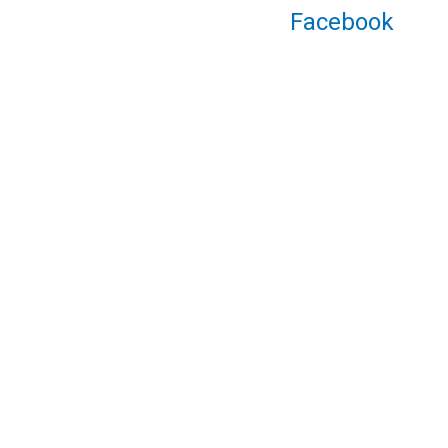
Facebook
ניווט באתר
עמוד הבית
אודות
תירמו לאתר
כללי
לזכרם
מוזיאונים ואוספים
ספרות תעופתית
שירים
תאריכים
תעופה אזרחית
דאייה
היכן הם היום
מחקרים, מאמרים וכתבות