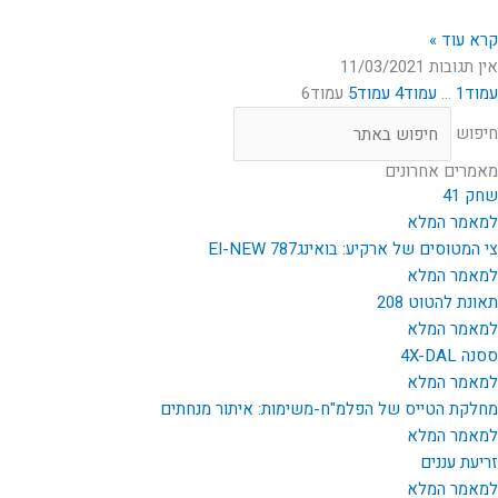
קרא עוד »
אין תגובות
11/03/2021
עמוד
1
…
עמוד
4
עמוד
5
עמוד
6
חיפוש
מאמרים אחרונים
שחק 41
למאמר המלא
צי המטוסים של ארקיע: בואינג787 EI-NEW
למאמר המלא
תאונת להטוט 208
למאמר המלא
ססנה 4X-DAL
למאמר המלא
מחלקת הטייס של הפלמ"ח-משימות: איתור מנחתים
למאמר המלא
זריעת עננים
למאמר המלא