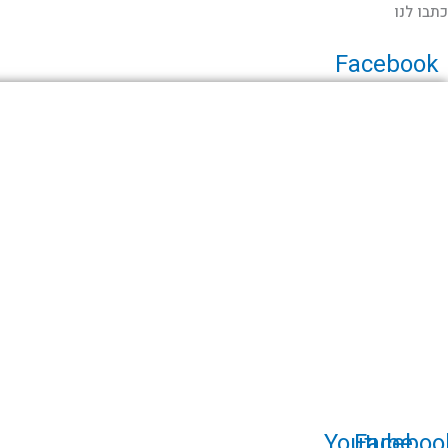
ילוג
כתבו לנו
תוכן
Facebook
עמוד הבית
אודות
כללי
תעופה אזרחית
תעופה צבאית
גלריית תמונות
תירמו לאתר
יצירת קשר
Youtube
Faceboo