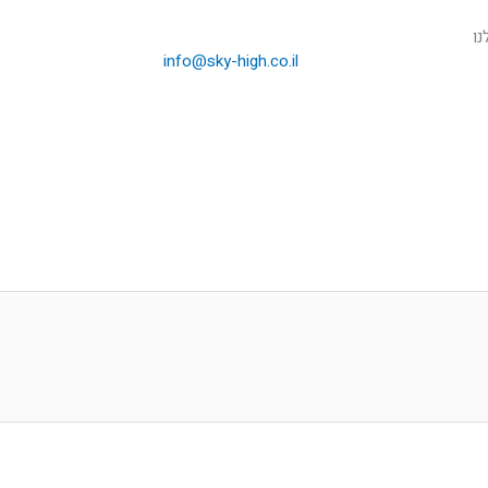
נו
info@sky-high.co.il