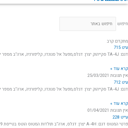
עמוד הבית
אודות
כללי
תעופה אזרחית
חיפוש
מתקדם קרב
עיט 715
דגם: TA-4J סקייהוק יצרן: דגלס,מפעל אל סגונדו, קליפורניה, ארה"ב מספר יצרן: 14472 מספר צי: 159552 תולדות המטוס: נקלט בח"א בתאריך 12 בנובמבר 75. שימש לאימון
קרא עוד »
אין תגובות
25/03/2021
עיט 712
דגם: TA-4J סקייהוק יצרן: דגלס,מפעל אל סגונדו, קליפורניה, ארה"ב מספר יצרן: 14409 מספר צי: 159103 תולדות המטוס: נקלט בח"א בתאריך 24 במאי 1974. שימש לאימון
קרא עוד »
אין תגובות
01/04/2021
עייט 228
פרטי המטוס דגם: A-4H יצרן: דגלס, ארה"ב תולדות המטוס הוטס בטייסת 109. הוטס ע"י יהודה קורן לתקיפת מטרות של הצבא העירקי בירדן בתאריך 4 בדצמבר