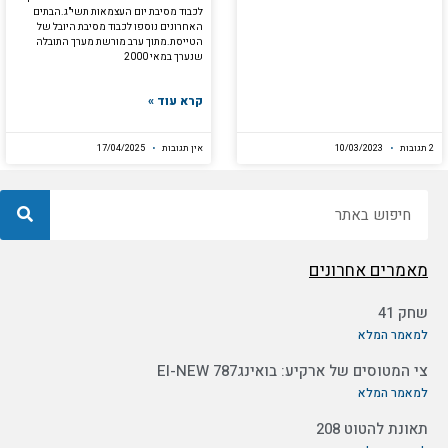
לכבוד מסיבת יום העצמאות תשי"ג.הבתים
האחרונים נוספו לכבוד מסיבת היובל של
הטייסת.מתוך ערב מורשת מערך התובלה
שנערך במאי 2000
קרא עוד »
2 תגובות
10/03/2023
אין תגובות
17/04/2025
חיפוש
מאמרים אחרונים
שחק 41
למאמר המלא
צי המטוסים של ארקיע: בואינג787 EI-NEW
למאמר המלא
תאונת להטוט 208