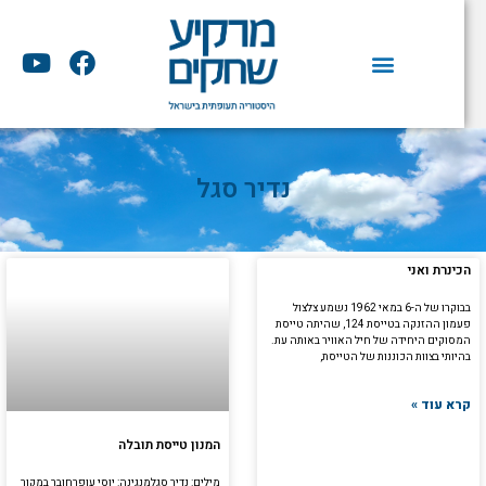
וג
וכן
Y
F
o
a
u
c
t
e
u
b
b
o
נדיר סגל
e
o
k
הכינרת ואני
בבוקרו של ה-6 במאי 1962 נשמע צלצול
פעמון ההזנקה בטייסת 124, שהיתה טייסת
המסוקים היחידה של חיל האוויר באותה עת.
בהיותי בצוות הכוננות של הטייסת,
קרא עוד »
המנון טייסת תובלה
מילים: נדיר סגלמנגינה: יוסי עופרחובר במקור