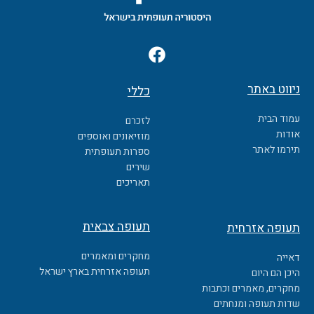
F
a
c
ניווט באתר
כללי
e
b
עמוד הבית
לזכרם
o
אודות
מוזיאונים ואוספים
o
תירמו לאתר
ספרות תעופתית
k
שירים
תאריכים
תעופה צבאית
תעופה אזרחית
מחקרים ומאמרים
דאייה
תעופה אזרחית בארץ ישראל
היכן הם היום
מחקרים, מאמרים וכתבות
שדות תעופה ומנחתים