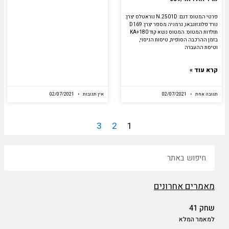
פרטי המטוס: דגם: N.2501D נוראטלס יצרן:
נורד פלוגזוגבאו, גרמניה מספר יצרן: D169
תולדות המטוס: המטוס נשא קוד KA+180
בזמן ההרכבה הסופית, טיסות הניסוי,
וטיסת ההעברה
קרא עוד »
תגובה אחת
02/07/2021
אין תגובות
02/07/2021
3
2
1
חיפוש
מאמרים אחרונים
שחק 41
למאמר המלא