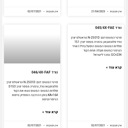
אין תגובות
21/04/2023
אין תגובות
02/07/2021
נורד 045/4X-FAE
פרטי המטוס דגם: N-2501D נוראטלס יצרן:
נורד פלוגזוגבאו, גרמניה מספר יצרן: 151
תולדות המטוס המטוס הופעל בחיל האויר
הגרמני כמטוס תובלה תחת הקוד
GC+234.נמכר לישראל
קרא עוד »
נורד 046/4X-FAF
פרטי המטוס: דגם: N.2501D נוראטלס יצרן:
פלוגזוגבאו נורד, גרמניה מספר יצרן: D153
תולדות המטוס: המטוס נשא את הקוד
KA+164 בזמן ההרכבה הסופית, טיסות
הניסוי וטיסת
קרא עוד »
אין תגובות
02/07/2021
אין תגובות
02/07/2021