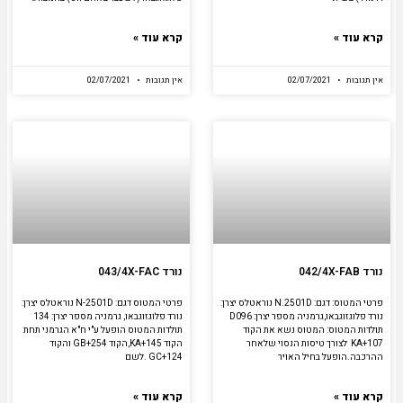
קרא עוד »
קרא עוד »
אין תגובות
02/07/2021
אין תגובות
02/07/2021
נורד 042/4X-FAB
נורד 043/4X-FAC
פרטי המטוס: דגם: N.2501D נוראטלס יצרן:
פרטי המטוס דגם: N-2501D נוראטלס יצרן:
נורד פלוגזוגבאו,גרמניה מספר יצרן: D096
נורד פלוגזוגבאו, גרמניה מספר יצרן: 134
תולדות המטוס: המטוס נשא את הקוד
תולדות המטוס הופעל ע"י ח"א הגרמני תחת
KA+107 לצורך טיסות הנסוי שלאחר
הקוד KA+145,הקוד GB+254 והקוד
ההרכבה.הופעל בחיל האויר
GC+124 .לשם
קרא עוד »
קרא עוד »