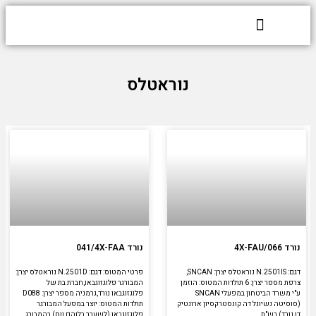
דילוג
Y
F
לתוכן
o
a
u
c
t
e
נוראטלס
u
b
b
o
e
o
k
עמוד
עמוד
עמוד
נורד 4X-FAU/066
נורד 041/4X-FAA
דגם: N.2501IS נוראטלס יצרן: SNCAN,
פרטי המטוס: דגם: N.2501D נוראטלס יצרן:
צרפת מספר יצרן: 6 תולדות המטוס: הוזמן
המבורגר פלוגזוגבאו,חברת בת של
ע"י משרד הביטחון במפעלי SNCAN
פלוגזוגבאו נורד,גרמניה מספר יצרן: D088
(סוסיטה נשיונל דה קונסטרקסיון ארונטיק
תולדות המטוס: יוצר במפעל המבורגר
דו נורד) בש"ת
פלוגזוגבאו (לשעבר בלוהם ווס) בהמבורג