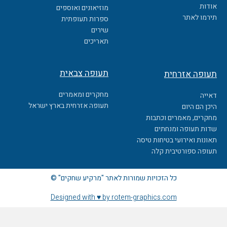
o
אודות
מוזיאונים ואוספים
o
תירמו לאתר
ספרות תעופתית
k
שירים
תאריכים
תעופה צבאית
תעופה אזרחית
מחקרים ומאמרים
דאייה
תעופה אזרחית בארץ ישראל
היכן הם היום
מחקרים, מאמרים וכתבות
שדות תעופה ומנחתים
תאונות ואירועי בטיחות טיסה
תעופה ספורטיבית קלה
כל הזכויות שמורות לאתר "מרקיע שחקים" ©
Designed with ♥ by rotem-graphics.com