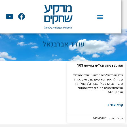
וג
וכן
Y
F
o
a
u
c
t
e
u
b
עודד אברבנאל
b
o
e
o
k
תאונת צניחה וצל"ש בטייסת 103
עודד אברבאנל היה מראשוני טייסי התובלה
של חיל האויר. הוא סיים קורס טייס אזרחי
שנערך בבייקרספילד שבארה"ב ובמלחמת
העצמאות הטיס מטוסים קלים ומטוסי
נורסמן. ב-14
קרא עוד »
אין תגובות
14/04/2021