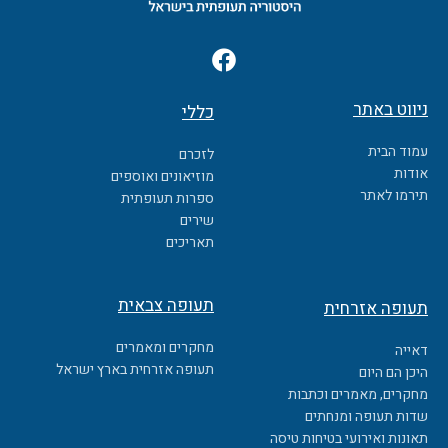
F
a
c
ניווט באתר
כללי
e
b
עמוד הבית
לזכרם
o
אודות
מוזיאונים ואוספים
o
תירמו לאתר
ספרות תעופתית
k
שירים
תאריכים
תעופה צבאית
תעופה אזרחית
מחקרים ומאמרים
דאייה
תעופה אזרחית בארץ ישראל
היכן הם היום
מחקרים, מאמרים וכתבות
שדות תעופה ומנחתים
תאונות ואירועי בטיחות טיסה