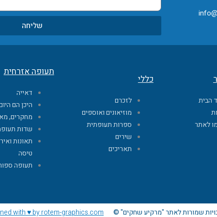
info@
שליחה
תעופה אזרחית
ר
כללי
דאייה
 הבית
לזכרם
היכן הם היום
ת
מוזיאונים ואוספים
מחקרים, מא
ו לאתר
ספרות תעופתית
שדות תעופה
שירים
תאונות ואירו
תאריכים
טיסה
תעופה ספור
ויות שמורות לאתר "מרקיע שחקים" ©
ned with ♥ by rotem-graphics.com