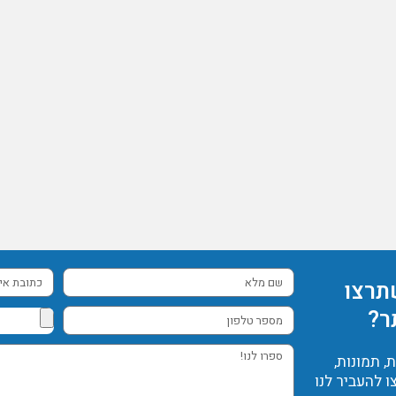
שם
כתובת
תרצו
מלא
אימייל
ר?
מספר
טלפון
ספרו
 תמונות,
לנו!
ו להעביר לנו