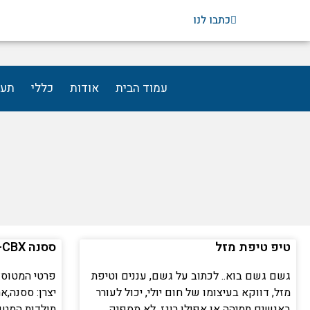
ילוג
כתבו לנו
תוכן
עמוד הבית
אודות
כללי
תעו
טיפ טיפת מזל
ססנה 4X-CBX
גשם גשם בוא.. לכתוב על גשם, עננים וטיפת
מזל, דווקא בעיצומו של חום יולי, יכול לעורר
באנשים תמיהה או אפילו רוגז. לא מספיק
תולדות המטו