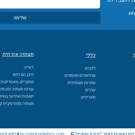
ו להעביר לנו
inf
שליחה
תעופה אזרחית
ר
כללי
דאייה
לזכרם
היכן הם היום
מוזיאונים ואוספים
מחקרים, מאמרים וכ
ספרות תעופתית
שדות תעופה ומנחתי
שירים
תאונות ואירועי בטיח
תאריכים
תעופה ספורטיבית ק
ויות שמורות לאתר "מרקיע שחקים" ©
ned with ♥ by rotem-graphics.com