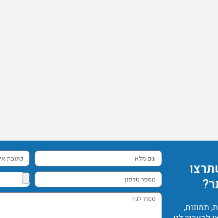
שם
כתובת
תרצו
מלא
אימייל
מספר
ר?
טלפון
ספרו
 תמונות,
לנו!