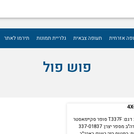
פה אזרחית
תעופה צבאית
גלריית תמונות
תירמו לאתר
פוש פול
פרטי המטוס: דגם: T.337F סופר סקיימאסטר
יצרן: ססנה,ארה"ב מספר יצרן: 337-01837
ס: המטוס היה רשום בארה"ב