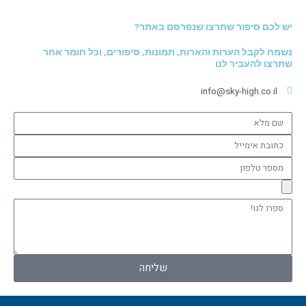
יש לכם סיפור שתרצו שנפרסם באתר?
נשמח לקבל הערות והארות, תמונות, סיפורים, וכל חומר אחר
שתרצו להעביר לנו
info@sky-high.co.il
שם
מלא
כתובת
אימייל
מספר
טלפון
ספרו
לנו!
שליחה