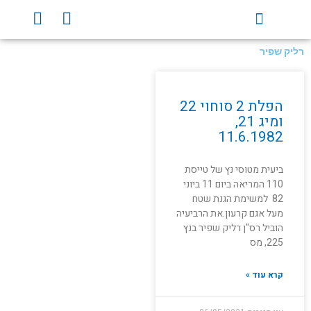
ילוג
Y
F
תוכן
o
a
u
c
רליק שפיר
t
e
u
b
b
o
הפלת 2 סוחוי 22
e
o
ומיג 21,
k
11.6.1982
ביעית מטוסי נץ של טייסת
110 המריאה ביום 11 ביוני
82 למשימת הגנת שטח
מעל אגם קרעון.את הרביעיה
הוביל רס"ן רליק שפיר בנץ
225, מס
קרא עוד »