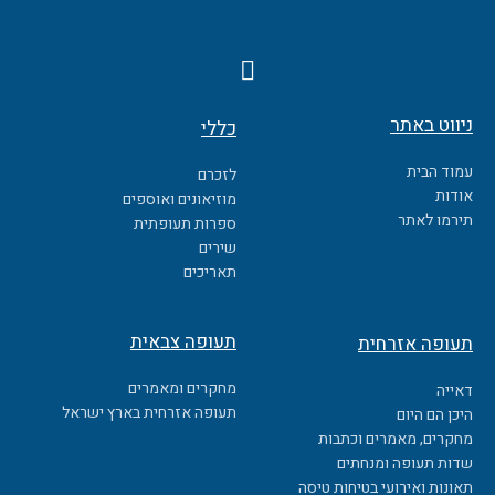
F
a
c
ניווט באתר
כללי
e
b
עמוד הבית
לזכרם
o
אודות
מוזיאונים ואוספים
o
תירמו לאתר
ספרות תעופתית
k
שירים
תאריכים
תעופה צבאית
תעופה אזרחית
מחקרים ומאמרים
דאייה
תעופה אזרחית בארץ ישראל
היכן הם היום
מחקרים, מאמרים וכתבות
שדות תעופה ומנחתים
תאונות ואירועי בטיחות טיסה