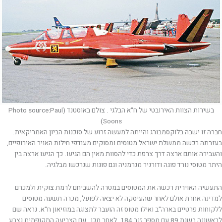
בשירות הצוות האירובטי של ח"א הבלגי . צולם באוסטנד (Photo source:Paul
Soons)
חברה זו ישבה בלוקסמבורג והייתה למעשה זרוע של סוכנות הביון האמריקאית.
בעזרתה רכשה ממשלת ישראל מטוסים ומסוקים מעודפי חילות האויר האירופיים,
והעבירה אותם ארצה דרך צרפת כדי להסוות מאין הם הגיעו. כך הגיעו ארצה בין
היתר מטוסי נורד פוגה ודורניר מגרמניה וגם פוגות שנרכשו מבלגיה.
התעשיה האוירית רכשה את המטוסים במטרה להשביחם לרמת צוקית ולמכרם
למדינה אחרת אולם לאחר שהעיסקה לא יצאה לפועל, מכרה תשעה מטוסים
ללקוחות פרטיים בארה"ב ואילו מטוס זה הועבר לתצוגה במוזיאון ח"א. נראה שם
לראשונה בשנת 89 עם מספר זנב 184. לאחר מכן , עם הצביעה התקופתית נצבע