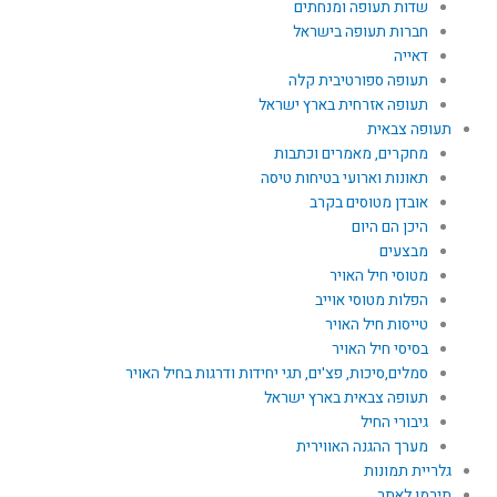
שדות תעופה ומנחתים
חברות תעופה בישראל
דאייה
תעופה ספורטיבית קלה
תעופה אזרחית בארץ ישראל
תעופה צבאית
מחקרים, מאמרים וכתבות
תאונות וארועי בטיחות טיסה
אובדן מטוסים בקרב
היכן הם היום
מבצעים
מטוסי חיל האויר
הפלות מטוסי אוייב
טייסות חיל האויר
בסיסי חיל האויר
סמלים,סיכות, פצ'ים, תגי יחידות ודרגות בחיל האויר
תעופה צבאית בארץ ישראל
גיבורי החיל
מערך ההגנה האווירית
גלריית תמונות
תירמו לאתר