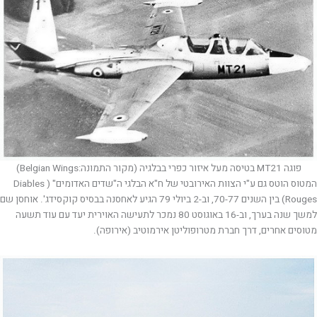
פוגה MT21 בטיסה מעל איזור כפרי בבלגיה (מקור התמונה:Belgian Wings)
המטוס הוטס גם ע"י הצוות האירובטי של ח"א הבלגי ה"שדים האדומים" ( Diables
Rouges) בין השנים 70-77, וב-2 ביולי 79 הגיע לאחסנה בבסיס קוקסידג'. אוחסן שם
למשך שנה בערך, וב-16 באוגוסט 80 נמכר לתעישה האוירית יעד עם עוד תשעה
מטוסים אחרים, דרך חברת מטרופוליטן אירמוטיב (אירופה).