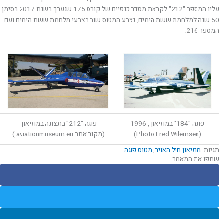
עליו המספר "212" לקראת מסדר כנפיים של קורס 175 שנערך בשנת 2017 בסימן
50 שנה למלחמת ששת הימים, נצבע המטוס שוב בצבעי מלחמת ששת הימים ועם
המספר 216.
פוגה "184" במוזיאון , 1996
פוגה "212" בתצוגה במוזיאון
(Photo:Fred Wilemsen)
(מקור:אתר aviationmuseum.eu )
תגיות:
מוזיאון חיל האויר
,
מטוס פוגה
שתפו את המאמר