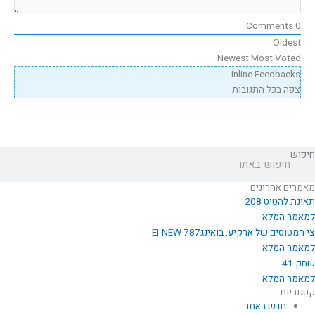
Comments
0
Oldest
Newest
Most Voted
Inline Feedbacks
צפה בכל התגובות
חיפוש
מאמרים אחרונים
תאונת להטוט 208
למאמר המלא
צי המטוסים של ארקיע: בואינג787 EI-NEW
למאמר המלא
שחק 41
למאמר המלא
קטגוריות
חדש באתר