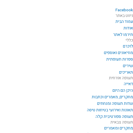
Facebook
ניווט באתר
עמוד הבית
אודות
תירמו לאתר
כללי
לזכרם
מוזיאונים ואוספים
ספרות תעופתית
שירים
תאריכים
תעופה אזרחית
דאייה
היכן הם היום
מחקרים, מאמרים וכתבות
שדות תעופה ומנחתים
תאונות ואירועי בטיחות טיסה
תעופה ספורטיבית קלה
תעופה צבאית
מחקרים ומאמרים