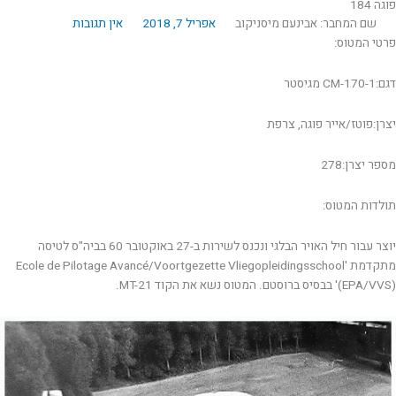
פוגה 184
שם המחבר: אבינעם מיסניקוב
אפריל 7, 2018
אין תגובות
פרטי המטוס:
דגם:CM-170-1 מגיסטר
יצרן:פוטז/אייר פוגה, צרפת
מספר יצרן:278
תולדות המטוס:
יוצר עבור חיל האויר הבלגי ונכנס לשירות ב-27 באוקטובר 60 בביה"ס לטיסה
מתקדמת 'Ecole de Pilotage Avancé/Voortgezette Vliegopleidingsschool
(EPA/VVS)' בבסיס ברוסטם. המטוס נשא את הקוד MT-21.