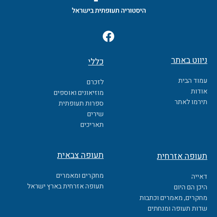
F
a
c
ניווט באתר
כללי
e
b
עמוד הבית
לזכרם
o
אודות
מוזיאונים ואוספים
o
תירמו לאתר
ספרות תעופתית
k
שירים
תאריכים
תעופה צבאית
תעופה אזרחית
מחקרים ומאמרים
דאייה
תעופה אזרחית בארץ ישראל
היכן הם היום
מחקרים, מאמרים וכתבות
שדות תעופה ומנחתים