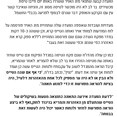
הוועדה קבעה שתנאי מזג האויר ששררו באותו יום חייבו טיסת
מכשירים. בר לב לא היה מוכשר לטיסה מסוג זה, והניחה שאיבד קשר
עין עם הקרקע והאופק דבר שגרם לבסוף לפגיעה בכבלי החשמל.
מעדויות ועובדות שאספה הוועדה עולה שתחזית מזג האויר פורסמה על
לוח המודעות לצוותי אויר ואותה הטייס קרא, וכן ששהה כ-10 דקות
בחדר מפקח השדה שגם שם פורסמה התחזית ו"ללא ספק קרא את
האזהרה כפי שנהוג וכפי שעשה זאת בעבר".
כמו כן עולה מהדו"ח שגם פקח הטיסה במגדל הפיקוח וגם טייס שחזר
באותה עת מטיסה הזהירו את בר לב שלא להמריא. לאחר שהמריא,
קיבל הוראה מהמגדל לשוב על עקבותיו ולנחות. הטייס עשה כן ועמד
לנחות אך שינה את דעתו. "יצוין", נכתב בדו"ח, "
כי אף אם שגה הטייס
ולא הבין או לא היה ער מספיק לכל אחת מהאזהרות דלעיל, היה
בציות להוראה מפורשת זו כדי למנוע תאונה".
"לדעת הוועדה אירעה התאונה כתוצאה מטעות בשיקולים של
הטייס שהתעלם מן האזהרות והמריא בניגוד לחוק,ואף לא ביצע
הוראה מפורשת לחזור ולנחות כאשר יכול היה לעשות זאת
בבטחה".