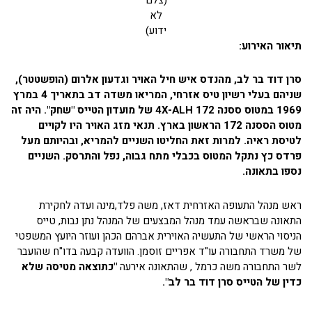
(צלם
לא
ידוע)
תיאור האירוע:
סרן דוד בר לב, מהנדס איש חיל האויר וגדעון אלרום (הופשטטר),
שניהם בעלי רשיון טיס אזרחי, המריאו משדה דב בתאריך 4 במרץ
1969 במטוס ססנה 172 4X-ALH של מועדון הטייס "שחק". היה זה
מטוס הססנה 172 הראשון בארץ. תנאי מזג האויר היו לקויים
לטיסת ראיה. למרות זאת החליטו השניים להמריא, ובהיותם מעל
פרדס כץ נתקל המטוס בכבלי מתח גבוה, נפל והתרסק. השניים
נספו בתאונה.
ראש מנהל התעופה האזרחית דאז, משה פלד,מינה ועדה לחקירת
התאונה שבראשה עמד מנהל המבצעים של המנהל נתן נבות, טייס
הניסוי הראשי של התעשיה האוירית אברהם הכהן ועוזר היועץ המשפטי
של משרד התחבורה עו"ד אפריים זוסמן. הוועדה קבעה בדו"ח שהועבר
לשר התחבורה משה כרמל , שהתאונה אירעה
"כתוצאה מטיסה שלא
כדין של הטייס סרן דוד בר לב".