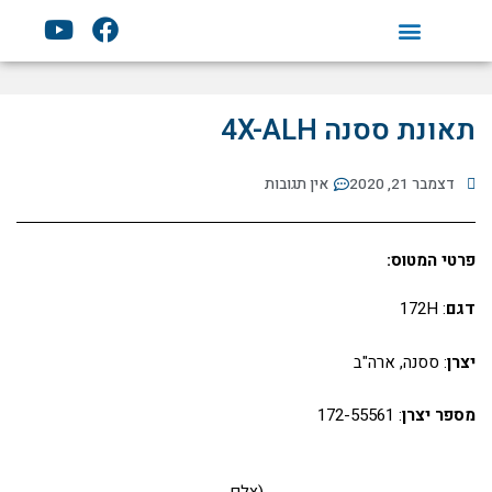
ילוג
Y
F
תוכן
o
a
u
c
t
e
u
b
תאונת ססנה 4X-ALH
b
o
e
o
דצמבר 21, 2020
אין תגובות
k
פרטי המטוס:
דגם
: 172H
יצרן
: ססנה, ארה"ב
מספר יצרן
: 172-55561