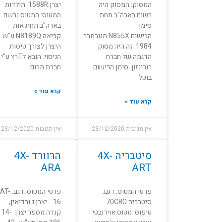
המסוק: המסוק היה
יצרן:1588R תולדות
רשום בארה"ב תחת
המטוס: המטוס נרשם
סימן
בארה"ב תחת אות
הרישום N855X מנובמבר
קריאה N8189Q ע"ש
1984. זה היה מסוק
היצרן לצורך טיסות
הדגמה של חברת
הניסוי. הובא לTרץ ע"י
רובינזון. סימן הרישום
חברת מרום
בוטל
קרא עוד »
קרא עוד »
אין תגובות
23/12/2020
אין תגובות
23/12/2020
סיטבריה 4X-
הרוורד 4X-
ARA
ART
פרטי המטוס: דגם:
פרטי המטוס: דגם: AT-
סיטבריה 70CBC
16 יצרן:נ ורדואין,
טיפוס: מטוס אוירובטי
קנדה מספר יצרן: 14-