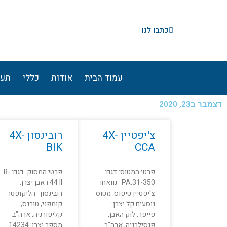
ילוג
תוכן
כתבו לנו
עמוד הבית
אודות
כללי
תעו
דצמבר ב23, 2020
עמוד
עמוד
צ'יפטיין 4X-
רובינסון 4X-
BIK
CCA
פרטי המטוס: דגם:
פרטי המסוק: דגם: R-
PA.31-350 נוואחו
44 II ראבן יצרן:
צ'יפטיין טיפוס: מטוס
רובינסון הליקופטר
נוסעים קל יצרן:
קומפני, טורנס,
פייפר, לוק האבן,
קליפורניה, ארה"ב
פנסילבניה, ארה"ב
מספר יצרן: 14234