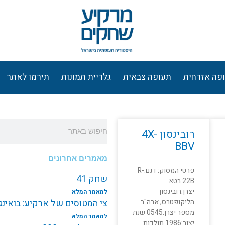
פה אזרחית
תעופה צבאית
גלריית תמונות
תירמו לאתר
חיפוש
רובינסון 4X-
BBV
מאמרים אחרונים
פרטי המסוק: דגם:R-
שחק 41
22B בטא
יצרן:רובינסון
למאמר המלא
הליקופטרס, ארה"ב
צי המטוסים של ארקיע: בואינג787 EI-NEW
מספר יצרן:0545 שנת
למאמר המלא
יצור:1986 תולדות