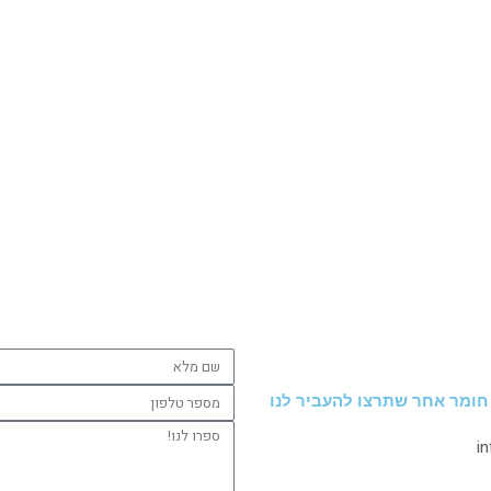
שם
מלא
מספר
 חומר אחר שתרצו להעביר לנו
טלפון
ספרו
i
לנו!