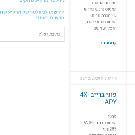
ניוזלטר מרקיע שחקים
תולדות המטוס:
המטוס נרכש כחדש
הירשמו לניוזלטר של מרקיע שחק
ע"י חברת מרום.
חדשים באתר!
המטוס הגיע לשדה
הרצליה, משם
קרא עוד »
אין תגובות
23/12/2020
פוני ברייב 4X-
APY
פרטי
המטוס: דגם: PA.36-
285פוני