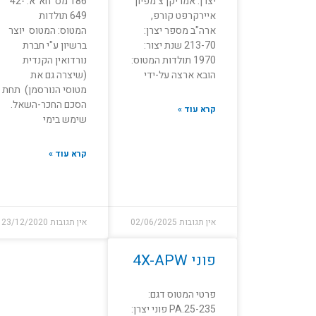
יצרן: אמריקן צ'מפיון
186 מס' חא"א: 42-
איירקרפט קורפ,
649 תולדות
ארה"ב מספר יצרן:
המטוס: המטוס יוצר
213-70 שנת יצור:
ברשיון ע"י חברת
1970 תולדות המטוס:
נורדואין הקנדית
הובא ארצה על-ידי
(שיצרה גם את
מטוסי הנורסמן) תחת
הסכם החכר-השאל.
קרא עוד »
שימש בימי
קרא עוד »
אין תגובות
02/06/2025
אין תגובות
23/12/2020
פוני 4X-APW
פרטי המטוס דגם:
PA.25-235 פוני יצרן: