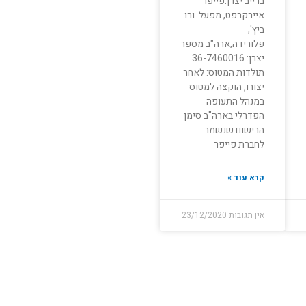
ברייב יצרן:פייפר
איירקרפט, מפעל ורו
ביץ',
פלורידה,ארה"ב מספר
יצרן: 36-7460016
תולדות המטוס: לאחר
יצורו, הוקצה למטוס
במנהל התעופה
הפדרלי בארה"ב סימן
הרישום שנשמר
לחברת פייפר
קרא עוד »
אין תגובות
23/12/2020