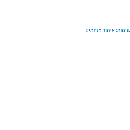
מות: איתור מנחתים