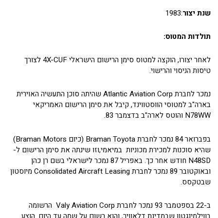
שנת יצור
:1983
תולדות המטוס:
לאחר יצורו, הוקצה למטוס סימן הרישום הישראלי 4X-CUF לצורך
טיסות הניסוי והרישוי.
נמכר לחברת Atlantic Aviation Corp שהיתה סוכן התעשיה האוירית
בארה"ב למטוסי הווסטווינד, קיבל את סימן הרישום האמריקאי
N78WW והוטס לארה"ב בדצמבר 83.
בפברואר 84 נמכר לחברת Braman Toyota (כיום Braman Motors)
שהיא סוכנות למכירת מכוניות במיאמי,וזו שינתה את סימן הרישום ל-
N48SD חודש אחר כך. באפריל 87 נמכר לישראלי בשם רן כהן
ובאוקטובר 89 נמכר לחברת Consolidated Aircraft Leasing מיוסטון
שבטקסס.
ב-22 בספטמבר 93 נמכר לחברת Valy Aviation Corp הרשומה
בווילמינגטון שבמדינת דלאוויר, והוא רשום על שמה עד היום. הוצע