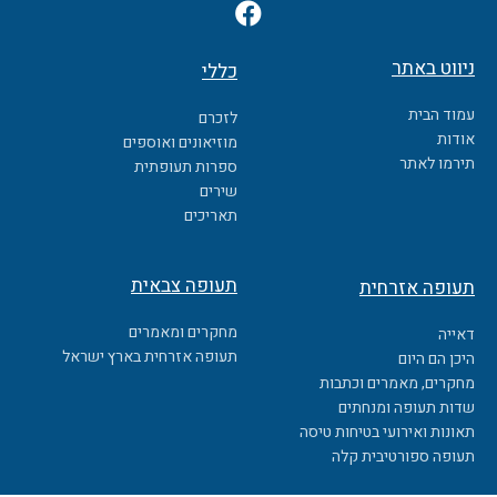
F
a
c
ניווט באתר
כללי
e
b
עמוד הבית
לזכרם
o
אודות
מוזיאונים ואוספים
o
תירמו לאתר
ספרות תעופתית
k
שירים
תאריכים
תעופה צבאית
תעופה אזרחית
מחקרים ומאמרים
דאייה
תעופה אזרחית בארץ ישראל
היכן הם היום
מחקרים, מאמרים וכתבות
שדות תעופה ומנחתים
תאונות ואירועי בטיחות טיסה
תעופה ספורטיבית קלה