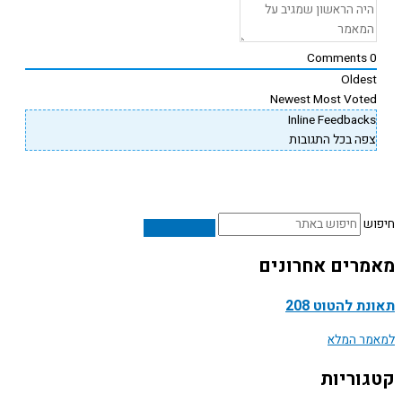
Comments
Oldes
Newest
Most Vote
Inline Feedback
פה בכל התגובות
ש
רים אחרונים
ת להטוט 208
ר המלא
וריות