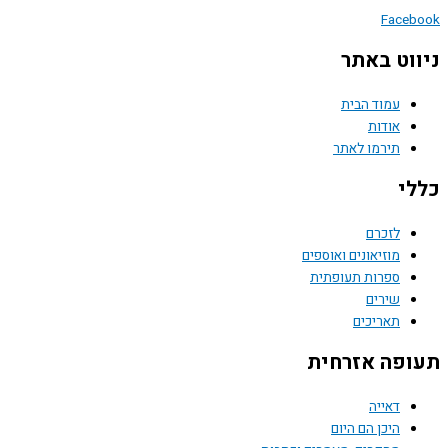
Face
וט באתר
עמוד הבית
אודות
תירמו לאתר
י
לזכרם
מוזיאונים ואוספים
ספרות תעופתית
שירים
תאריכים
פה אזרחית
דאייה
היכן הם היום