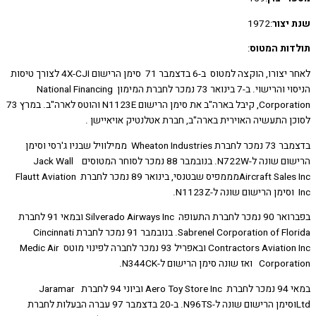
יצור
:1972
ות המטוס
:
לאחר יצורו, הוקצה למטוס ב-6 בדצמבר 71 סימן הרישום 4X-CJI לצורך טיסות
הניסוי והרישוי. ב-7 בינואר 73 נמכר לחברת המימון National Financing
Corporation, קיבל בארה"ב את סימן הרישום N1123E והוטס לארה"ב. במרץ 73
ן התעשיה האוירית בארה"ב, חברת אטלנטיק אויאיישן .
בדצמבר 73 נמכר לחברת Wheaton Industries ממילוויל שבניו ג'רסי וסימן
הרישום שונה ל-N722W. בנובמבר 88 נמכר לסוחר המטוסים Jack Wall
Aircraft Sales Incמממפיס שבטנסי, בינואר 89 נמכר לחברת Flautt Aviation
בפברואר 90 נמכר לחברת התעופה Silverado Airways Inc ובמאי 91 לחברת
Sabrenel Corporation of Florida. בנובמבר 91 נמכר לחברת Cincinnati
Contractors Aviation Inc ובאפריל 93 נמכר לחברה לפינוי מוטס Medic Air
ז שונה סימן הרישום ל-N344CK.
במאי 94 נמכר לחברת Aero Toy Store Inc וביוני 94 לחברת Jaramar
Ltdוסימן הרישום שונה ל-N96TS. ב-20 בדצמבר 97 עברה הבעלות לחברת