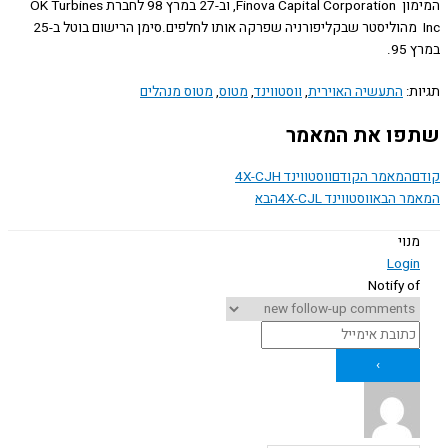
המימון Finova Capital Corporation, וב-27 במרץ 98 לחברת OK Turbines
Inc מהוליסטר שבקליפורניה שפרקה אותו לחלפים.סימן הרישום בוטל ב-25
9.
ת:
התעשיה האוירית
,
ווסטווינד
,
מטוס
,
מטוס מנהלים
ו את המאמר
המאמר הקודם
ווסטווינד 4X-CJH
ר הבא
ווסטווינד 4X-CJL
הבא
נוי
Logi
Notify o