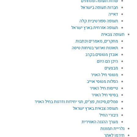
שדות תעופה ומנחתים
חברות תעופה בישראל
דאייה
תעופה ספורטיבית קלה
תעופה אזרחית בארץ ישראל
תעופה צבאית
מחקרים, מאמרים וכתבות
תאונות וארועי בטיחות טיסה
אובדן מטוסים בקרב
היכן הם היום
מבצעים
מטוסי חיל האויר
הפלות מטוסי אוייב
טייסות חיל האויר
בסיסי חיל האויר
סמלים,סיכות, פצ'ים, תגי יחידות ודרגות בחיל האויר
תעופה צבאית בארץ ישראל
גיבורי החיל
מערך ההגנה האווירית
גלריית תמונות
תירמו לאתר