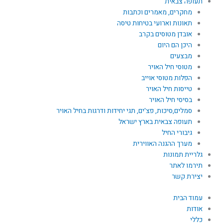
תעופה צבאית
מחקרים, מאמרים וכתבות
תאונות וארועי בטיחות טיסה
אובדן מטוסים בקרב
היכן הם היום
מבצעים
מטוסי חיל האויר
הפלות מטוסי אוייב
טייסות חיל האויר
בסיסי חיל האויר
סמלים,סיכות, פצ'ים, תגי יחידות ודרגות בחיל האויר
תעופה צבאית בארץ ישראל
גיבורי החיל
מערך ההגנה האווירית
גלריית תמונות
תירמו לאתר
יצירת קשר
עמוד הבית
אודות
כללי