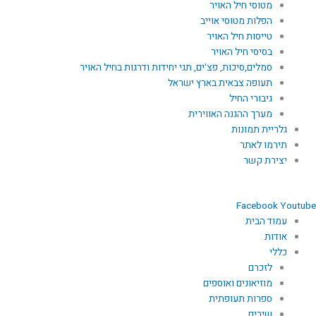
מטוסי חיל האויר
הפלות מטוסי אוייב
טייסות חיל האויר
בסיסי חיל האויר
סמלים,סיכות, פצ'ים, תגי יחידות ודרגות בחיל האויר
תעופה צבאית בארץ ישראל
גיבורי החיל
מערך ההגנה האווירית
גלריית תמונות
תירמו לאתר
יצירת קשר
Facebook
Youtube
עמוד הבית
אודות
כללי
לזכרם
מוזיאונים ואוספים
ספרות תעופתית
שירים