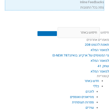
Inline Feedbacks
צפה בכל התגובות
חיפוש
מאמרים אחרונים
תאונת להטוט 208
למאמר המלא
צי המטוסים של ארקיע: בואינג787 EI-NEW
למאמר המלא
שחק 41
למאמר המלא
קטגוריות
חדש באתר
כללי
לזכרם
מוזיאונים ואוספים
ספרות תעופתית
שירים