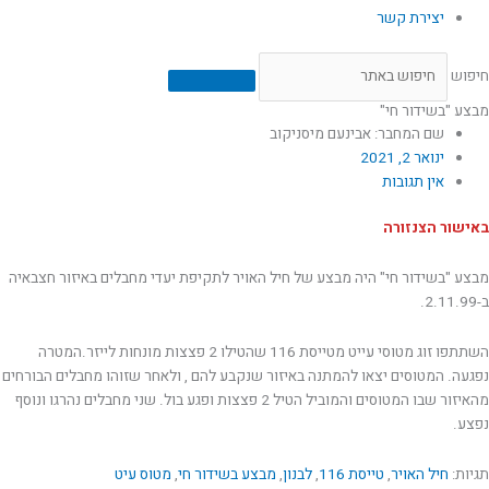
יצירת קשר
חיפוש
מבצע "בשידור חי"
שם המחבר: אבינעם מיסניקוב
ינואר 2, 2021
אין תגובות
באישור הצנזורה
מבצע "בשידור חי" היה מבצע של חיל האויר לתקיפת יעדי מחבלים באיזור חצבאיה
ב-2.11.99.
השתתפו זוג מטוסי עייט מטייסת 116 שהטילו 2 פצצות מונחות לייזר.המטרה
נפגעה. המטוסים יצאו להמתנה באיזור שנקבע להם , ולאחר שזוהו מחבלים הבורחים
מהאיזור שבו המטוסים והמוביל הטיל 2 פצצות ופגע בול. שני מחבלים נהרגו ונוסף
נפצע.
תגיות:
חיל האויר
,
טייסת 116
,
לבנון
,
מבצע בשידור חי
,
מטוס עיט