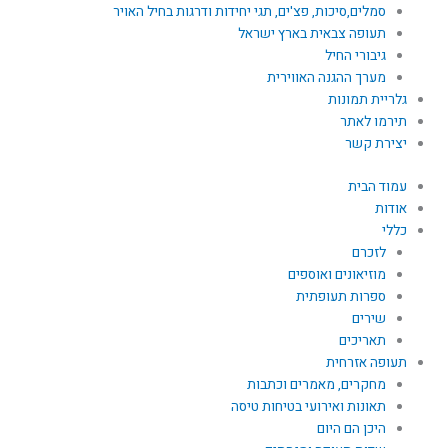
סמלים,סיכות, פצ'ים, תגי יחידות ודרגות בחיל האויר
תעופה צבאית בארץ ישראל
גיבורי החיל
מערך ההגנה האווירית
גלריית תמונות
תירמו לאתר
יצירת קשר
עמוד הבית
אודות
כללי
לזכרם
מוזיאונים ואוספים
ספרות תעופתית
שירים
תאריכים
תעופה אזרחית
מחקרים, מאמרים וכתבות
תאונות ואירועי בטיחות טיסה
היכן הם היום