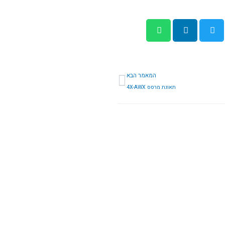
הבא
המאמר הבא
תאונת מרסס 4X-AWX