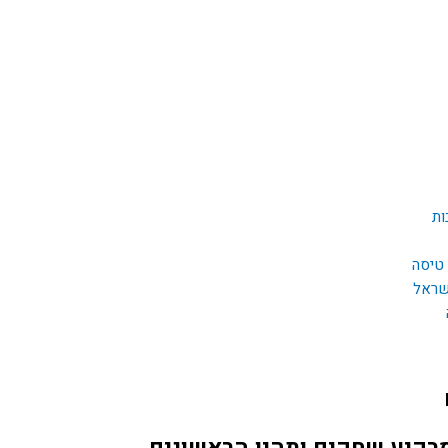
ות
 טיסה
שראל
מרקיע שחקים ותהיו הראשונים