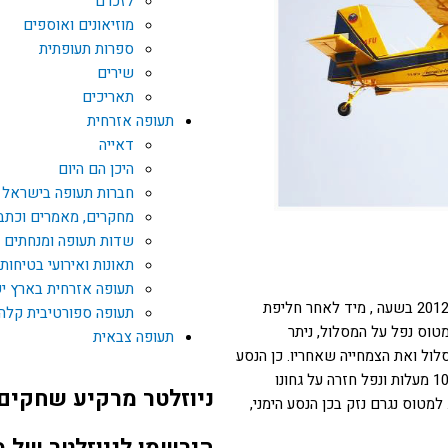
לזכרם
מוזיאונים ואוספים
ספרות תעופתית
שירים
תאריכים
תעופה אזרחית
דאייה
היכן הם היום
חברות תעופה בישראל
מחקרים, מאמרים וכתב
שדות תעופה ומנחתים
תאונות ואירועי בטיחות
תעופה אזרחית בארץ י
במהלך נחיתה על מסלול 01 במנחת קדמה ביום 28 במרץ 2012 בשעה , מיד לאחר חליפת
תעופה ספורטיבית קלה
טוס נפל על המסלול, ניתר
תעופה צבאית
ול ואת הצמחייה שאחריו. כן הנסע
הימני קרס, המטוס נעמד רגעית על אפו, סבסב ימינה כ – 10 מעלות ונפל חזרה על גחונו
ניוזלטר מרקיע שחקים
למטוס נגרם נזק בכן הנסע הימני,
הירשמו לניוזלטר של 