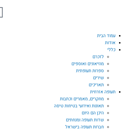
F
a
c
עמוד הבית
אודות
e
כללי
לזכרם
b
מוזיאונים ואוספים
ספרות תעופתית
שירים
o
תאריכים
תעופה אזרחית
o
מחקרים, מאמרים וכתבות
תאונות ואירועי בטיחות טיסה
k
היכן הם היום
שדות תעופה ומנחתים
חברות תעופה בישראל