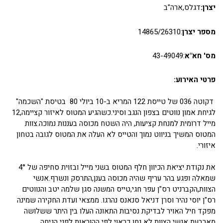
יצרן:
דגלס,ארה"ב
מספר יצרן
:14865/26310
מס' חא"א
:43-49049
פרטי האירוע:
דקוטה 036 של טייסת 122 המריא ב-10 ביולי 80 בטיסת "השכמה"
לגיחת אמון נווטים בצפון הנגב וסיני.כשהגיע המטוס לאיזור קציימה,12
מייל דרומית למנחת קציעות, היה השטח מכוסה בעננות נמוכה.צוות
המטוס המשיך בניווט נמוך והטייס לא העלה את המטוס לגובה בטחון
איזורי.
את נקודת יציאת הכיוון חלף המטוס בשני מייל ובזוית סחיפה של 4°
שמאלה ופגע בהר עריף שהיה מכוסה בענן,התרסק ונשרף.אנשי
הצוות,הקברניט רס"ן עפר חגי,טייס המשנה סגן שלמה יטב והנווטים
רס"ן יוסי נהיר וסרן דניאל סנאנס נהרגו. ממצאי ועדת החקירה שמינה
מפקד חיל האויר לבדיקת נסיבות התאונה העלו בין היתר ששלושה
מארבעת אנשי הצוות לא נחו כראוי לפי ההוראות לפני הגיחה.