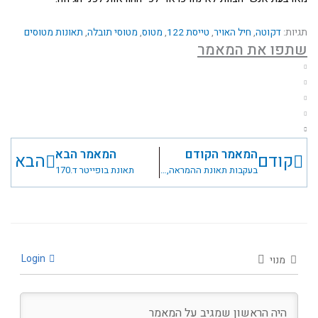
תגיות:
דקוטה
,
חיל האויר
,
טייסת 122
,
מטוס
,
מטוסי תובלה
,
תאונות מטוסים
שתפו את המאמר
המאמר הקודם
המאמר הבא
קודם
הבא
בעקבות תאונת ההמראה, חזרה לטיסה.מלחמת יוה"כ
תאונת בופייטר ד.170
Login
מנוי