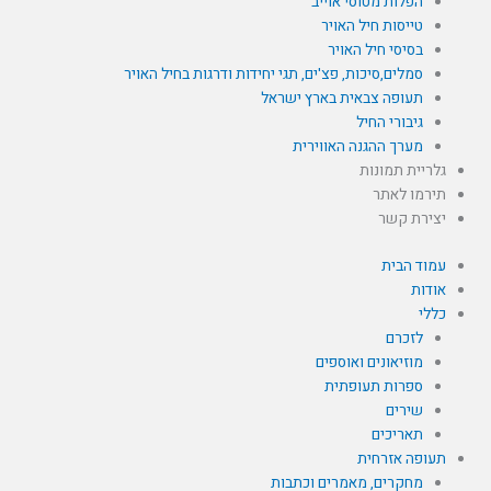
הפלות מטוסי אוייב
טייסות חיל האויר
בסיסי חיל האויר
סמלים,סיכות, פצ'ים, תגי יחידות ודרגות בחיל האויר
תעופה צבאית בארץ ישראל
גיבורי החיל
מערך ההגנה האווירית
גלריית תמונות
תירמו לאתר
יצירת קשר
עמוד הבית
אודות
כללי
לזכרם
מוזיאונים ואוספים
ספרות תעופתית
שירים
תאריכים
תעופה אזרחית
מחקרים, מאמרים וכתבות