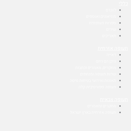
כללי
לזכרם
מוזיאונים ואוספים
ספרות תעופתית
שירים
תאריכים
תעופה אזרחית
דאייה
היכן הם היום
מחקרים, מאמרים וכתבות
שדות תעופה ומנחתים
תאונות ואירועי בטיחות טיסה
תעופה ספורטיבית קלה
תעופה צבאית
מחקרים ומאמרים
תעופה אזרחית בארץ ישראל