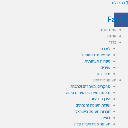
ילוג
כתבו לנו
תוכן
Faceb
עמוד הבית
אודות
כללי
לזכרם
מוזיאונים ואוספים
ספרות תעופתית
שירים
תאריכים
תעופה אזרחית
מחקרים, מאמרים וכתבות
תאונות ואירועי בטיחות טיסה
היכן הם היום
שדות תעופה ומנחתים
חברות תעופה בישראל
דאייה
תעופה ספורטיבית קלה