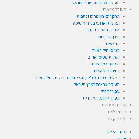
תעופה אזרחית בארץ ישראל
תעופה צבאית
מחקרים, מאמרים וכתבות
תאונות וארועי בטיחות טיסה
אובדן מטוסים בקרב
היכן הם היום
מבצעים
מטוסי חיל האויר
הפלות מטוסי אוייב
טייסות חיל האויר
בסיסי חיל האויר
סמלים,סיכות, פצ'ים, תגי יחידות ודרגות בחיל האויר
תעופה צבאית בארץ ישראל
גיבורי החיל
מערך ההגנה האווירית
גלריית תמונות
תירמו לאתר
יצירת קשר
עמוד הבית
אודות