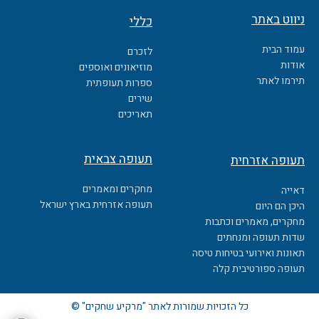
c
ניווט באתר
כללי
e
b
עמוד הבית
לזכרם
o
אודות
מוזיאונים ואוספים
o
תירמו לאתר
ספרות תעופתית
k
שירים
תאריכים
תעופה צבאית
תעופה אזרחית
מחקרים ומאמרים
דאייה
תעופה אזרחית בארץ ישראל
היכן הם היום
מחקרים, מאמרים וכתבות
שדות תעופה ומנחתים
תאונות ואירועי בטיחות טיסה
תעופה ספורטיבית קלה
כל הזכויות שמורות לאתר "מרקיע שחקים" ©