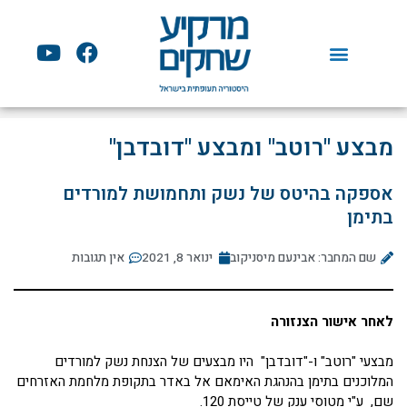
ילוג
תוכן
Y
F
o
a
u
c
t
e
u
b
מבצע "רוטב" ומבצע "דובדבן"
b
o
e
o
אספקה בהיטס של נשק ותחמושת למורדים
k
בתימן
שם המחבר: אבינעם מיסניקוב
ינואר 8, 2021
אין תגובות
לאחר אישור הצנזורה
מבצעי "רוטב" ו-"דובדבן" היו מבצעים של הצנחת נשק למורדים
המלוכנים בתימן בהנהגת האימאם אל באדר בתקופת מלחמת האזרחים
שם, ע"י מטוסי ענק של טייסת 120.