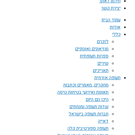
תירמו לאתר
יצירת קשר
עמוד הבית
אודות
כללי
לזכרם
מוזיאונים ואוספים
ספרות תעופתית
שירים
תאריכים
תעופה אזרחית
מחקרים, מאמרים וכתבות
תאונות ואירועי בטיחות טיסה
היכן הם היום
שדות תעופה ומנחתים
חברות תעופה בישראל
דאייה
תעופה ספורטיבית קלה