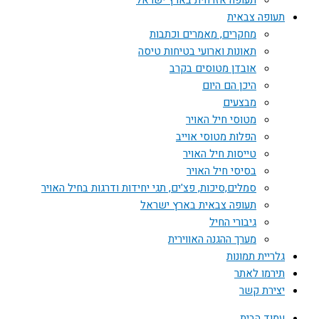
תעופה אזרחית בארץ ישראל
תעופה צבאית
מחקרים, מאמרים וכתבות
תאונות וארועי בטיחות טיסה
אובדן מטוסים בקרב
היכן הם היום
מבצעים
מטוסי חיל האויר
הפלות מטוסי אוייב
טייסות חיל האויר
בסיסי חיל האויר
סמלים,סיכות, פצ'ים, תגי יחידות ודרגות בחיל האויר
תעופה צבאית בארץ ישראל
גיבורי החיל
מערך ההגנה האווירית
גלריית תמונות
תירמו לאתר
יצירת קשר
עמוד הבית