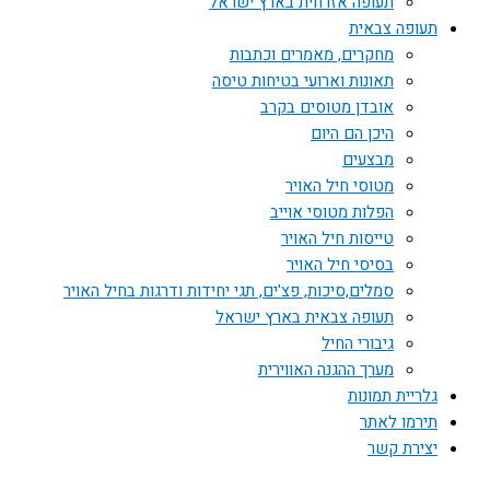
תעופה אזרחית בארץ ישראל
תעופה צבאית
מחקרים, מאמרים וכתבות
תאונות וארועי בטיחות טיסה
אובדן מטוסים בקרב
היכן הם היום
מבצעים
מטוסי חיל האויר
הפלות מטוסי אוייב
טייסות חיל האויר
בסיסי חיל האויר
סמלים,סיכות, פצ'ים, תגי יחידות ודרגות בחיל האויר
תעופה צבאית בארץ ישראל
גיבורי החיל
מערך ההגנה האווירית
גלריית תמונות
תירמו לאתר
יצירת קשר