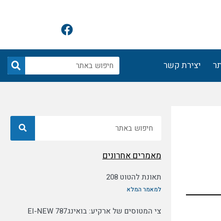
F
a
c
e
חיפוש
תר
יצירת קשר
b
o
o
k
חיפוש
מאמרים אחרונים
תאונת להטוט 208
למאמר המלא
צי המטוסים של ארקיע: בואינג787 EI-NEW