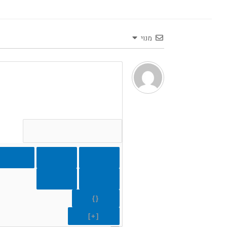
מנוי
{}
[+]