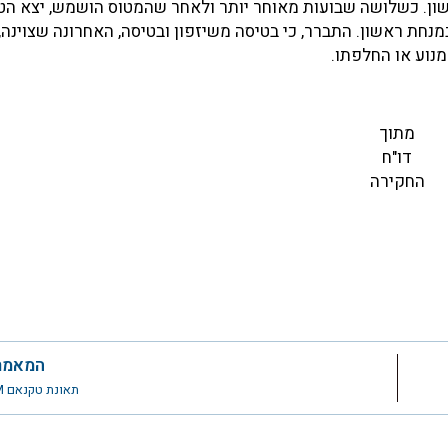
ן. כשלושה שבועות מאוחר יותר ולאחר שהמטוס הושמש, יצא הטי
נחת ראשון. התברר, כי בטיסה משיזפון ובטיסה, האחרונה שצוינה,
מנוע או החלפתו.
מתוך
דו"ח
החקירה
המאמר
תאונת טקנאם 4X-HLM