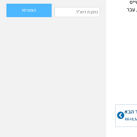
יס
 עבר
הבא
 הבא