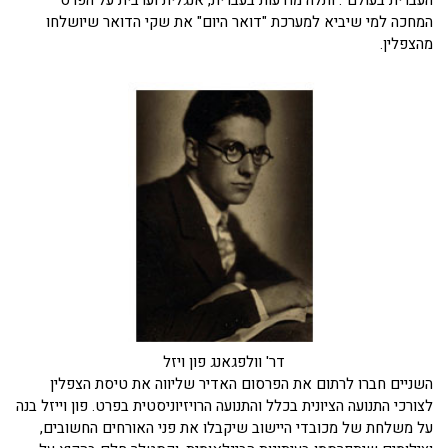
העברית בעולם". ותלה מודעות בעברית, אנגלית וערבית על הפרס
המחכה למי שיביא למערכת "דואר היום" את שקי הדואר שיושלחו
מהצפלין.
דר' וולפגאנג פון ויזל
השניים חברו לרתום את הפרסום האדיר שליווה את טיסת הצפלין
לצורכי התנועה הציונית בכלל והתנועה הרויזיוניסטית בפרט. פון וייזל בנה
על משלחת של מכובדי היישוב שיקבלו את פני האורחים החשובים,