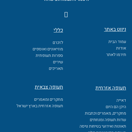
F
a
c
ניווט באתר
כללי
e
b
עמוד הבית
לזכרם
o
אודות
מוזיאונים ואוספים
o
תירמו לאתר
ספרות תעופתית
k
שירים
תאריכים
תעופה צבאית
תעופה אזרחית
מחקרים ומאמרים
דאייה
תעופה אזרחית בארץ ישראל
היכן הם היום
מחקרים, מאמרים וכתבות
שדות תעופה ומנחתים
תאונות ואירועי בטיחות טיסה