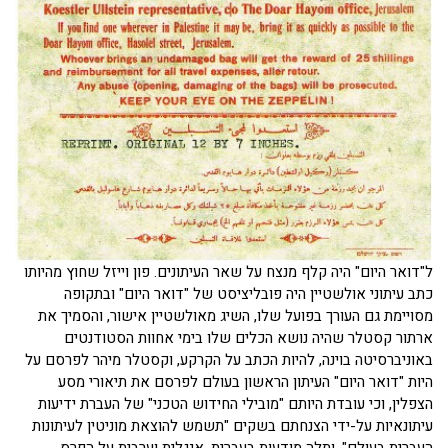
ל"דואר היום" היה קלף מנצח על שאר העיתונים. פון וייזל שחוץ מהיותו
כתב עיתוני אולשטיין היה פובליציסט של "דואר היום" ובתקופה
מסויימת גם העורך בפועל שלו, השיג מאולשטיין אישור, והסמיך את
ארתור קסטלר שהיה נושא הכלים שלו בימי אחוות הסטודנטים
באוניברסיטה בוינה, להיות הכתב על הקרקע, וקסטלר מיהר לפרסם על
היות "דואר היום" העיתון הראשון בעולם לפרסם את תיאורי מסע
הצפלין, וכי עובדת היותם "מובילי החידוש הטכני" של העברת ידיעות
עיתונאיות על-ידי הצנחתם בשקים "תשמש להוצאת מוניטין לעיתונות