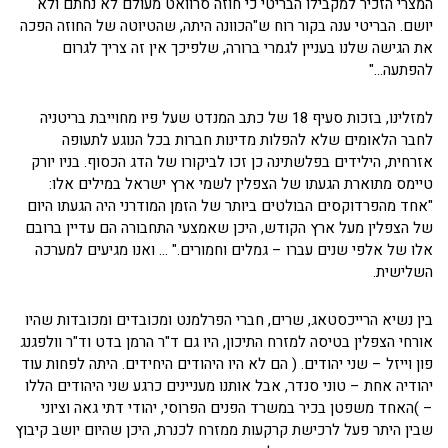
המצרי הזכיר למקבילו הבריטי כי חוזה סרוואט מעולם לא נחתם ולא
יושם. הבריטי ענה בקור רוח ש"הכוונה היתה, שהטיוטה של החוזה הפכה
את הגישה שלנו בעניין לגמרי ברורה, שלפיכך אין זה צריך לגרום
להפתעה…"
למזלינו, בזכות סעיף 18 של כתב המנדט שעל פיו מחוייבת בריטניה
לחבר הלאומים שלא להפלות מדינות חברות בכל הנוגע לתעופה
אזרחית, הילידים בפלשתינה כן זכו לביקורו של הדג הכסוף. בניו יורק
טיימס מתוארת הגעתו של הצפלין לשמי ארץ ישראל במילים אלו:
"אחד מהפרדוקסים הבולטים ביותר של הזמן המודרני היה הגעתו היום
של הצפלין מעל ארץ הקודש, היכן שאמצעי התחבורה הם עדיין ברובם
אלו של אלפי שנים עברו – גמלים וחמורים." … ואנו מגיעים למערכה
השלישית.
בין נשיא הרייכסטאג, שרים, חברי הפרלמנט ומכובדים ומכובדות שהיו
אורחי הצפלין בטיסה למזרח התיכון, היו גם ד"ר הרמן בדט וד"ר וולפגנג
פון וייזל – שני יהודים. ( הם לא היו היהודים היחידים. היתה לפחות עוד
יהודיה אחת – טוני סנדר, אבל אותנו מעניינים כרגע שני היהודים הללו
– )האחד משפטן בכיר במשרד הפנים הפרוסי, יהודי דתי גאה וציוני
שבין היתר פעל לרכישת קרקעות ממזרח לכנרת, היכן שהיום יושב קיבוץ