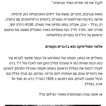
לקבל את פני אוניית האויר הגרמנית."
מאות מברקים, מזכרים, שעות של דיונים והתכתבויות. נזק תדמיתי,
פגיעה ביציבות הפרלמנטרית המצרית, ביחסים הדיפלומטים עם גרמניה…
רק בגלל – ובכן, אנגליה בנתה ספינת אויר משלה, R100 גדולה יותר,
מהירה יותר, ולורד לוייד רצה שספינת האויר האנגלית תעשה את הרושם
הראשון על הילידים במצרים ובפלשתינה.
אלוהי הפוליטיקה הוא בדברים הקטנים.
בשוליים או בסאב טקסט של המתרחש על הבמה אפשר לקרוא עוד
כמה וכמה שורות כמו זו שהגרף צפלין הזקן פנה לאביו של ד"ר בדט
לעזרה לבנות את הצפלין הראשון באותה תקופה שהרצל התרוצץ לשכנע
את היהודים שהם עם ושתהיה להם מדינה. שניהם, גם הגרף צפלין וגם
הרצל נחשבו להוזים, והם ניפגשו ב-1929 כשד"ר בדט חג מעל תל
אביב בצפלין.
או אותה שורה המסתתרת מאחרי הצילום הנ"ל