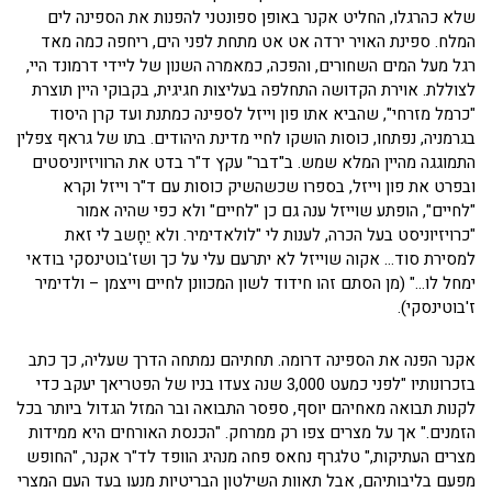
שלא כהרגלו, החליט אקנר באופן ספונטני להפנות את הספינה לים
המלח. ספינת האויר ירדה אט אט מתחת לפני הים, ריחפה כמה מאד
רגל מעל המים השחורים, והפכה, כמאמרה השנון של ליידי דרמונד היי,
לצוללת. אוירת הקדושה התחלפה בעליצות חגיגית, בקבוקי היין תוצרת
"כרמל מזרחי", שהביא אתו פון וייזל לספינה כמתנת ועד קרן היסוד
בגרמניה, נפתחו, כוסות הושקו לחיי מדינת היהודים. בתו של גראף צפלין
התמוגגה מהיין המלא שמש. ב"דבר" עקץ ד"ר בדט את הרוויזיוניסטים
ובפרט את פון וייזל, בספרו שכשהשיק כוסות עם ד"ר וייזל וקרא
"לחיים", הופתע שוייזל ענה גם כן "לחיים" ולא כפי שהיה אמור
"כרויזיוניסט בעל הכרה, לענות לי "לולאדימיר. ולא יֵחָשב לי זאת
למסירת סוד… אקוה שוייזל לא יתרעם עלי על כך ושז'בוטינסקי בודאי
ימחל לו…" (מן הסתם זהו חידוד לשון המכוונן לחיים וייצמן – ולדימיר
ז'בוטינסקי).
אקנר הפנה את הספינה דרומה. תחתיהם נמתחה הדרך שעליה, כך כתב
בזכרונותיו "לפני כמעט 3,000 שנה צעדו בניו של הפטריאך יעקב כדי
לקנות תבואה מאחיהם יוסף, ספסר התבואה ובר המזל הגדול ביותר בכל
הזמנים." אך על מצרים צפו רק ממרחק. "הכנסת האורחים היא ממידות
מצרים העתיקות," טלגרף נחאס פחה מנהיג הוופד לד"ר אקנר, "החופש
מפעם בליבותיהם, אבל תאוות השילטון הבריטיות מנעו בעד העם המצרי