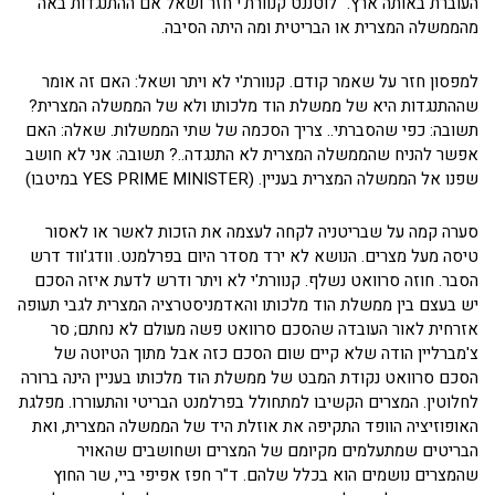
העוברת באותה ארץ." לוטננט קנוורת'י חזר ושאל אם ההתנגדות באה
מהממשלה המצרית או הבריטית ומה היתה הסיבה.
למפסון חזר על שאמר קודם. קנוורת'י לא ויתר ושאל: האם זה אומר
שההתנגדות היא של ממשלת הוד מלכותו ולא של הממשלה המצרית?
תשובה: כפי שהסברתי.. צריך הסכמה של שתי הממשלות. שאלה: האם
אפשר להניח שהממשלה המצרית לא התנגדה..? תשובה: אני לא חושב
שפנו אל הממשלה המצרית בעניין. (YES PRIME MINISTER במיטבו)
סערה קמה על שבריטניה לקחה לעצמה את הזכות לאשר או לאסור
טיסה מעל מצרים. הנושא לא ירד מסדר היום בפרלמנט. וודג'ווד דרש
הסבר. חוזה סרוואט נשלף. קנוורת'י לא ויתר ודרש לדעת איזה הסכם
יש בעצם בין ממשלת הוד מלכותו והאדמניסטרציה המצרית לגבי תעופה
אזרחית לאור העובדה שהסכם סרוואט פשה מעולם לא נחתם; סר
צ'מברליין הודה שלא קיים שום הסכם כזה אבל מתוך הטיוטה של
הסכם סרוואט נקודת המבט של ממשלת הוד מלכותו בעניין הינה ברורה
לחלוטין. המצרים הקשיבו למתחולל בפרלמנט הבריטי והתעוררו. מפלגת
האופוזיציה הוופד התקיפה את אוזלת היד של הממשלה המצרית, ואת
הבריטים שמתעלמים מקיומם של המצרים ושחושבים שהאויר
שהמצרים נושמים הוא בכלל שלהם. ד"ר חפז אפיפי ביי, שר החוץ