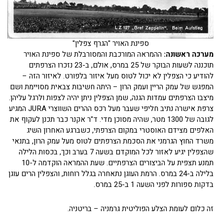
ספינת האויר "הגרף צפלין"
מערכה ראשונה:
ההמראה המורכבת והמסורבלת של ספינת האויר
תוכננה לשעות הבוקר של 25 במרס, אולם, ב-23 נזכרו הצרפתים
להודיע כי הצפלין לא יכול לטוס מעל איזור בלפורט. לאיזור הזה –
המפגש של עמק הריין ועמק הרון – היתה חשיבות צבאית מסויימת ושם
מיצבו הצרפתים עמדות הגנה, שמן הצפלין ניתן יהיה לצפות ולרגל עליהן.
צרפת אישרה נתיב חליפי שעבר מעל רכס ההרים השווצרי JURA המגיע
לגובה של 1300 מטר, שהיה מסוכן מדי. ד"ר אקנר כבר תכנן לעקוף את
האלפים מצידם האוסטרי במקום הצרפתי, כשברגע האחרון השיג
משרד החוץ הגרמני את הסכמת הצרפתים לטוס מעל עמק הרון, בתנאי
שהצפלין יגיע לאזור לכל המוקדם בשעה 7 בערב וכך, בכסות הלילה
תמנע תצפית על הביצורים הצרפתיים. שעת ההמראה הוקדמה ל-10
בלילה ב-24 במרס. הרמת העוגן נתאחרה בגלל רוחות, והצפלין הרים עוגן
בדקות ספורות לפני השעה 1 ב-25 במרס.
זה כלום לעומת הצלע הפוליטית גרמניה – בריטניה.