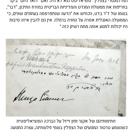
הפרלמנטרי בצפלין". סוציאליסט הוא לא היה. ואם "דואר היום" ביקר
בחריפות את ממשלת המנדט והמדיניות הבריטית במזרח התיכון, "דבר",
בשמו של ד"ר בדט, הכחיש את "הדעה שנתפרסמה בעתונים שונים, כי
הממשלה האנגלית אסרה על החניה ברמלה. אין גם להבין איזה סיבות
היו יכולות למנוע אותה מתת רשיון כזה."
חתימותיהם של אקנר ופון וייזל על הברכה הסוציאליסטית
כשנשמע טרטור המנועים של הצפלין בשמי פלשתינה, עצרה התנועה