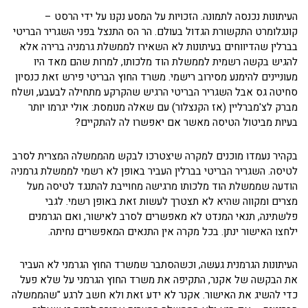
העיתונות נכנסה לתמונה. הזכויות על המסע נקנו על ידי הרסט –
קונגלומרט התקשורת הגדול בעולם. הר הס התנצל בפני השגריר הבריטי
בברלין שהדיווחים בעיתונות לא השאירו לממשלת גרמניה ברירה אלא
להגיש בקשה רשמית לממשלת הוד מלכותו, למרות שהם מאד היו
מעוניינים להימנע מסירוב רישמי. משרד החוץ הבריטי פירש זאת כנסיון
סחיטה גס אבל השגריר הבריטי הרגיש שהקרקע מתחילה לבעבע, ושלח
מברק לצ'מברליין (אז הקנצלור) עם שאלה מנומסת: אולי יגרמו יותר
בעיות מביטול הטיסה מאשר אם יאפשרו לה להתקיים?
בקהיר נעמדו מוכנים למקרה שיצטרכו לבקש מהממשלה המצרית לסרב
לטיסה. השגריר הבריטי בברלין העביר באופן לא רשמי לממשלת גרמניה
הודעה שממשלת הוד מלכותו מרגישה מחוייבת להתנגד לטיסה מעל
מצרים ומקווה שהיא לא תצטרך לעשות זאת באופן רשמי. לגבי
פלשתינה, תנאי המנדט לא מאפשרים לסרב לאישור, ואם הגרמנים
ילחצו האישור ינתן. בכל מקרה אין התנאים המאפשרים נחיתה.
העיתונות הגרמנית געשה, וכשהסתבר שמשרד החוץ הגרמני לא העביר
את הבקשה של אקנר, התקיפה את משרד החוץ הגרמני על שלא פעל
כדי להשיג את האישור. אקנר לא ידע זאת ולא חשב לרגע "שהממשלה