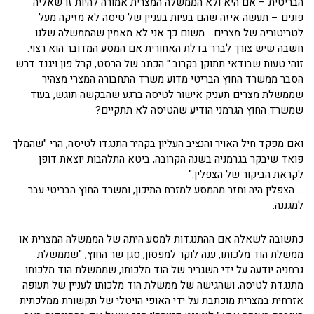
הבריטית – אם היא ולא הממשלה המצרית אמורה להיות זו שאליה
פונים – תעשה איזה שהם בעיות בעניין של טיסה לא מזיקה מעל
לטריטוריה של מצרים… משום כך אני לא מאמין שהממשלה שלנו
חשבה שיש צורך לברר בדלת האחורית אם המסע המדובר הוא רצוי.
זוהי טעות שבודאי תתוקן בקרוב." הכתב של הרסט, קרל פון ויגנד דרש
הסבר ממשרד החוץ הבריטי מדוע משרד התחבורה המצרי מצהיר
שממשלת מצרים תעניק אישור לטיסה ברגע שהבקשה תוגש, בעוד
שמשרד החוץ הגרמני הודיע שהטיסה לא תתקיים?
ואם מפקד חיל האויר והנציב העליון בקהיר התנגדו לטיסה, הרי "שהמלך
פואד שיבקר בגרמניה בשנה הקרובה, ביטא התלהבות יוצאת דופן
לקראת הביקור של הצפלין."
… הצפלין היה וחזר מהמסע למזרח התיכון, ומשרד החוץ הבריטי עבר
למגננה.
כתשובה לשאלה אם ההתנגדות למסע היתה של הממשלה המצרית או
ממשלת הוד מלכותו, ענה לוקר למפסון, סגן שר החוץ, "שממשלת
גרמניה יודעה על ידי השגריר של הוד מלכותו, שממשלת הוד מלכותו
מתנגדת לטיסה, ושהגישה של ממשלת הוד מלכותו לעניין של תעופה
אזרחית במצרית מוכתבת על ידי האופי הויטלי של תקשורת ממלכתית