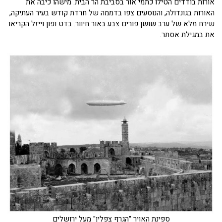
אורות בודדים הטילו כתמי אור בסביבת הר הבית. מישהו כיבה את
האורות בגונדולה, והנוסעים צפו בדממה של חרדת קודש בעיר העתיקה,
שירח מלא של ערב שושן פורים צבע באור חיוור. בדט ופון וייזל הקריאו
את במגילת אסתר.
ספינת האויר "הגרף צפלין" מעל ירושלים