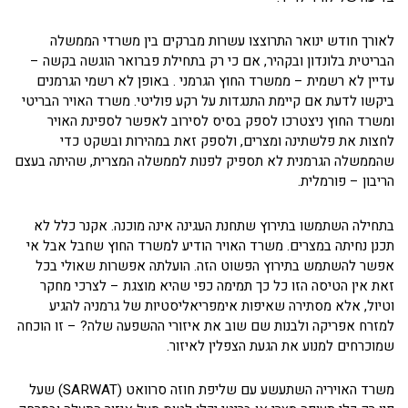
לאורך חודש ינואר התרוצצו עשרות מברקים בין משרדי הממשלה
הבריטית בלונדון ובקהיר, אם כי רק בתחילת פברואר הוגשה בקשה –
עדיין לא רשמית – ממשרד החוץ הגרמני . באופן לא רשמי הגרמנים
ביקשו לדעת אם קיימת התנגדות על רקע פוליטי. משרד האויר הבריטי
ומשרד החוץ ניצטרכו לספק בסיס לסירוב לאפשר לספינת האויר
לחצות את פלשתינה ומצרים, ולספק זאת במהירות ובשקט כדי
שהממשלה הגרמנית לא תספיק לפנות לממשלה המצרית, שהיתה בעצם
הריבון – פורמלית.
בתחילה השתמשו בתירוץ שתחנת העגינה אינה מוכנה. אקנר כלל לא
תכנן נחיתה במצרים. משרד האויר הודיע למשרד החוץ שחבל אבל אי
אפשר להשתמש בתירוץ הפשוט הזה. הועלתה אפשרות שאולי בכל
זאת אין הטיסה הזו כל כך תמימה כפי שהיא מוצגת – לצרכי מחקר
וטיול, אלא מסתירה שאיפות אימפריאליסטיות של גרמניה להגיע
למזרח אפריקה ולבנות שם שוב את איזורי ההשפעה שלה? – זו הוכחה
שמוכרחים למנוע את הגעת הצפלין לאיזור.
משרד האויריה השתעשע עם שליפת חוזה סרוואט (SARWAT) שעל