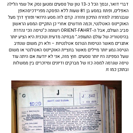
דברי דואר, ובסך הכל כ-13 טון של נוסעים ומטען נסק אל שמי הלילה
האפלים, ופתח במסע בן 81 שעות ללא הפסקה מפרידכיסהאפן
שבגרמניה למזרח התיכון וחזרה. קדם לזה מסע הירואי ופורץ דרך מעל
האוקיינוס האטלנטי, וכמה חודשים אחרי כן התקיים המסע הראשון
סביב העולם, אבל ה-ORIENT-FAHRT רשומה כ"טיסה הכי נהדרת
בהיסטוריה של עולם התעופה." מבחינה מדעית וטכנית היא הציע יותר
אתגרים מאשר הטיסות הטרנס אטלנטיות – ולא רק משום שנתיב
הטיסה גמע יותר מיילים מאשר בחציית האוקיינוס האטלנטי או משום
שעל הספינה היו יותר נוסעים. חוץ מזה, אני לא יודעת אם היתה עוד
טיסה שגרמה למסה כזו של מברקים ודיונים ומיזכרים בין ממשלות
ובתוכן כמו זו.