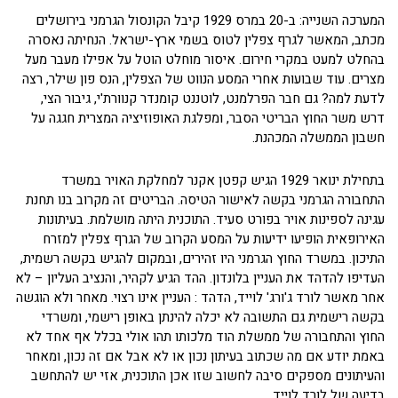
המערכה השנייה: ב-20 במרס 1929 קיבל הקונסול הגרמני בירושלים
מכתב, המאשר לגרף צפלין לטוס בשמי ארץ-ישראל. הנחיתה נאסרה
בהחלט למעט במקרי חירום. איסור מוחלט הוטל על אפילו מעבר מעל
מצרים. עוד שבועות אחרי המסע הנווט של הצפלין, הנס פון שילר, רצה
לדעת למה? גם חבר הפרלמנט, לוטננט קומנדר קנוורת'י, גיבור הצי,
דרש משר החוץ הבריטי הסבר, ומפלגת האופוזיציה המצרית חגגה על
חשבון הממשלה המכהנת.
בתחילת ינואר 1929 הגיש קפטן אקנר למחלקת האויר במשרד
התחבורה הגרמני בקשה לאישור הטיסה. הבריטים זה מקרוב בנו תחנת
עגינה לספינות אויר בפורט סעיד. התוכנית היתה מושלמת. בעיתונות
האירופאית הופיעו ידיעות על המסע הקרוב של הגרף צפלין למזרח
התיכון. במשרד החוץ הגרמני היו זהירים, ובמקום להגיש בקשה רשמית,
העדיפו להדהד את העניין בלונדון. ההד הגיע לקהיר, והנציב העליון – לא
אחר מאשר לורד ג'ורג' לוייד, הדהד : העניין אינו רצוי. מאחר ולא הוגשה
בקשה רישמית גם התשובה לא יכלה להינתן באופן רישמי, ומשרדי
החוץ והתחבורה של ממשלת הוד מלכותו תהו אולי בכלל אף אחד לא
באמת יודע אם מה שכתוב בעיתון נכון או לא אבל אם זה נכון, ומאחר
והעיתונים מספקים סיבה לחשוב שזו אכן התוכנית, אזי יש להתחשב
בדיעה של לורד לוייד.