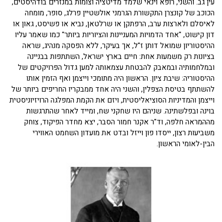
עין גב. והשני, רופא וינאי שלמד מדיטציה וצומות במנזרים בודהיסטים,
הכוכב של קונצרן התקשורת הגרמני אולשטיין פרלג, סופר, מומחה
לאיסלם ולארצות ערב, הרפתקן או שרלטאן, נביא או פשיסט, גאון או
דון קישוט, "אחד הדמויות המעניינות והציוריות ביותר" כמו שאמר עליו
ההיסטוריון שמואל דותן ז"ל, אך בעיקר, ללא הפסקה מנהיג, שראה
בציונות רק משמעות אחת: חיים בארץ ישראל, השתתפות בבניינה
ובמלחמותיה ובמאבק להבטחת עצמאותה למען גדול הפרויקטים של
ההיסטוריה: שיבת ציון. הראשון היה מתומכי וייצמן ואף הזמין אותו
להשתתף בטיסת הצפלין, והשני היה אחד ממבקריו החריפים ביותר של
וייצמן והמדיניות הסוציאליסטית, ויזם את הקמת המפלגה הרויזיוניסטית
בוינה ובפלשתינה. שניהם היו שחקני שח, ומייד לאחר שהתרגשות
מההמראה חלפה, וד"ר אקנר חמור הסבר, יצא מחדר הפיקוד, צוחק
משביעות רצון, ייסדו פון וייזל ובדט את מועדון השחמט האווירי
הבין-לאומי הראשון.