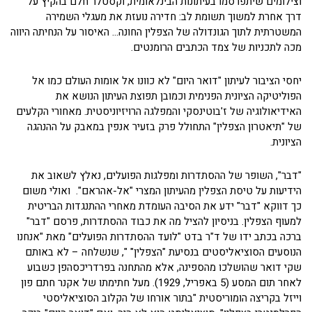
וצילומים שיתפרסמו בעיתונות הבינלאומית, וקסטלר חלם בהקיץ על
דרך אחרת למשוך תשומת לב: חדירה נועזת את מעגלי השמירה
המשטרתית לתוך הגונדולה של הצפלין החונה… האיסור על הנחיתה היווה
מכה לתכניות של צמד הכתבים הרומנטים.
יחסי הציבור לעיתון "דואר היום" לא כוונו אל אומות העולם כמו אל
הפוליטיקה הציונית הפנימית וכמובן תפוצת העיתון הנושא את
האידיאולוגיה של ז'בוטינסקי והמפלגה הרויזיוניסטית. מאחורי הקלעים
של "תיאטרון הצפלין" התחולל פרק בזעיר אנפין במאבק על ההנהגה
הציונית.
"דבר", השופר של ההסתדרות ומפלגות הפועלים, נאלץ לשאוב את
הידיעות על טיסת הצפלין מהעיתון המצרי "אל-אהראם". ואולי משום
כך דווקא "דבר" ידע את הסיבה העומדת מאחרי ההתנגדות הבריטית
למעוף הצפלין. בניסיון להציל מה את כבוד ההסתדרות, פרסם "דבר"
ברכה בכתב ידו של ד"ר בדט "לועד ההסתדרות הפועלים" מאת "אנחנו
הנוסעים הסוציאליסטים בנסיעת "הצפלין" ", שנשלחה – לא באותם
שקי דואר שהושלכו מהספינה, אלא מהתחנה בפרדריכסהפן כשבוע
לאחר תום המסע (5 באפריל, 1929). מעל חתימתו של אקנר חתם פון
וייזל בקריצה הומוריסטית "בתור אורחו של הקלוב הסוציאליסטי