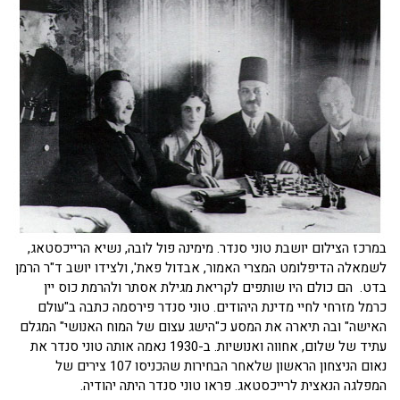
במרכז הצילום יושבת טוני סנדר. מימינה פול לובה, נשיא הרייכסטאג,
לשמאלה הדיפלומט המצרי האמור, אבדול פאת', ולצידו יושב ד"ר הרמן
בדט. הם כולם היו שותפים לקריאת מגילת אסתר ולהרמת כוס יין
כרמל מזרחי לחיי מדינת היהודים. טוני סנדר פירסמה כתבה ב"עולם
האישה" ובה תיארה את המסע כ"הישג עצום של המוח האנושי" המגלם
עתיד של שלום, אחווה ואנושיות. ב-1930 נאמה אותה טוני סנדר את
נאום הניצחון הראשון שלאחר הבחירות שהכניסו 107 צירים של
המפלגה הנאצית לרייכסטאג. פראו טוני סנדר היתה יהודיה.