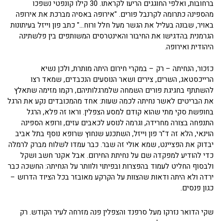
ברחובות, ואלפי החוגגים הריעו לקראתו. 30 קילו קונפטי נשפכו
מהספינה כתרומה לקרנבל פורים. "אירופה באסיה מברכת את אירופה
באויר, שבונה בעליל את הגשר מעל חלל ורוח…" כתב פון וייזל בעיתונות
הגרמנית בהדגישו את החיבור והאינטרסים המשותפים בין פלשתינה
היהודית ואירופה.
כזכור, הנחיתה – רק – במקרי חירום היתה מותרת, ולכן נשיא
הרייכסטאג, השרים, צירים ושאר הנוסעים הנכבדים, שמאד רצו
להשתתף בחגיגת פורים השמחה שלמרגלותיהם, רקמו מזימה שתאלץ
את הבריטים לאשר נחיתה לכמה שעות: אחד מהמכובדים נקע את הרגל
בחופשת סקי מתי שהוא קודם למסע הצפלין. וראו זה פלא, הרגל
התנפחה בצורה מחרידה, וגרמה לנוסע לכאבים עזים, ורופא הספינה
הוינאי, הלא זה ד"ר פון וייזל, השתכנע שנחוץ שרופא נוסף בתל אביב
יבדוק את הפציינט, שמא אולי זה שבר. כבר עמדו לשלוח מברק לרמלה
כדי להודיע למפקדה שם על נחיתת החירום. אבל אקנר חשב ושקל
ולבסוף החליט לעמוד בהפצרות ובפיתוי ולוותר על הנחיתה: החשכה כבר
ירדה ולא היתה ודאות שהצוות על הקרקע מאובזר בכל הציוד הדרוש –
כגון פנסים.
שקי הדואר נזרקו מעל סרפנד והצפלין פנה מזרחה לעיר הקודש. רק