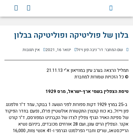
ילוג
Y
F
תוכן
o
a
u
c
t
e
u
b
בלון של פוליטיקה ופוליטיקה בבלון
b
o
e
o
שם המחבר: דר' ניבה פון ויזל
ינואר 16, 2021
אין תגובות
k
תמליל הרצאה בערב עיון במוזיאון א"י 21.11.13
© כל הזכויות שמורות למחברת
טיסת הצפלין בשמי ארץ-ישראל, מרס 1929
ב-25 במרץ 1929 דקות ספורות לפני השעה 1 בבוקר, עמד ד"ר וולפגנג
פון וייזל, בא כוח קונצרן התקשורת אולשטיין פרלג, נפעם בחדר הפיקוד
של ספינת האויר הגרף צפלין לצדו של הקברניט המפורסם, ד"ר קורט
אקנר. הצפלין הרים עוגן, ועם 28 אורחים מכובדים, ביניהם נשיא
הרייכסטאג, שרים וחברי הפרלמנט הגרמני ו-41 אנשי צוות, 16,000