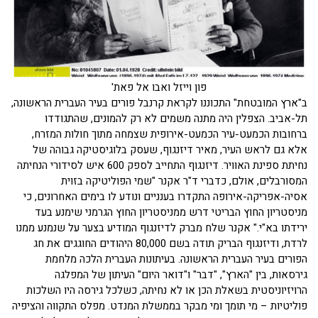
פון וייזל ואבו אל פאת'
ב"ארץ המובטחת" התכוננו לקראת קרנבל פורים בעיר העברית הראשונה,
תל-אביב. הצפלין היה מתנה משמים לא רק להמונים, שהתגודדו
ברחובות הכמעט-עיר הכמעט-אירופית שצמחה מתוך חולות המזרח,
אלא גם לראש העיר, מאיר דיזנגוף, שעסק בלוגיסטיקה גבוהה של
נחיתת ספינת האוויר. דיזנגוף התחייב לספק 600 איש לסידורי הנחיתה
המסורבלים, אולם, כדברי ד"ר אקנר "שמי הפוליטיקה בזוית
אסיה-אפריקה-אירופה התקדרו בענניים ונודע לו בימים האחרונים, כי
מניסטריון החוץ הבריטי דרש ממניסטריון החוץ הגרמני שימנע בעד
ירידתו בא"י." אקנר שלח מברק לדיזנגוף המודיע בצער על שנמנע ממנו
לרדת, ודיזנגוף הבריק תודה בשם 80,000 היהודים החוגגים את חג
הפורים בעיר העברית הראשונה. בעיתונות העברית הלכה מלחמת
גירסאות, בין "הארץ", "דבר" ו"דואר היום" העיתון של המפלגה
הרויזיוניסטית בשאלת הכן או לא נחיתה, כשלכל גירסה היו השלכות
פוליטיות – מי תומך ומי מבקר בממשלת המנדט. מפלס התקווה והציפיה