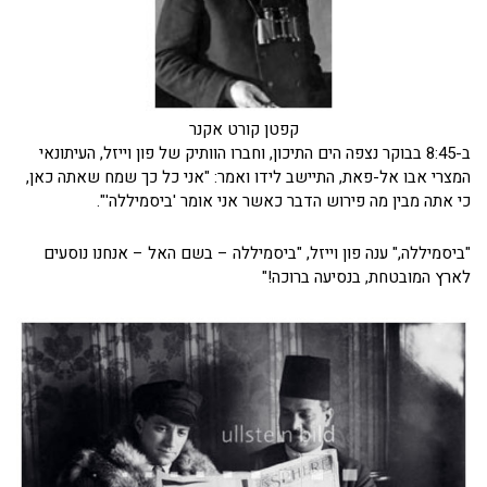
קפטן קורט אקנר
ב-8:45 בבוקר נצפה הים התיכון, וחברו הוותיק של פון וייזל, העיתונאי
המצרי אבו אל-פאת, התיישב לידו ואמר: "אני כל כך שמח שאתה כאן,
כי אתה מבין מה פירוש הדבר כאשר אני אומר 'ביסמיללה'".
"ביסמיללה," ענה פון וייזל, "ביסמיללה – בשם האל – אנחנו נוסעים
לארץ המובטחת, בנסיעה ברוכה!"