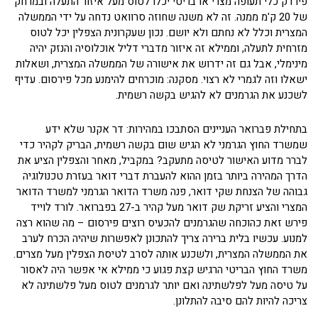
פיו רק כלי תעופה מצרי או בריטי יכלו לטוס מעל איזור התעלה ובמרחק
של 20 ק'מ ממנה. זה לא משנה שחוזה סרוואט נדחה על ידי הממשלה
המצרית וכלל לא נחתם ולא יושם. נכון שעקרונית הצפלין יכל לטוס
מזרחית לתעלה, וממילא זה איזור מדברי דליל אוכלוסיה והנזק יהיה
מינימלי, אבל גם זה ידרוש את אישורה של הממשלה המצרית, ושאלות
ישאלו וזה לגמרי לא רצוי. מסקנה: מוכרחים להימנע מכל פירסום. עדיף
לשכנע את הגרמנים לא להגיש בקשה רשמית.
בתחילת פברואר העניינים הסתבכו במהירות: דר אקנר שלא ידע
שמשרד החוץ הגרמני לא הגיש שום בקשה רשמית, הבריק לקהיר כדי
לברר מדוע האישור לטיסה מתעקב? במקביל, מאחר והצפלין הציע את
הדרך המהירה ביותר בזמן ההוא להעברת דברי דואר בעזרת טכנולוגיה
גבוהה של הצנחת שקי דואר, פנה משרד הדואר הגרמני למשרד הדואר
המצרי והציע זריקת שק דואר מעל קהיר ב-27 בפברואר. לורד לוייד
פירש זאת כהוכחה שהגרמנים להכעיס רוצים פירסום – מה שהוא רצה
למנוע. עכשיו בלית ברירה צריך להתכונן לאפשרות שיהיה הכרח לערב
את הממשלה המצרית, ולשכנע אותה לסרב לטיסת הצפלין מעל מצרים.
משרד החוץ הבריטי הרגיש קצת פגוע כי ממילא אי אפשר היה לאסור
על טיסה מעל לפלשתינה ואם יותר לגרמנים לטוס מעל פלשתינה לא
צריכה להיות להם סיבה להתלונן.