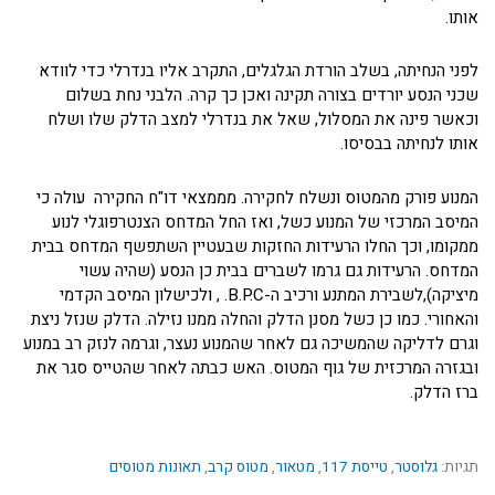
אותו.
לפני הנחיתה, בשלב הורדת הגלגלים, התקרב אליו בנדרלי כדי לוודא
שכני הנסע יורדים בצורה תקינה ואכן כך קרה. הלבני נחת בשלום
וכאשר פינה את המסלול, שאל את בנדרלי למצב הדלק שלו ושלח
אותו לנחיתה בבסיסו.
המנוע פורק מהמטוס ונשלח לחקירה. מממצאי דו"ח החקירה עולה כי
המיסב המרכזי של המנוע כשל, ואז החל המדחס הצנטרפוגלי לנוע
ממקומו, וכך החלו הרעידות החזקות שבעטיין השתפשף המדחס בבית
המדחס. הרעידות גם גרמו לשברים בבית כן הנסע (שהיה עשוי
מיציקה),לשבירת המתנע ורכיב ה-B.P.C. , ולכישלון המיסב הקדמי
והאחורי. כמו כן כשל מסנן הדלק והחלה ממנו נזילה. הדלק שנזל ניצת
וגרם לדליקה שהמשיכה גם לאחר שהמנוע נעצר, וגרמה לנזק רב במנוע
ובגזרה המרכזית של גוף המטוס. האש כבתה לאחר שהטייס סגר את
ברז הדלק.
תגיות:
גלוסטר
,
טייסת 117
,
מטאור
,
מטוס קרב
,
תאונות מטוסים