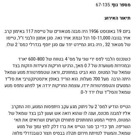
מספר גוף
: 67-135
תיאור האירוע
:
ביום 19 באוגוסט 1956 היה מבנה מטאורים של טייסת 117 באימון קרב
אויר בגובה 10-11,000 רגל ובמזג אויר נאה. סגן אמנון הלבני ז"ל, טייסו
של מטאור 32 , היה בזוג המיירט יחד עם סגן יוסף בנדרלי כמס' 2 שלו.
כשנכנס הלבני לפס ירי שני על מס' 4 בטווח של 600-800 יארד
ובמהירות משוערת של 0.7 מאך, הרגיש חריקות ורעידות חזקות בצד
שמאל של המטוס. הוא הביט במחוונים, וראה שטמפרטורת מנוע שמאל
היתה הרבה מעל 700 מעלות. הוא הוריד באופן אינסטינקטיבי את סל"ד
המנועים והטמפרטורות ירדו, עוצמת החריקות ירדה אך לפתע נתפס מנוע
שמאל והסל"ד שלו ירד ל-0.
הטייס הודיע למס' 2 על ניתוק מגע עקב היתפסות המנוע, וזה התקרב
אליו למבנה מכונס, וענה לו שהוא רואה אש ועשן לבן בצד שמאל של
המטוס, חיפויי המנוע התחתונים פתוחים וקרועים ושרואים את תאי
השריפה. תוך כדי כך סגר הטייס את ברז דלק לחץ נמוך של מנוע
שמאל, והמשיך לנחיתת חירום תקלה בבסיס חצור כשבנדרלי מלווה