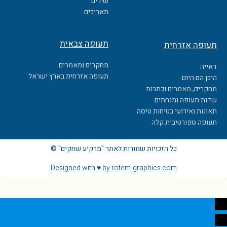
k
שירים
תאריכים
תעופה צבאית
תעופה אזרחית
מחקרים ומאמרים
דאייה
תעופה אזרחית בארץ ישראל
היכן הם היום
מחקרים, מאמרים וכתבות
שדות תעופה ומנחתים
תאונות ואירועי בטיחות טיסה
תעופה ספורטיבית קלה
כל הזכויות שמורות לאתר "מרקיע שחקים" ©
Designed with ♥ by rotem-graphics.com
0