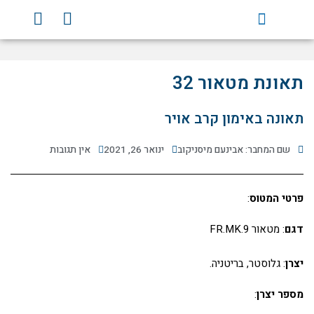
ילוג
Y
F
תוכן
o
a
u
c
t
e
u
b
תאונת מטאור 32
b
o
e
o
תאונה באימון קרב אויר
k
שם המחבר: אבינעם מיסניקוב
ינואר 26, 2021
אין תגובות
פרטי המטוס
:
דגם
: מטאור FR.MK.9
יצרן
: גלוסטר, בריטניה.
מספר יצרן
: