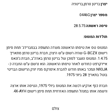
יצרן
:בריטן נורמן,בריטניה
מספר יצרן
:0446G
טיסה ראשונה
:28.5.75
תולדות המטוס:
המטוס טס את טיסתו הראשונה משדה התעופה בבמברידג' תחת סימן
רישום G-BCZX שהיה רשום ע"ש היצרן, חברת בריטן נורמן מתאריך
1.4.75. המטוס הועבר לסוכן של בריטן נורמן בארה"ב, חברת ג'ונאס
איירקרפט כחודש לאחר טיסתו הראשונה. הוא נרשם ע"ש החברה כ-
N93JA ונמכר באותו חודש לחברת אימרקס מניו יורק.הרישום הבריטי
בוטל בתאריך 28 ביוני 1975.
חברת כנף ארקיע רכשה את המטוס ביולי 1975, הטיסה אותו ארצה
ורשמה אותו במנהל התעופה האזרחית תחת סימן רישום 4X-AYH.
צולם