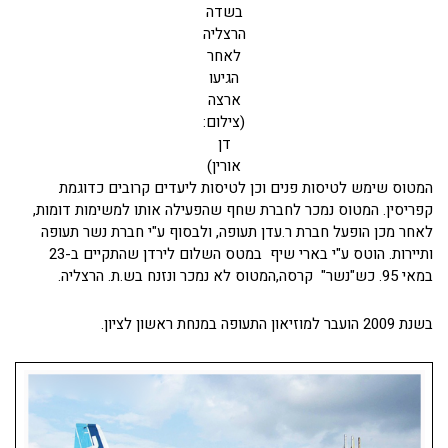
בשדה
הרצליה
לאחר
הגיעו
ארצה
(צילום:
דן
אורין)
המטוס שימש לטיסות פנים וכן לטיסות ליעדים קרובים כדוגמת
קפריסין. המטוס נמכר לחברת שחף שהפעילה אותו למשימות דומות,
לאחר מכן הופעל חברת ר.עדן תעופה, ולבסוף ע"י חברת נשר תעופה
ותיירות. הוטס ע"י בארי שיף במטס השלום לירדן שהתקיים ב-23
במאי 95. כש"נשר" קרסה,המטוס לא נמכר ונזנח בש.ת. הרצליה.
בשנת 2009 הועבר למוזיאון התעופה במנחת ראשון לציון.