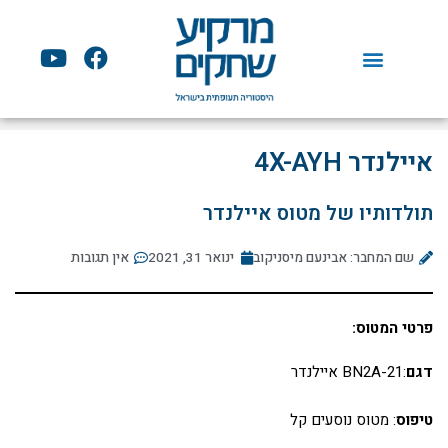
ילוג
תוכן
Y
F
o
a
u
c
t
e
u
b
איילנדר 4X-AYH
b
o
e
o
תולדותיו של מטוס איילנדר
k
שם המחבר: אבינעם מיסניקוב
ינואר 31, 2021
אין תגובות
פרטי המטוס:
דגם
:BN2A-21 איילנדר
טיפוס
: מטוס נוסעים קל