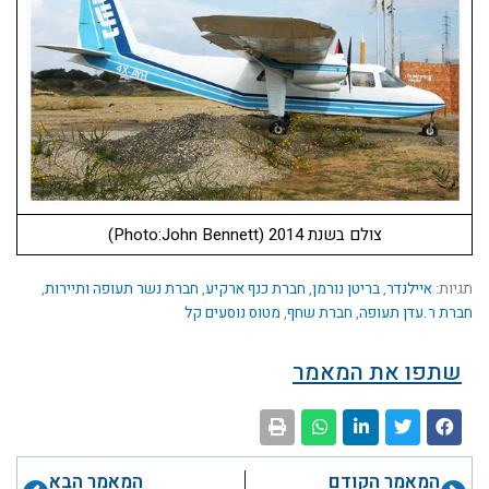
צולם בשנת 2014 (Photo:John Bennettׂ)
תגיות:
איילנדר
,
בריטן נורמן
,
חברת כנף ארקיע
,
חברת נשר תעופה ותיירות
,
חברת ר.עדן תעופה
,
חברת שחף
,
מטוס נוסעים קל
שתפו את המאמר
קודם
הבא
המאמר הקודם
המאמר הבא