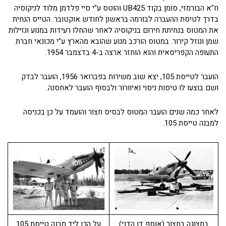
ח"א הבורמזי, סומן בקוד UB425 והוטס ע"י סיי פלדמן מלוד לניקוסיה
בדרך לטיסת ההעברה לבורמה בראשון לחודש אוקטובר. הטייס הנחית
את המטוס בנחיתת חירום בניקוסיה לאחר שהחלו רעידות במנוע ונזילות
שמן ונוזל קירור. במטוס הורכב מנוע שהובא מהארץ ע"י מכונאי חברת
התעופה הקפריסאית והוא הוחזר ארצה ב-4 בדצמבר 1954.
הועבר לטייסת 105, יצא שוב משירות בפברואר 1956, הועבר לבדק
ושם בוצעו לו טיסות ניסוי ואיוורור ולבסוף הועבר לאחסנה.
לאחר כמה שנים הועבר המטוס לבסיס חצור והועמד על כן בכניסה
למבנה טייסת 105.
בתצוגה בחצור (אוסף דן הדני)
על הכן ליד מבנה טייסת 105