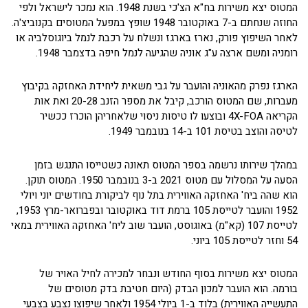
המטוס יצא משירות בח"א הצ'כי בשנת 1948. הוא נמכר לישראל ולפי
החוזה שנחתם ב-7 באוקטובר 1948 שופץ במפעל המטוסים בקנוביצ'ה.
לאחר השיפוץ פורק, נארז בארגז ונשלח על רכבת לנמל ביוגוסלביה או
רומניה ומשם ארצה ע"ג אוניה שהגיעה לנמל חיפה בדצמבר 1948.
הארגז נפרק מהאוניה והועבר על גבי משאית ליחידת האחזקה בקיבוץ
מעברות, שם המטוס הורכב, קיבל את מספר הזנב 20-28 ואת אות
הקריאה 4X-FOA ובוצעו לו טיסות ניסוי שלאחריהן הוכרז ככשיר
לטיסה והוצב בטיסת 101 ב-14 בנובמבר 1949.
במהלך שירותו נרשמה בספר המטוס תאונה כשטייסו התנגש בזמן
הסעה על המסלול עם מטוס 2021 ב-3 בנובמבר 1950. המטוס תוקן.
הוא שהה ביח' האחזקה האווירית בתל נוף לביקורת בחודשים יוני ויולי
1952 והועבר לטייסת 105 ברמת דוד באוקטובר ובפברואר-מרץ 1953,
לטייסת 107 (קא"מ) באוגוסט, הועבר שוב ליח' האחזקה האווירית במאי
54 וחזר לטייסת 105 ביוני.
המטוס יצא משירות בסוף החודש ונבחר למכירה לחיל האויר של
בורמה. הוא הועבר למכון הבדק (היום חטיבת בדק מטוסים של
התעשייה האווירית) בלוד ב-1 ביולי 1954 ולאחר שיפוצו נצבע בצבעי