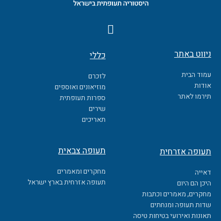
F
a
c
ניווט באתר
כללי
e
b
עמוד הבית
לזכרם
o
אודות
מוזיאונים ואוספים
o
תירמו לאתר
ספרות תעופתית
k
שירים
תאריכים
תעופה צבאית
תעופה אזרחית
מחקרים ומאמרים
דאייה
תעופה אזרחית בארץ ישראל
היכן הם היום
מחקרים, מאמרים וכתבות
שדות תעופה ומנחתים
תאונות ואירועי בטיחות טיסה