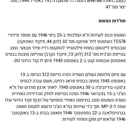
(B981687/39/C.23(c הזמנה 17 שהועברה ב19 באפריל 1944, מנת
יצור מס' 47.
תולדות המטוס
המטוס נכנס לשירות ח"א המלכותי ב-25 ביוני 1946 עם מספר סידורי
TE578 כשהוטס ליח' אחזקה מס' 33 (להק 44, פיקוד האחזקה)
שבבסיס ליינהאם במחוז ווילטשייר להתקנות רדיו וציוד מבצעי. הוצב
בטייסת הצ'כית מס' 312 (להק 13, פיקוד הקרב) שהייתה מוצבת בבסיס
מאנסטון שבמחוז קנט ב-2 באוגוסט 1945 וניתן לו קוד הזיהוי DU-
עם סיום מלחמת העולם השנייה חזרה טייסת 312 הביתה ב-13
באוגוסט 1945 ונחתה בבסיס פראג-רוזינה, משם עברה לבסיס
צ'סקה-בודיוביצ'ה ב-30 באוגוסט 1945. לאחר ארגון מחדש של ח"א
הצ'כי ב-15 בפברואר 1946 הפכה הטייסת לחלק מהדיויזיה האוירית
השניה והמטוס הוצב ברגימנט האוירי החמישי של הכנף וקוד הזיהוי שלו
שונה ל-MP-3. תוך כדי שירותו בח"א הצ'כי נרשמו למטוס תאונה
בברטיסלאבה ב-22 בספטמבר 1946 ותאונה בברנו ב-13 באוקטובר
1946 שלאחריהן תוקן והוחזר לשירות.