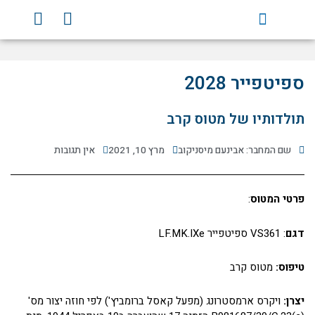
ילוג
Y
F
תוכן
o
a
u
c
t
e
u
b
ספיטפייר 2028
b
o
e
o
תולדותיו של מטוס קרב
k
שם המחבר: אבינעם מיסניקוב
מרץ 10, 2021
אין תגובות
פרטי המטוס
:
דגם
: VS361 ספיטפייר LF.MK.IXe
טיפוס:
מטוס קרב
יצרן:
ויקרס ארמסטרונג (מפעל קאסל ברומביץ') לפי חוזה יצור מס'