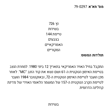
מס' חא"א
: 79-0297
נץ 726
בשירות
טייסת 144
בצבעים
האמריקאיים
המקוריים
תולדות המטוס
:
התקבל בחיל האויר האמריקאי בתאריך 12 ביוני 1980. למחרת הוצב
בטייסת האימון הטקטית ה-61 ושם נשא את קוד הזנב "MC". לאחר
מכן הועבר לטייסת האימון הטקטית ה-72, ובאוקטובר 1984 הועבר
לטייסת הקרב הטקטית ה-157 של המשמר הלאומי האוירי של מדינת
קרולינה הדרומית.
בשירות