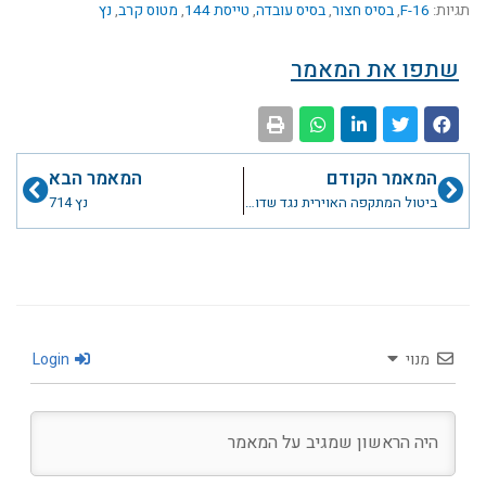
תגיות:
F-16
,
בסיס חצור
,
בסיס עובדה
,
טייסת 144
,
מטוס קרב
,
נץ
שתפו את המאמר
קודם
הבא
המאמר הקודם
המאמר הבא
ביטול המתקפה האוירית נגד שדות התעופה המצריים במבצע "קדש"
נץ 714
מנוי
Login