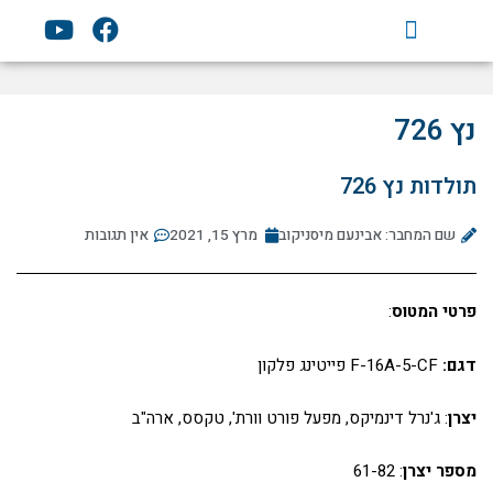
ילוג
Y
F
תוכן
o
a
u
c
t
e
u
b
נץ 726
b
o
e
o
תולדות נץ 726
k
שם המחבר: אבינעם מיסניקוב
מרץ 15, 2021
אין תגובות
פרטי המטוס
:
דגם:
F-16A-5-CF פייטינג פלקון
יצרן
: ג'נרל דינמיקס, מפעל פורט וורת', טקסס, ארה"ב
מספר יצרן
: 61-82