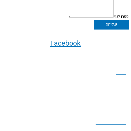
ספרו לנו!
שליחה
Facebook
ניווט באתר
עמוד הבית
אודות
תירמו לאתר
כללי
לזכרם
מוזיאונים ואוספים
ספרות תעופתית