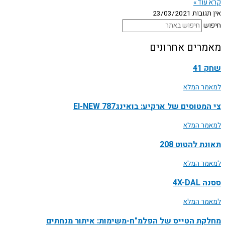
קרא עוד »
אין תגובות
23/03/2021
חיפוש
מאמרים אחרונים
שחק 41
למאמר המלא
צי המטוסים של ארקיע: בואינג787 EI-NEW
למאמר המלא
תאונת להטוט 208
למאמר המלא
ססנה 4X-DAL
למאמר המלא
מחלקת הטייס של הפלמ"ח-משימות: איתור מנחתים