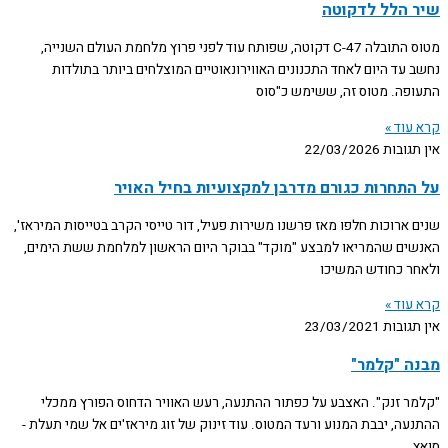
שיר הלל לדקוטה
מטוס התובלה C-47 דקוטה, שפותח עוד לפני פרוץ מלחמת העולם השנייה,
נחשב עד היום לאחד התכנונים האווירונאוטיים המוצלחים ביותר בתולדות
התעופה. מטוס זה, ששימש כ"סוס
קרא עוד »
אין תגובות
22/03/2026
על התחרות כגורם מדרבן למקצועיות בחיל האויר
שנים ארוכות חלפו מאז פרשנו משירות פעיל, דור טייסי הקרב בטייסות המיראז',
האנשים שהמריאו למבצע "מוקד" בבוקר היום הראשון למלחמת ששת הימים,
ולאחר כחודש המשיכו
קרא עוד »
אין תגובות
23/03/2021
מבנה "קלמר"
"קלמר זנק". האצבע על כפתור ההתנעה, רעש האוויר הדחוס הפורץ ממכלי
ההתנעה, יבבת המנוע ורעד המטוס. עוד זינוק של זוג מיראז'ים אל שמי תעלת ­
סואץ