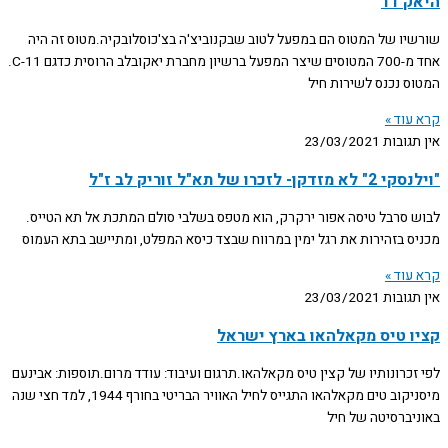
היאק 11
שורשיו של המטוס הם במפעל לטוב שבקנוביצ'ה בצ'כוסלובקיה.מטוס זה היה
אחד מ-700 המטוסים שיצר המפעל ברשיון מחברת יאקובלב הרוסית כדגם C-11.
המטוס נכנס לשירות חיל
קרא עוד »
אין תגובות
23/03/2021
"וילנסקי 2" לא מזדקן- לזכרו של תא"ל זוריק לב ז"ל
לבוש סרבל טיסה אפור ירקרק, הוא מטפס בשלבי סולם המתכת אל תא הטייס.
מכניס בזהירות את רגל ימין במרווח שבצד כיסא המפלט, ומתיישב בתא העמוס
קרא עוד »
אין תגובות
23/03/2021
קציו טיס מקאלהאו בארץ ישראל
לפי זכרונותיו של קצין טיס מקאלהאו.תרגום ועיבוד: עודד מרום.תוספות: אבינעם
מיסניקוב טים מקאלהאו התגייס לחיל האוויר הבריטי בחורף 1944, למד חצי שנה
באוניברסיטה של חיל