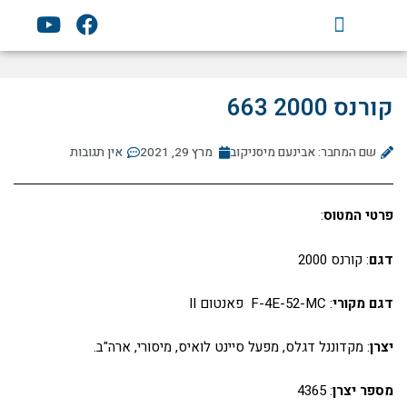
ילוג
Y
F
תוכן
o
a
u
c
t
e
u
b
קורנס 2000 663
b
o
e
o
שם המחבר: אבינעם מיסניקוב
מרץ 29, 2021
אין תגובות
k
פרטי המטוס
:
דגם
: קורנס 2000
דגם מקורי
: F-4E-52-MC פאנטום II
יצרן
: מקדוננל דגלס, מפעל סיינט לואיס, מיסורי, ארה"ב.
מספר יצרן
: 4365