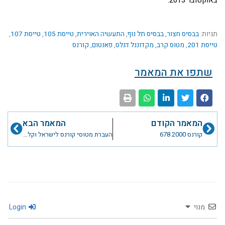
תגיות:
בבסיס חצור
,
בבסיס תל נוף
,
התעשיה האוירית
,
טייסת 105
,
טייסת 107
,
טייסת 201
,
מטוס קרב
,
מקדוננל דגלס
,
פאנטום
,
קורנס
שתפו את המאמר
קודם
הבא
המאמר הקודם
המאמר הבא
קורנס 2000 678
העברת מטוסי קורנס לישראל וקליטתם בחיל האויר במלחמת יוה"כ
מנוי
Login