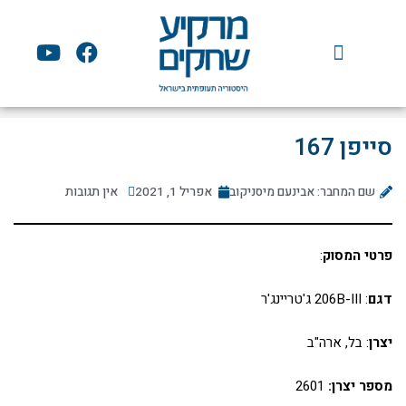
ילוג
תוכן
Y
F
o
a
u
c
t
e
u
b
סייפן 167
b
o
e
o
שם המחבר: אבינעם מיסניקוב
אפריל 1, 2021
k
אין תגובות
פרטי המסוק
:
דגם
: 206B-III ג'טריינג'ר
יצרן
: בל, ארה"ב
מספר יצרן:
2601