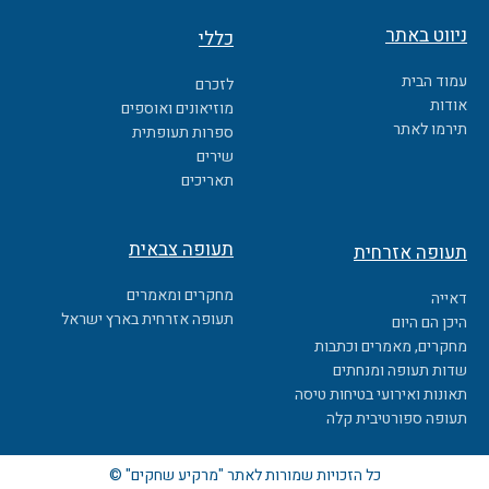
a
c
ניווט באתר
כללי
e
b
עמוד הבית
לזכרם
o
אודות
מוזיאונים ואוספים
o
תירמו לאתר
ספרות תעופתית
k
שירים
תאריכים
תעופה צבאית
תעופה אזרחית
מחקרים ומאמרים
דאייה
תעופה אזרחית בארץ ישראל
היכן הם היום
מחקרים, מאמרים וכתבות
שדות תעופה ומנחתים
תאונות ואירועי בטיחות טיסה
תעופה ספורטיבית קלה
כל הזכויות שמורות לאתר "מרקיע שחקים" ©