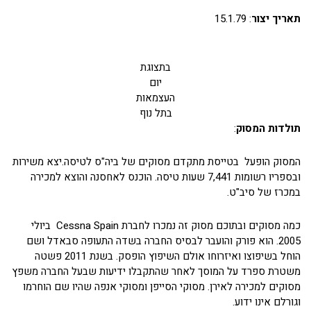
תאריך יצור
: 15.1.79
בתצוגת
יום
העצמאות
בתל נוף
תולדות המסוק
:
המסוק הופעל בטייסת מתקדם מסוקים של ביה"ס לטיסה.יצא משירות
ובספריו רשומות 7,441 שעות טיסה. הוכנס לאחסנה והוצא למכירה
במכרז של סיב"ט.
כמה מסוקים ובתוכם מסוק זה נמכרו לחברת Cessna Spain ביולי
2005. הוא פורק והועבר לבסיס החברה בשדה התעופה סבאדל ושם
הוחל בשיפוצו ואיזרוחו אולם השיפוץ הופסק. בשנת 2011 פשטה
משטרת ספרד על המוסך לאחר שהתקבלו ידיעות שבעל החברה משפץ
מסוקים למכירה לאירן. מסוקי הסייפן ומסוקי אנפה שהיו שם הוחרמו
וגורלם אינו ידוע.