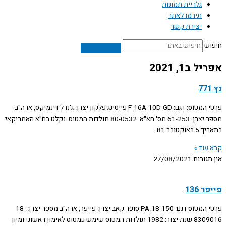
גלריית תמונות
תירמו לאתר
יצירת קשר
חיפוש
אפריל ב1, 2021
נץ 771
פרטי המטוס: דגם: F-16A-10D-GD פייטינג פלקון יצרן: ג'נרל דינמיקס, ארה"ב
מספר יצרן: 61-253 מס' חא"א: 80-0532 תולדות המטוס: נקלט בח"א האמריקאי
בתאריך 5 באוקטובר 81.
קרא עוד »
אין תגובות
27/08/2021
פייפר 136
פרטי המטוס דגם: PA.18-150 סופר קאב יצרן: פייפר, ארה"ב מספר יצרן: 18-
8309016 שנת יצור: 1982 תולדות המטוס שימש כמטוס לאימון ראשוני ומיון