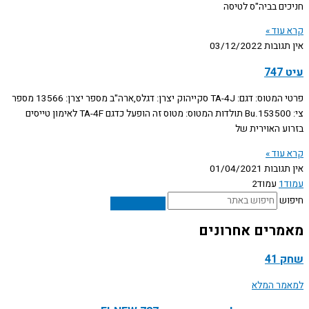
חניכים בביה"ס לטיסה
קרא עוד »
אין תגובות
03/12/2022
עיט 747
פרטי המטוס: דגם: TA-4J סקייהוק יצרן: דגלס,ארה"ב מספר יצרן: 13566 מספר
צי: Bu.153500 תולדות המטוס: מטוס זה הופעל כדגם TA-4F לאימון טייסים
בזרוע האוירית של
קרא עוד »
אין תגובות
01/04/2021
עמוד
1
עמוד
2
חיפוש
מאמרים אחרונים
שחק 41
למאמר המלא