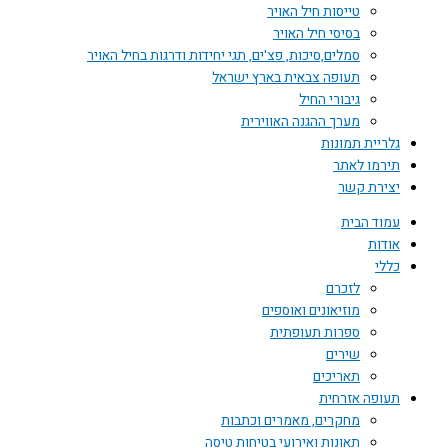
טייסות חיל האויר
בסיסי חיל האויר
סמלים,סיכות, פצ'ים, תגי יחידות ודרגות בחיל האויר
תעופה צבאית בארץ ישראל
גיבורי החיל
מערך ההגנה האווירית
גלריית תמונות
תירמו לאתר
יצירת קשר
עמוד הבית
אודות
כללי
לזכרם
מוזיאונים ואוספים
ספרות תעופתית
שירים
תאריכים
תעופה אזרחית
מחקרים, מאמרים וכתבות
תאונות ואירועי בטיחות טיסה