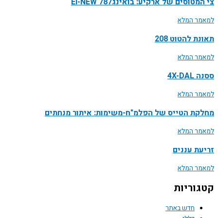
צי המטוסים של ארקיע: בואינג787 EI-NEW
למאמר המלא
תאונת להטוט 208
למאמר המלא
ססנה 4X-DAL
למאמר המלא
מחלקת הטייס של הפלמ"ח-משימות: איתור מנחתים
למאמר המלא
זריעת עננים
למאמר המלא
קטגוריות
חדש באתר