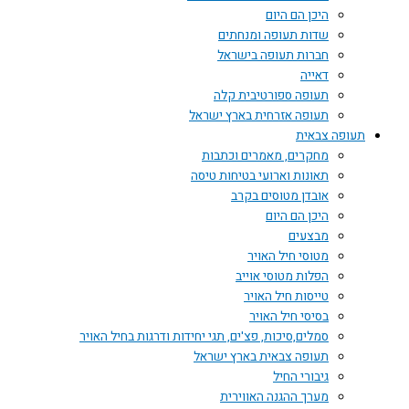
היכן הם היום
שדות תעופה ומנחתים
חברות תעופה בישראל
דאייה
תעופה ספורטיבית קלה
תעופה אזרחית בארץ ישראל
תעופה צבאית
מחקרים, מאמרים וכתבות
תאונות וארועי בטיחות טיסה
אובדן מטוסים בקרב
היכן הם היום
מבצעים
מטוסי חיל האויר
הפלות מטוסי אוייב
טייסות חיל האויר
בסיסי חיל האויר
סמלים,סיכות, פצ'ים, תגי יחידות ודרגות בחיל האויר
תעופה צבאית בארץ ישראל
גיבורי החיל
מערך ההגנה האווירית