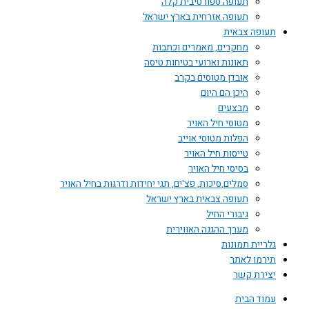
תעופה ספורטיבית קלה
תעופה אזרחית בארץ ישראל
תעופה צבאית
מחקרים, מאמרים וכתבות
תאונות וארועי בטיחות טיסה
אובדן מטוסים בקרב
היכן הם היום
מבצעים
מטוסי חיל האויר
הפלות מטוסי אוייב
טייסות חיל האויר
בסיסי חיל האויר
סמלים,סיכות, פצ'ים, תגי יחידות ודרגות בחיל האויר
תעופה צבאית בארץ ישראל
גיבורי החיל
מערך ההגנה האווירית
גלריית תמונות
תירמו לאתר
יצירת קשר
עמוד הבית