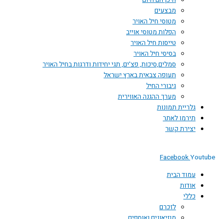
היכן הם היום
מבצעים
מטוסי חיל האויר
הפלות מטוסי אוייב
טייסות חיל האויר
בסיסי חיל האויר
סמלים,סיכות, פצ'ים, תגי יחידות ודרגות בחיל האויר
תעופה צבאית בארץ ישראל
גיבורי החיל
מערך ההגנה האווירית
גלריית תמונות
תירמו לאתר
יצירת קשר
Facebook
Youtube
עמוד הבית
אודות
כללי
לזכרם
מוזיאונים ואוספים