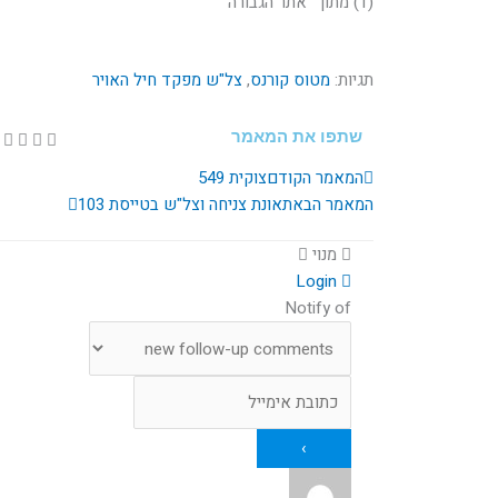
(1) מתוך "אתר הגבורה"
תגיות:
מטוס קורנס
,
צל"ש מפקד חיל האויר
שתפו את המאמר
קודם
הבא
המאמר הקודם
צוקית 549
המאמר הבא
תאונת צניחה וצל"ש בטייסת 103
מנוי
Login
Notify of