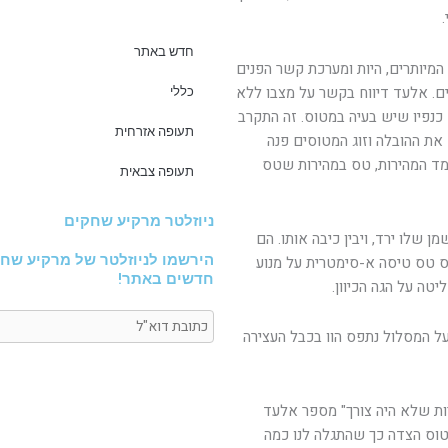
חדש באתר
את כל המטענים המיותרים, היות ומערכת קשר הפנים
ים. אלעד דיווח בקשר על מצבו ללא
כללי
 כנפיו שיש בעיה במטוס. זה התקרב
תעופה אזרחית
ת ההובלה וזוג המטוסים פנה
מד המהירות, טס במהירות שטס
תעופה צבאית
ניוזלטר מרקיע שחקים
 שלו ירד, ויבין כיבה אותו. הם
הירשמו לניוזלטר של מרקיע שחק
וס טס טיסה א-סימטרית על מנוע
חדשים באתר!
טה על הגה הכיוון.
על המסלול נתפס הוו בכבל העצירה
רות שלא היה צורך" מספר אלעד
וס הצדה כך שהתגלה לנו כמה