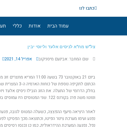
ילוג
כתבו לנו
תוכן
עמוד הבית
אודות
כללי
תעו
צל"ש מח"א לניסים אלעד וליוסי יבין
שם המחבר: אבינעם מיסניקוב
אפריל 14, 2021
ביום 21 באוקטובר 73 בשעה 11:00 
הכתום לתקיפה נוספת של
ונווטו משה פרג בקורנס 122. שני המטוסים היו עמוסים בפצצות.
לאחר היציאה מיעף ההפצצה, כשעלה המטוס לגובה, פגעה 
נפגע ועימו מערכת צינור הפיטו, וכתוצאה מכך הפסיקו לפע
נפל, נפגעה המערכת ההידראולית, כמו כן נכנסו רסיסים מה