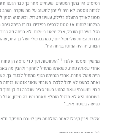
רסיסים היו בתוך המנועים. שעתיים אחר כך כבר הגענו חז
לגיחה נוספת. לא היה לי זמן לחשוב על מה שקרה. הערב כבר
טסנו לאורך התעלה בלילה, עשינו פטרול, וכשהגיע הזמן ל
הצלחנו לנחות אז טסנו לבסיס רפידים. גם זו הייתה גיחה 
מזל בעירבון מוגבל, אבל יצאנו בשלום. לא הייתה פה גבור
עבודת הצוות שלי ושל יוסי, כמו גם שלי ושל בן הזוג, שה
הצוות, זה היה המוטו בגיחה הזו".
1
ממשיך ומספר אלעד
"התחושות תוך כדי טיסה הן פחות 
אחרי שאתה נוחת, כשאתה מתחיל לתחקר ולהבין מה באמת
היית פועל אחרת. אחרי הנחיתה הגוף מתחיל לבגוד בך. כש
ואתה כמעט לא יכול ללכת. חשבתי שאני אנטוש בגיחה הז
כבוי, וחשבתי שאת המנוע השני סביר שנכבה גם כן ותוך 
בשטחנו היא לא תרגיל מומלץ מאחר ויש בה סיכון, אבל 
נטישה בשטח אויב."
אלעד ויבין קיבלו לאחר המלחמה ציון לשבח ממפקד ח"א 