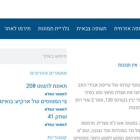
פה אזרחית
תעופה צבאית
גלריית תמונות
תירמו לאתר
חיפוש
אין תגובות
מאמרים אחרונים
המריא מחצרים זוג מטוסי קורנס של טייסת אבירי הזנב
תאונת להטוט 208
 כוחות הארמיה ה-3 המצרית שחצו את תעלת סואץ וחנו בסיני
למאמר המלא
בחלק הדרומי של התעלה. את הזוג הובילו ניסים אלעד ויוסי יבין בקורנס 130, ומס' 2 עוזי רוזן
צי המטוסים של ארקיע: בואינג787 EI-NEW
למאמר המלא
שחק 41
במטוס אש נ"מ מצרית. חרטומו
למאמר המלא
ול מד המהירות ומד הגובה, המכ"מ
קטגוריות
חרטום הפגוע למנוע הימני, והפסיקו