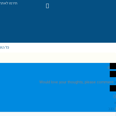
F
תירמו לאתר
a
c
e
b
o
o
k
כל הזכ
0
Would love your thoughts, please comment.
x
)
(
x
|
הגב