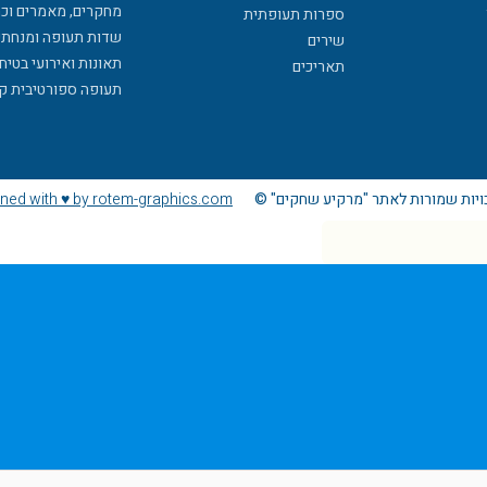
מחקרים, מאמרים וכ
ספרות תעופתית
שדות תעופה ומנחתי
שירים
תאונות ואירועי בטיח
תאריכים
תעופה ספורטיבית ק
ויות שמורות לאתר "מרקיע שחקים" ©
ned with ♥ by rotem-graphics.com