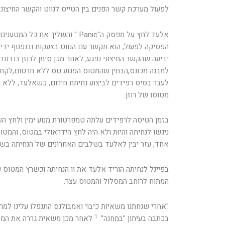
לפעול מערכת קשר הפנים בין הטייס לנווט והקשר החיצוני.
אלעד לחץ על מפסק ה"Panic " והשליך 
הפסיקה לפעול, הוא תקשר עם הנווט בצעקות ובנפנוף ידי
ידיעה שהקשר החיצוני נפגע, לאחר מכן סימן לרוזן בנדנוד
למבנה מכונס,הבחין שהמטוס הפגוע טס ללא חרטום,לקח א
לעבר בסיס רפידים לביצוע נחיתת חירום, כשאלעד, ללא 
מטוסו של רוזן.
בזמן הטיסה לרפידים עלתה טמפרטורת מנוע ימין ולחץ השמן
ניגשו לנחיתה והיות ולא היה לחץ הידראולי במטוס, והמט
אחד, עזר יבין לאלעד בשלבים האחרונים של הנחיתה בשלי
בפיינל לנחיתה הוריד אלעד את וו הנחיתה וכשרץ המטוס 
המתוח לרוחב המסלול והמטוס עצר.
"אחרי שנחתנו משאיות כיבוי ואמבולנס התנפלו עלינו למ
1
בכתבה בעיתון "במחנה".
לאחר מכן משאית גררה את המט