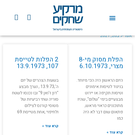
ילוג
תוכן
Y
F
o
a
u
c
t
e
אפריל ב20, 2021
u
b
b
o
e
o
הפלת מסוק מי-8
2 הפלות לטייסת
k
מצרי, 6.10.1973
107, 13.9.1973
היום הראשון היה הכי מיוחד.
בשעות הצהרים של יום
בניגוד לטיסות אימונים
ה',13.9.73 , נערך מבצע
וטיסות תקיפה או יירוט
"דון ז'ואן 9" ובו נכנסו לשטח
מבצעיים בימי "שלום", שהיו
סוריה שתי רביעיות של
מתוכננים כראוי מראש,
מטוסי קורנס לצילום
פתאום שום דבר לא היה
ולחיפוי ,אחת מטייסת 69
כמו
קרא עוד »
קרא עוד »