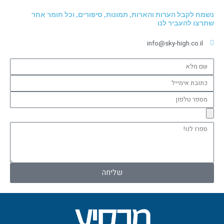
נשמח לקבל הערות והארות, תמונות, סיפורים, וכל חומר אחר
שתרצו להעביר לנו
info@sky-high.co.il
שם
מלא
כתובת
אימייל
מספר
טלפון
ספרו
לנו!
שליחה