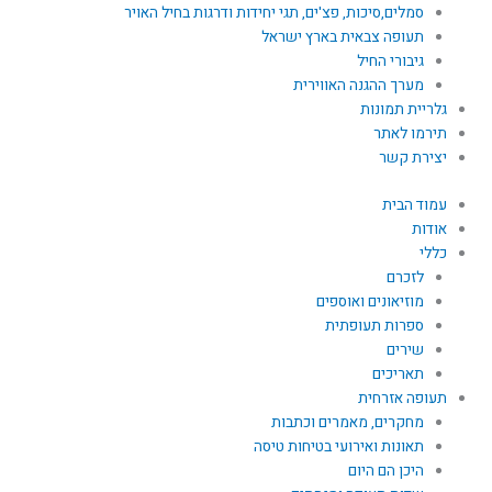
סמלים,סיכות, פצ'ים, תגי יחידות ודרגות בחיל האויר
תעופה צבאית בארץ ישראל
גיבורי החיל
מערך ההגנה האווירית
גלריית תמונות
תירמו לאתר
יצירת קשר
עמוד הבית
אודות
כללי
לזכרם
מוזיאונים ואוספים
ספרות תעופתית
שירים
תאריכים
תעופה אזרחית
מחקרים, מאמרים וכתבות
תאונות ואירועי בטיחות טיסה
היכן הם היום