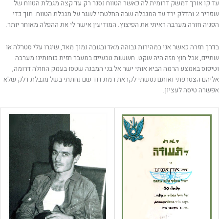
עד קו אורך דמשק דרומית לה כאשר הטווח נסגר רק עד קצה מגבלת הטווח של
שפריר 2 והדלק ירד עד המגבלה שבה החלטתי לשגר על מגבלת הטווח. תוך כדי
הפניה חזרה מערבה ראיתי את הפיצוץ. המודיעין אישר לי את ההפלה מאוחר יותר.
בדרך חזרה כאשר אני במהירות גבוהה מאד ובגובה נמוך מאד, שיגרו עלי סטרלה או
שתיים, אבל חוץ מזה היה שקט. חששות טבעיים במעבר חזית כוחותינו מערבה
וטיפוס באמצע הרמה הביא אותי ישר אל בני המבנה שטסו בעמק החולה דרומה,
אליהם הצטרפתי ואותם נטשתי לקראת רמת דוד שם נחתתי בשל מגבלת דלק שלא
אפשרה טיסה לעציון.