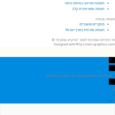
תאונות ואירועי בטיחות טיסה
תעופה ספורטיבית קלה
תעופה צבאית
מחקרים ומאמרים
תעופה אזרחית בארץ ישראל
כל הזכויות שמורות לאתר "מרקיע שחקים" ©
Designed with ♥ by rotem-graphics.com
0
Would love your thoughts, please comment.
x
)
(
x
|
הגב