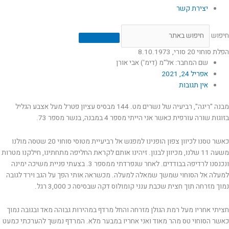
יצירת קשר
חיפוש
הפלת סוחוי 20 סורי, 8.10.1973
שם המחבר: אל"מ (דימ') אבי אורן
אפריל 24, 2021
אין תגובות
מבנה "ריגה", רביעיה של נשרים מט. 144 מבסיס עציון פטרל מעל אצבע הגליל
בזוגות שורה עורפית כאשר אני הייתי מספר 4 במבנה, בנשר מספר 73.
כאשר טסנו לכיוון צפון הופנינו למפגש אל רביעיית מטוסי סוחוי 20 שטסה מולנו
משעה 11 שלנו, מכיוון לבנון. זיהינו אותם לקראת החליפה מתחתינו, חילקנו מטרות
ונכנסנו לרדיפה בבודדים. לאחר שנפרדתי ממספר 3. בצעתי פניית משיכה ימינה
למעלה אל הסוחוי שמשך שמאלה למעלה. מכשראה אותי הפך על הגב וירד לגובה
נמוך מזרחה תוך חצית שכבת ענני קומולוס דקה שבסיסה כ 3,000 רגל.
חציתי אחריו מעל רמת הגולן מזרחה והחל מרדף במהירות גבוהה מאד ובגובה נמוך
כאשר הסוחוי טס מהר מאוד ואני אחריו במבער מלא. המרדף נמשך להערכתי כמעט