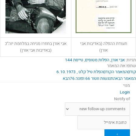
תעודת ההפלה (באדיבות אבי
אבי אורן בחוזרו מגיחה במלחמת יוה"כ
אורן)
(באדיבות אבי אורן)
תגיות:
אבי אורן
,
הפלות מטוסים
,
טייסת 144
שתפו את המאמר
קודם
המאמר הקודם
הפלת טיל קלט , 6.10.1973
המאמר הבא
התנגשות ווטור 66 ופוגה 76
הבא
מנוי
Login
Notify of