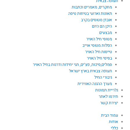
תעופה צבאית
מחקרים, מאמרים וכתבות
תאונות וארועי בטיחות טיסה
אובדן מטוסים בקרב
היכן הם היום
מבצעים
מטוסי חיל האויר
הפלות מטוסי אוייב
טייסות חיל האויר
בסיסי חיל האויר
סמלים,סיכות, פצ'ים, תגי יחידות ודרגות בחיל האויר
תעופה צבאית בארץ ישראל
גיבורי החיל
מערך ההגנה האווירית
גלריית תמונות
תירמו לאתר
יצירת קשר
עמוד הבית
אודות
כללי