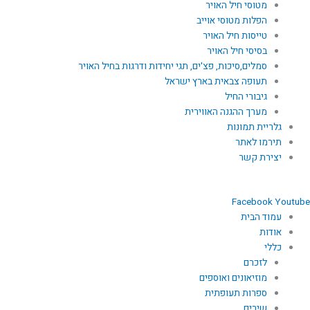
מטוסי חיל האויר
הפלות מטוסי אוייב
טייסות חיל האויר
בסיסי חיל האויר
סמלים,סיכות, פצ'ים, תגי יחידות ודרגות בחיל האויר
תעופה צבאית בארץ ישראל
גיבורי החיל
מערך ההגנה האווירית
גלריית תמונות
תירמו לאתר
יצירת קשר
Facebook
Youtube
עמוד הבית
אודות
כללי
לזכרם
מוזיאונים ואוספים
ספרות תעופתית
שירים