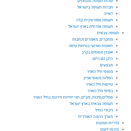
שדות תעופה ומנחתים
חברות תעופה בישראל
דאייה
תעופה ספורטיבית קלה
תעופה אזרחית בארץ ישראל
תעופה צבאית
מחקרים, מאמרים וכתבות
תאונות וארועי בטיחות טיסה
אובדן מטוסים בקרב
היכן הם היום
מבצעים
מטוסי חיל האויר
הפלות מטוסי אוייב
טייסות חיל האויר
בסיסי חיל האויר
סמלים,סיכות, פצ'ים, תגי יחידות ודרגות בחיל האויר
תעופה צבאית בארץ ישראל
גיבורי החיל
מערך ההגנה האווירית
גלריית תמונות
תירמו לאתר