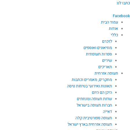
ילוג
כתבו לנו
תוכן
Facebook
עמוד הבית
אודות
כללי
לזכרם
מוזיאונים ואוספים
ספרות תעופתית
שירים
תאריכים
תעופה אזרחית
מחקרים, מאמרים וכתבות
תאונות ואירועי בטיחות טיסה
היכן הם היום
שדות תעופה ומנחתים
חברות תעופה בישראל
דאייה
תעופה ספורטיבית קלה
תעופה אזרחית בארץ ישראל