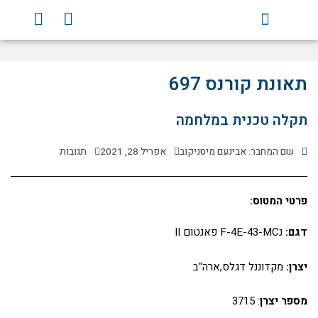
ילוג
Y
F
תוכן
o
a
u
c
t
e
u
b
תאונת קורנס 697
b
o
e
o
תקלה טכנית במלחמה
k
שם המחבר: אבינעם מיסניקוב
אפריל 28, 2021
תגובות
פרטי המטוס:
דגם:
נF-4E-43-MC פאנטום II
יצרן:
מקדוננל דגלס,ארה"ב
מספר יצרן
: 3715