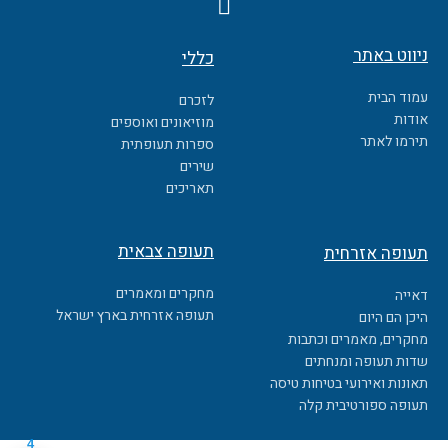
a
c
ניווט באתר
כללי
e
b
עמוד הבית
לזכרם
o
אודות
מוזיאונים ואוספים
o
תירמו לאתר
ספרות תעופתית
k
שירים
תאריכים
תעופה צבאית
תעופה אזרחית
מחקרים ומאמרים
דאייה
תעופה אזרחית בארץ ישראל
היכן הם היום
מחקרים, מאמרים וכתבות
שדות תעופה ומנחתים
תאונות ואירועי בטיחות טיסה
תעופה ספורטיבית קלה
4