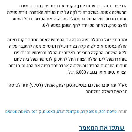
הרביעיה טסה דרך שטח ירדן, עקפה את רבת עמון מדרום מזרח
והמשיכה צפונה. בשלב זה נדלקה על לוח מנורות האזהרה נורית נפילת
מתח בגנרטור של המנוע השמאלי. זמר הזיז את המצערת של המנוע
למצב סרק, ולאחר מכן ירד לחץ השמן במנוע ל-0.
זמר הודיע על התקלה ופנה חזרה עם החימוש.לאחר מספר דקות טיסה
החלה במטוס אוסילציה קלה בציר העילרוד.הטייס ניסה להתגבר עליה
וללא הצלחה. התקלה החריפה באיזור ים המלח והחימוש והבידונים
שוחררו מעל לים המלח.הצוות החל להתכונן לנטישה.מעל בית לחם
תנודות החרטום החריפו והשליטה אבדה.זמר הפנה את המטוס מזרחה
והצוות נטש אותו בגובה 6,000 רגל.
סא"ל זמר שבר את גבו בנטישה.סגן יצחק אמיתי (ז'טלני) חזר לטיסה
מבצעית פעילה במלחמה.
תגיות:
טייסת 201
,
מטוס קרב
,
מקדוננל דגלס
,
פאנטום
,
קורנס
,
תאונות מטוסים
שתפו את המאמר