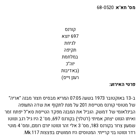
מס' חא"א
: 68-0520
קורנס
697 יוצא
לגיחת
תקיפה
במלחמת
יוה"כ
(באדיבות
רענן וייס)
פרטי האירוע:
ב-13 באוקטובר 1973 בשעה 07:05 המריא מבסיס חצור מבנה "אריה"
של מטוסי קורנס מטייסת 201 על מנת לתקוף את שדה התעופה
הבינלאומי של דמשק. הוביל את המבנה מפקד הטייסת סא"ל יפתח זמר
ואיתו הנווט יצחק אמיתי (ז'טלני) בקורנס 697, מס' 2 היו גיל רגב ונווטו
שמעון צרור בקורנס 183, מס' 3 אלי זהר ונווטו יורם רומם, ומס' 4 מוטי
רדר ונווטו בני קרייתי. המטוסים היו חמושים בפצצות Mk.117.