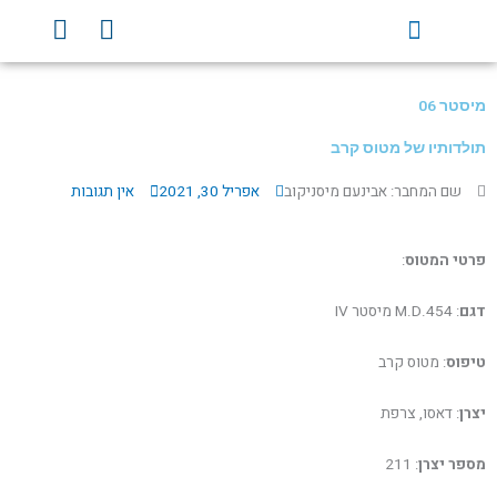
ילוג
Y
F
תוכן
o
a
u
c
t
e
מיסטר 06
u
b
b
o
תולדותיו של מטוס קרב
e
o
שם המחבר: אבינעם מיסניקוב
אפריל 30, 2021
אין תגובות
k
פרטי המטוס
:
דגם
: M.D.454 מיסטר IV
טיפוס
: מטוס קרב
יצרן
: דאסו, צרפת
מספר יצרן
: 211