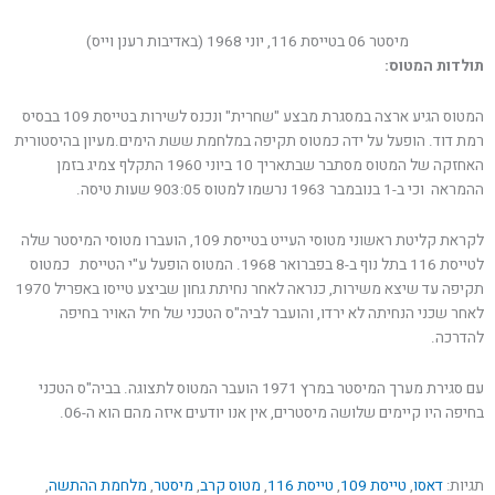
מיסטר 06 בטייסת 116, יוני 1968 (באדיבות רענן וייס)
תולדות המטוס:
המטוס הגיע ארצה במסגרת מבצע "שחרית" ונכנס לשירות בטייסת 109 בבסיס
רמת דוד. הופעל על ידה כמטוס תקיפה במלחמת ששת הימים.מעיון בהיסטורית
האחזקה של המטוס מסתבר שבתאריך 10 ביוני 1960 התקלף צמיג בזמן
ההמראה וכי ב-1 בנובמבר 1963 נרשמו למטוס 903:05 שעות טיסה.
לקראת קליטת ראשוני מטוסי העייט בטייסת 109, הועברו מטוסי המיסטר שלה
לטייסת 116 בתל נוף ב-8 בפברואר 1968. המטוס הופעל ע"י הטייסת כמטוס
תקיפה עד שיצא משירות, כנראה לאחר נחיתת גחון שביצע טייסו באפריל 1970
לאחר שכני הנחיתה לא ירדו, והועבר לביה"ס הטכני של חיל האויר בחיפה
להדרכה.
עם סגירת מערך המיסטר במרץ 1971 הועבר המטוס לתצוגה. בביה"ס הטכני
בחיפה היו קיימים שלושה מיסטרים, אין אנו יודעים איזה מהם הוא ה-06.
תגיות:
דאסו
,
טייסת 109
,
טייסת 116
,
מטוס קרב
,
מיסטר
,
מלחמת ההתשה
,