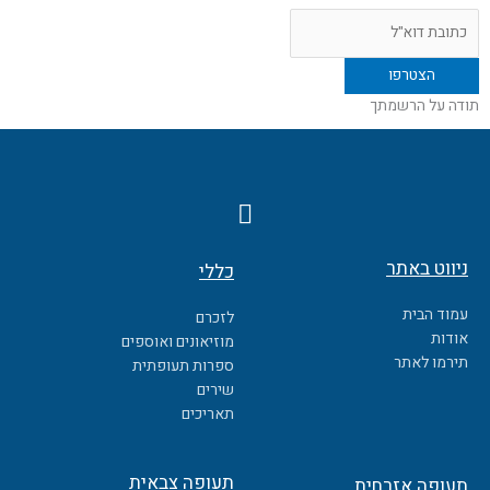
תודה על הרשמתך
F
a
c
ניווט באתר
כללי
e
b
עמוד הבית
לזכרם
o
אודות
מוזיאונים ואוספים
o
תירמו לאתר
ספרות תעופתית
k
שירים
תאריכים
תעופה צבאית
תעופה אזרחית