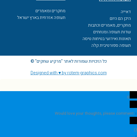
מחקרים ומאמרים
דאייה
תעופה אזרחית בארץ ישראל
היכן הם היום
מחקרים, מאמרים וכתבות
שדות תעופה ומנחתים
תאונות ואירועי בטיחות טיסה
תעופה ספורטיבית קלה
כל הזכויות שמורות לאתר "מרקיע שחקים" ©
Designed with ♥ by rotem-graphics.com
0
Would love your thoughts, please comment.
x
)
(
x