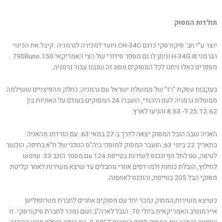
תולדות המסוק
:
יוצר ע"י חב' סיקורסקי כדגם CH-34C ויועד למכירה לגרמניה. קיבל את הכינוי
הגרמני H-34G.III וניתן לו גם מספר סידורי של הצי האמריקאי 790Buno.150 .
מספרים כאלו ניתנו לכל המסוקים מסוג זה שנבנו עבור גרמניה.
בעקבות עסקת "רז" של ממשלת ישראל עם גרמניה, כחלק מהפיצויים ששילמה
ממשלת גרמניה לעם היהודי, הועברו 24 המסוקים בעודם על האוניות בין
25.12.62 ל- 8.63 והגיעו לארץ.
האניה שבה הובל המסוק יצאה לדרך ב-27 במאי 63. עם הורדתו מהאניה
בתאריך 22 ביוני 63, הועבר המסוק למוסכי ביה"ס הטכני של ח"א בחיפה, הוכשר
לטיסה, טס לתל נוף ונכנס לשירות בטייסת 124 עם מספר הזנב 33. שימש
לחילוץ, הובלת כוחות ולמרדפים אחרי מחבלים עד שיצא משירות לאחר קליטת
מסוקי הבל 205 בטייסת, והוכנס לאחסנה.
כשיצא משירות,המסוק נמכר יחד עם מסוקים אחרים לחברת מטרופוליטן
איירמוטיב האמריקאית ביולי 70. הובל לארה"ב ושם נמכר לחברת סיקורסקי. זו