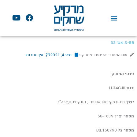
ילוג
תוכן
Y
F
o
a
u
c
t
e
u
b
S-58 מס' 33
b
o
שם המחבר: אבינעם מיסניקוב
מאי 4, 2021
אין תגובות
e
o
k
פרטי המסוק
:
דגם
: H-34G-III
יצרן
: סיקורסקי,סטראטפורד, קונקטיקט,ארה"ב
מספר יצרן
: 58-1639
מספר צי
: Bu.150790