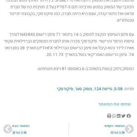
שיפצה והסבה את המסוק לדגם האזרחי S-58ET. בין היתר הוחלף מנוע הבוכנה
הכוכבי של המסוק במנוע טורבינה דגם 3-PT6T בעל 2 חטיבות כח של חברת
פראט אנד וויטני קנדה, שגם היא היתה חברה, כמו סיקורסקי, בקבוצת יונייטד
טכנולוג'יס.
עם סיום השיפוץ הוקצה למסוק ב-14 בינואר 71 סימן רישום N4384S לצורך
טיסות הניסוי והרישוי. סיקורסקי מכרה אותו לחברת המסוקים הברזילאית טקסי
אאירו לידר והוא קיבל את סימן הרישום הברזילאי PT-HFX בתאריך 28 בפברואר
74. סימן הרישום האמריקאי בוטל בתאריך 20.11.73.
המסוק ניזוק קשות בתאונה ב-6 באוגוסט 81 ויצא משימוש.
תגיות:
S-58
,
טייסת 124
,
מסוק סער
,
סיקורסקי
שתפו את המאמר
קודם
הבא
המאמר הקודם
המאמר הבא
S-58 מס' 35
S-58 מס' 28