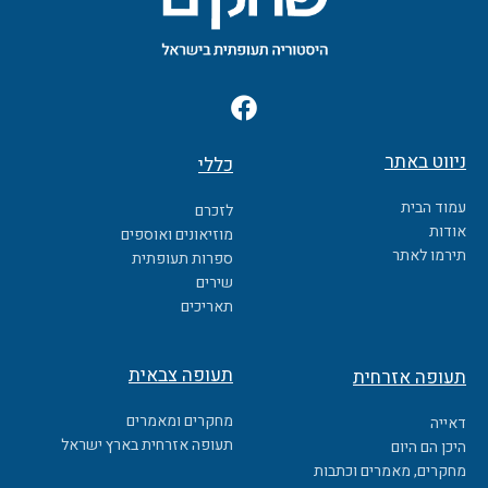
F
a
c
ניווט באתר
כללי
e
b
עמוד הבית
לזכרם
o
אודות
מוזיאונים ואוספים
o
תירמו לאתר
ספרות תעופתית
k
שירים
תאריכים
תעופה צבאית
תעופה אזרחית
מחקרים ומאמרים
דאייה
תעופה אזרחית בארץ ישראל
היכן הם היום
מחקרים, מאמרים וכתבות