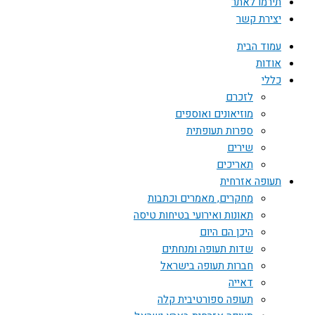
תירמו לאתר
יצירת קשר
עמוד הבית
אודות
כללי
לזכרם
מוזיאונים ואוספים
ספרות תעופתית
שירים
תאריכים
תעופה אזרחית
מחקרים, מאמרים וכתבות
תאונות ואירועי בטיחות טיסה
היכן הם היום
שדות תעופה ומנחתים
חברות תעופה בישראל
דאייה
תעופה ספורטיבית קלה