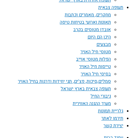
תעופה אזרחית בארץ ישראל
תעופה צבאית
מחקרים, מאמרים וכתבות
תאונות וארועי בטיחות טיסה
אובדן מטוסים בקרב
היכן הם היום
מבצעים
מטוסי חיל האויר
הפלות מטוסי אוייב
טייסות חיל האויר
בסיסי חיל האויר
סמלים,סיכות, פצ'ים, תגי יחידות ודרגות בחיל האויר
תעופה צבאית בארץ ישראל
גיבורי החיל
מערך ההגנה האווירית
גלריית תמונות
תירמו לאתר
יצירת קשר
עמוד הבית