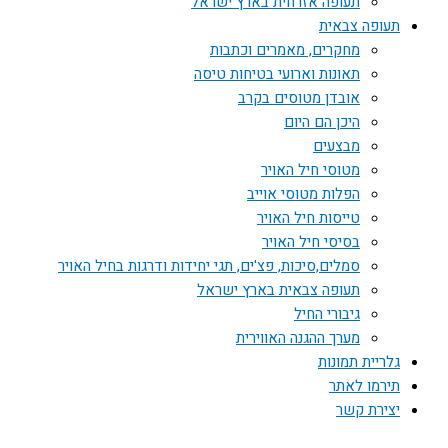
תעופה אזרחית בארץ ישראל
תעופה צבאית
מחקרים, מאמרים וכתבות
תאונות וארועי בטיחות טיסה
אובדן מטוסים בקרב
היכן הם היום
מבצעים
מטוסי חיל האויר
הפלות מטוסי אוייב
טייסות חיל האויר
בסיסי חיל האויר
סמלים,סיכות, פצ'ים, תגי יחידות ודרגות בחיל האויר
תעופה צבאית בארץ ישראל
גיבורי החיל
מערך ההגנה האווירית
גלריית תמונות
תירמו לאתר
יצירת קשר