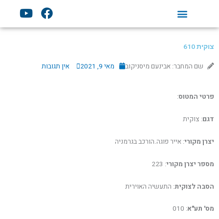
ילוג
Y
F
תוכן
o
a
u
c
t
e
צוקית 610
u
b
b
o
שם המחבר: אבינעם מיסניקוב
מאי 9, 2021
אין תגובות
e
o
k
פרטי המטוס
:
דגם
: צוקית
יצרן מקורי
: אייר פוגה.הורכב בגרמניה
מספר יצרן מקורי
: 223
הסבה לצוקית
: התעשיה האוירית
מס' תע"א
: 010