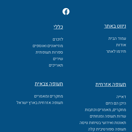
F
a
c
ניווט באתר
כללי
e
b
עמוד הבית
לזכרם
o
אודות
מוזיאונים ואוספים
o
תירמו לאתר
ספרות תעופתית
k
שירים
תאריכים
תעופה צבאית
תעופה אזרחית
מחקרים ומאמרים
דאייה
תעופה אזרחית בארץ ישראל
היכן הם היום
מחקרים, מאמרים וכתבות
שדות תעופה ומנחתים
תאונות ואירועי בטיחות טיסה
תעופה ספורטיבית קלה