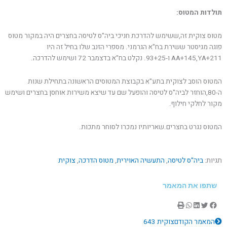
תולדות המטוס:
מטוס צוקית זה,ששימש להדרכת חניכי ביה"ס לטיסה בחצרים היה במקור מטוס
פוגה מגיסטר ששירת בח"א הגרמני. מספרי הזנב שלו בחיל זה היו
AA+145,YA+211 ו-93+25. נקלט בח"א בדצמבר 72 ושימש להדרכה.
המטוס הוסב לצוקית בתע"א בקבוצת המטוסים הראשונה בתחילת שנות
ה-80,הוחזר לביה"ס לטיסה והופעל שם עד שיצא משירות אוחסן בחצרים ושימש
מקור לחלקי חילוף.
המטוס נגרט בחצרים.שאריותיו נמכרו לסוחר מתכות.
תגיות:
ביה"ס לטיסה
,
התעשיה האוירית
,
מטוס הדרכה
,
צוקית
שתפו את המאמר
קודם
הבא
המאמר הקודם
צוקית 643