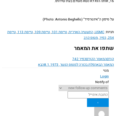
ה"אינטרפיד" (Photo: Antonio Beghello)
ת:
USMC
,
התעשיה האוירית
,
טייסת 101
,
טייסת 109
,
טייסת 113
,
טייסת
,
כפיר
,
מטוס קרב
ו את המאמר
המאמר הקודם
כפיר 742
ר הבא
הפלת בכורה למטוס הנשר, 8.1.1973
הבא
נוי
Logi
Notify o