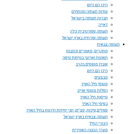
היכן הם היום
שדות תעופה ומנחתים
חברות תעופה בישראל
דאייה
תעופה ספורטיבית קלה
תעופה אזרחית בארץ ישראל
תעופה צבאית
מחקרים, מאמרים וכתבות
תאונות וארועי בטיחות טיסה
אובדן מטוסים בקרב
היכן הם היום
מבצעים
מטוסי חיל האויר
הפלות מטוסי אוייב
טייסות חיל האויר
בסיסי חיל האויר
סמלים,סיכות, פצ'ים, תגי יחידות ודרגות בחיל האויר
תעופה צבאית בארץ ישראל
גיבורי החיל
מערך ההגנה האווירית