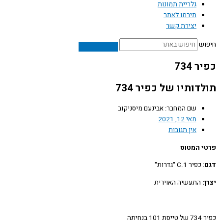
גלריית תמונות
תירמו לאתר
יצירת קשר
ש
 734
דותיו של כפיר 734
שם המחבר: אבינעם מיסניקוב
מאי 12, 2021
אין תגובות
 המטוס
: כפיר C.1 "גדרות"
התעשיה האוירית
חיתה