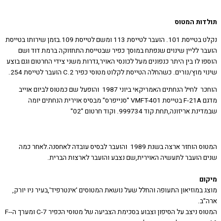
ות המטוס
נקלט בטייסת 101. הועבר לטייסת 113 ומשם לטייסת 109.בזמן שירותו בטייסת
ר לליין שינוים שנפתח במוסך כפיר שבטייסת התחזוקה ברמת דוד ושם
 לו בין היתר כנפונים מעל לכונסי האויר,גדרות משני צידי החרטום וגם בוצע
מוץ/נורים. כשהחלה הטייסת לקלוט מטוסי כפיר C.2 הועבר לטייסת 254.
הוחכר לחיל הנחתים האמריקאי ביוני 1987 והופעל שם כמטוס לביום אוייב
מדגם F-21A בטייסת VMFT-401 "סנייפרס" מבסיס אוירית הנחתים יומה
אריזונה,תחת קוד 999734. וקוד חרטום "02"
המטוס הוחזר ארצה בשנת 1989 והועבר לבסיס עובדה לאחסנה.לאחר כמה
 הועבר לתעשיה האוירית,שם נצבע והועבר לארצות הברית.
ם
במוזיאון התעופה והחלל שעל נושאת המטוסים 'אינטרפיד',בעיר ניו יורק,
ב.
המטוס ניצב על הסיפון וצבוע בסכימת הצביעה של מטוסי הכפיר C-7 ומערך ה-F-