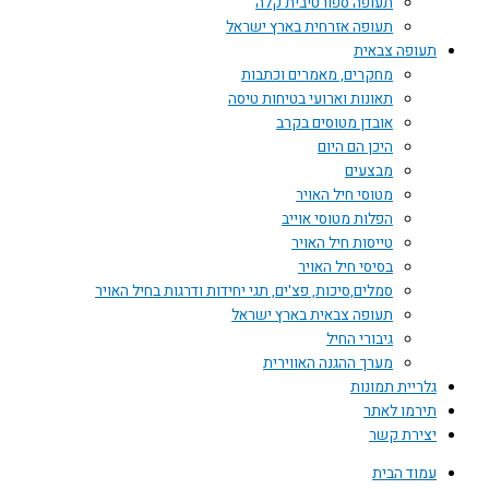
תעופה ספורטיבית קלה
תעופה אזרחית בארץ ישראל
תעופה צבאית
מחקרים, מאמרים וכתבות
תאונות וארועי בטיחות טיסה
אובדן מטוסים בקרב
היכן הם היום
מבצעים
מטוסי חיל האויר
הפלות מטוסי אוייב
טייסות חיל האויר
בסיסי חיל האויר
סמלים,סיכות, פצ'ים, תגי יחידות ודרגות בחיל האויר
תעופה צבאית בארץ ישראל
גיבורי החיל
מערך ההגנה האווירית
גלריית תמונות
תירמו לאתר
יצירת קשר
עמוד הבית