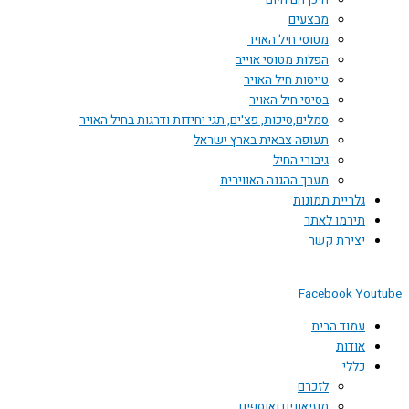
היכן הם היום
מבצעים
מטוסי חיל האויר
הפלות מטוסי אוייב
טייסות חיל האויר
בסיסי חיל האויר
סמלים,סיכות, פצ'ים, תגי יחידות ודרגות בחיל האויר
תעופה צבאית בארץ ישראל
גיבורי החיל
מערך ההגנה האווירית
גלריית תמונות
תירמו לאתר
יצירת קשר
Facebook
You
עמוד הבית
אודות
כללי
לזכרם
מוזיאונים ואוספים