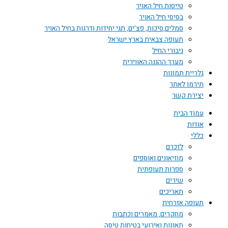
טייסות חיל האויר
בסיסי חיל האויר
סמלים,סיכות, פצ'ים, תגי יחידות ודרגות בחיל האויר
תעופה צבאית בארץ ישראל
גיבורי החיל
מערך ההגנה האווירית
גלריית תמונות
תירמו לאתר
יצירת קשר
עמוד הבית
אודות
כללי
לזכרם
מוזיאונים ואוספים
ספרות תעופתית
שירים
תאריכים
תעופה אזרחית
מחקרים, מאמרים וכתבות
תאונות ואירועי בטיחות טיסה