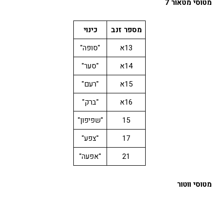
מטוסי מטאור 7
מספר זנב
כינוי
13א
"סופה"
14א
"סער"
15א
"רעם"
16א
"ברק"
15
"שפיפון"
17
"צפע"
21
"אפעה"
מטוסי ווטור