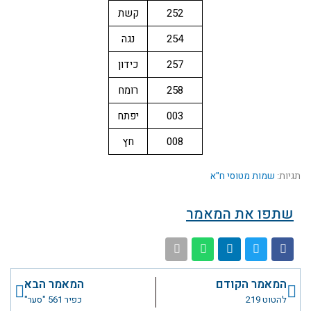
252
קשת
254
נגה
257
כידון
258
רומח
003
יפתח
008
חץ
תגיות:
שמות מטוסי ח"א
שתפו את המאמר
קודם
הבא
המאמר הקודם
המאמר הבא
להטוט 219
כפיר 561 "סער"