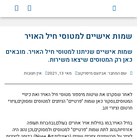
ילוג
Y
F
תוכן
o
a
u
c
t
e
u
b
שמות אישיים למטוסי חיל האויר
b
o
e
o
שמות אישיים שניתנו למטוסי חיל האויר. מובאים
k
כאן רק המטוסים שיצאו משירות.
שם המחבר: אבינעם מיסניקוב
מאי 13, 2021
אין תגובות
לאחר שסקרנו את שיטות מיספור מטוסי חיל האויר ואת כינויי
המטוסים,נסקור כאן שמות "פרטיים" הניתנים למטוסים ומסוקים,ציורי
חרטום וציורי זנב.
בחיל האויר,כמו בחילות אויר אחרים בעולם,ובחברות תעופה
אזרחיות,נהוג לתת שמות "פרטיים" למטוסים ולמסוקים,וכן נהוג היה
לצייר על חרטומיהם ציורים שונים (באנגלית:Nose Art) בדומה ליצירות