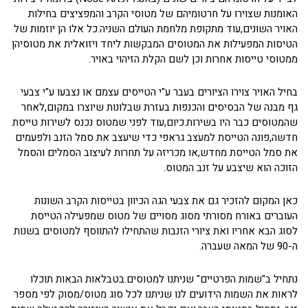
האומנות שצוירו על חרטומיהם של מטוסי הקרב והמפציצים בחילות
האויר השונים,עוד מתקופת מלחמת העולם השניה.כל אלו הן יוזמות של
הטיסות המפעילות את המטוסים המבקשות ליחד ויזואלית את מטוסיהן
ממטוסי טייסות אחרות וכן לשם הקלת הזיהוי באויר.
בחיל האויר צוירו הציורים בעבר ע"י הטייסים עצמם או נצבעו ע"י צבעי
גף מבנה של הבסיסים והכנפות בעזרת שבלונות שיוצרו במקום,לאחר
שהמטוסים כבר היו בשירות.כיום,עוד לפני שמטוס נכנס לשירות טייסת
חדשה,פונה הטייסת למעצב גראפי כדי שיעצב את סמל הזנב ולפעמים
את סמל הטייסת מחדש,או מכריזה על תחרות לעיצוב הסמלים והסמל
הזוכה הוא שיצבע על זנב המטוס.
כאן המקום להזכיר גם את צבעי הגה הכיוון בטייסות הקרב השונות
העוברים באורח מסורתי מסוג מסויים של מטוס שמפעילה הטייסת
לסוג הבא אחריו ואת ציורי הזנבות שהתחילו להתווסף למטוסים בשנות
ה-90 של המאה שעברה.
נתחיל ב"שמות הפרטיים" שניתנו למטוסים.בטבלאות הבאות תוכלו
לראות את השמות הידועים לנו שניתנו לכל סוג מטוס/מסוק לפי מספר