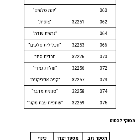
060
"יונת סלעים"
062
32251
"צופית"
064
"זרעית שדה"
066
32253
"חכלילית סלעים"
070
32226
"ורדית סיני"
072
32256
"שלדג גמדי"
073
32257
"קניה אפריקנית"
074
32258
"סנונית מדבר"
075
32259
"שחפית עבת מקור"
מסוקי להטוט
מספר זנב
מספר יצרן
כינוי