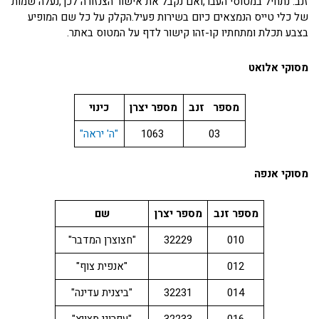
זנב. נתחיל במטוסי העבר,ואם נקבל את אישור הצנזורה לכך,נעלה שמות
של כלי טייס הנמצאים כיום בשירות פעיל.הקלק על כל שם המופיע
בצבע תכלת ומתחתיו קו-זהו קישור לדף על המטוס באתר.
מסוקי אלואט
מספר זנב
מספר יצרן
כינוי
03
1063
"ה' יראה"
מסוקי אנפה
מספר זנב
מספר יצרן
שם
010
32229
"חצוצרן המדבר"
012
"אנפית צוף"
014
32231
"ביצנית עדינה"