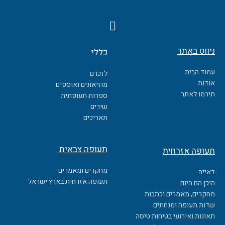
F
a
c
ניווט באתר
כללי
e
b
עמוד הבית
לזכרם
o
אודות
מוזיאונים ואוספים
o
תירמו לאתר
ספרות תעופתית
k
שירים
תאריכים
תעופה צבאית
תעופה אזרחית
מחקרים ומאמרים
דאייה
תעופה אזרחית בארץ ישראל
היכן הם היום
מחקרים, מאמרים וכתבות
שדות תעופה ומנחתים
תאונות ואירועי בטיחות טיסה