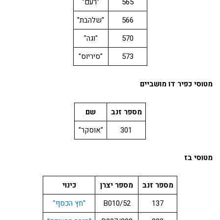
565
"רעם"
566
"שלהבת"
570
"וגה"
573
"סיריוס"
מטוסי כפיר דו מושביים
מספר זנב
שם
301
"אוסקר"
מטוסי בז
מספר זנב
מספר יצרן
כינוי
137
52/B010
"חץ הכסף"