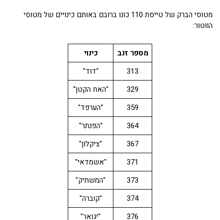
מטוסי הברק של טייסת 110 כונו ברובם באותם כינויים של מטוסי
הווטור:
מספר זנב
כינוי
313
"דוד"
329
"האח הקטן"
359
"הערפד"
364
"הפנתר"
367
"ציקלון"
371
"אשמדאי"
373
"המשתיק"
374
"קוברה"
376
"יגואר"