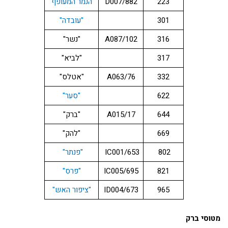
223
882/D007
"הנמר המעופף"
301
"עובדה"
316
102/A087
"נשר"
317
"לביא"
332
76/A063
"אטלס"
622
"סער"
644
17/A015
"ברק"
669
"להק"
802
653/IC001
"פנתר"
821
695/IC005
"פרס"
965
673/ID004
"ציפור האש"
מטוסי ברק