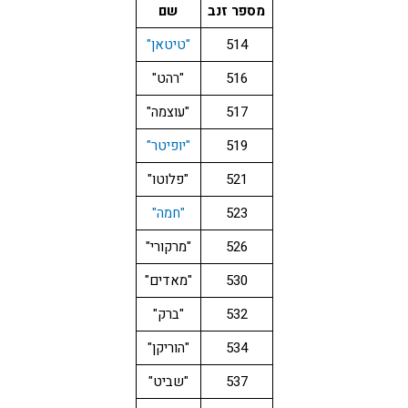
מספר זנב
שם
514
"טיטאן"
516
"רהט"
517
"עוצמה"
519
"יופיטר"
521
"פלוטו"
523
"חמה"
526
"מרקורי"
530
"מאדים"
532
"ברק"
534
"הוריקן"
537
"שביט"