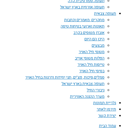
תעופה ספורטיבית קלה
תעופה אזרחית בארץ ישראל
תעופה צבאית
מחקרים, מאמרים וכתבות
תאונות וארועי בטיחות טיסה
אובדן מטוסים בקרב
היכן הם היום
מבצעים
מטוסי חיל האויר
הפלות מטוסי אוייב
טייסות חיל האויר
בסיסי חיל האויר
סמלים,סיכות, פצ'ים, תגי יחידות ודרגות בחיל האויר
תעופה צבאית בארץ ישראל
גיבורי החיל
מערך ההגנה האווירית
גלריית תמונות
תירמו לאתר
יצירת קשר
עמוד הבית