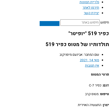
גלריית תמונות
תירמו לאתר
יצירת קשר
ש
"יופיטר"
דותיו של מטוס כפיר 519
שם המחבר: אבינעם מיסניקוב
מאי 14, 2021
אין תגובות
 המטוס
כפיר C-7
ס
: מטוס קרב
התעשיה האוירית