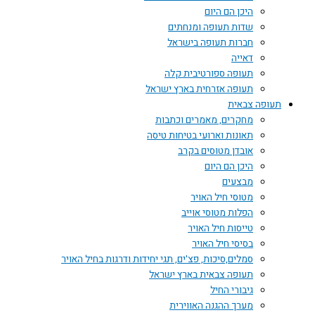
היכן הם היום
שדות תעופה ומנחתים
חברות תעופה בישראל
דאייה
תעופה ספורטיבית קלה
תעופה אזרחית בארץ ישראל
תעופה צבאית
מחקרים, מאמרים וכתבות
תאונות וארועי בטיחות טיסה
אובדן מטוסים בקרב
היכן הם היום
מבצעים
מטוסי חיל האויר
הפלות מטוסי אוייב
טייסות חיל האויר
בסיסי חיל האויר
סמלים,סיכות, פצ'ים, תגי יחידות ודרגות בחיל האויר
תעופה צבאית בארץ ישראל
גיבורי החיל
מערך ההגנה האווירית