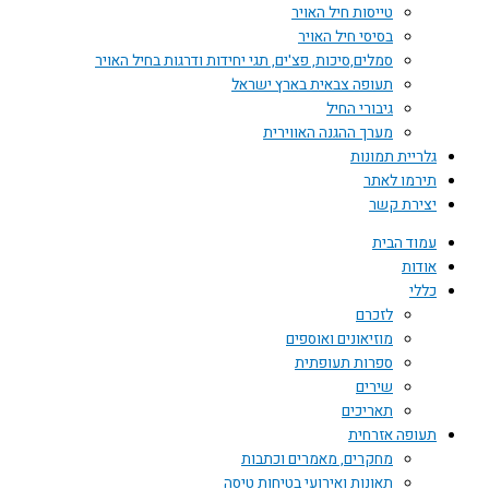
טייסות חיל האויר
בסיסי חיל האויר
סמלים,סיכות, פצ'ים, תגי יחידות ודרגות בחיל האויר
תעופה צבאית בארץ ישראל
גיבורי החיל
מערך ההגנה האווירית
גלריית תמונות
תירמו לאתר
יצירת קשר
עמוד הבית
אודות
כללי
לזכרם
מוזיאונים ואוספים
ספרות תעופתית
שירים
תאריכים
תעופה אזרחית
מחקרים, מאמרים וכתבות
תאונות ואירועי בטיחות טיסה