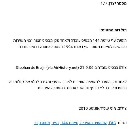
 יצרן
: 177
ות המטוס:
הופעל ע"י טייסת 144 מבסיס עובדה ולאחר מכן מבסיס חצור.יצא משירות
לטייסת מטוסי הנץ בשנת 1994 והוטס לאחסנה בבסיס עובדה.
דה ב-21.9.06 Stephan de Bruijn (via AirHistory.net)
 מכן הועבר לתעשיה האוירית לצורך שיפוץ ומכירה לח"א של קולומביה.
ו של דבר לא שופץ ונשאר באחסנה בתעשיה האוירית.
: מוני שפיר,אוגוסט 2010
ת:
FAC
,
התעשיה האוירית
,
טייסת 144
,
כפיר
,
מטוס קרב