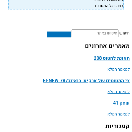
פה בכל התגובות
ש
רים אחרונים
ת להטוט 208
ר המלא
טוסים של ארקיע: בואינג787 EI-NEW
ר המלא
41
ר המלא
וריות