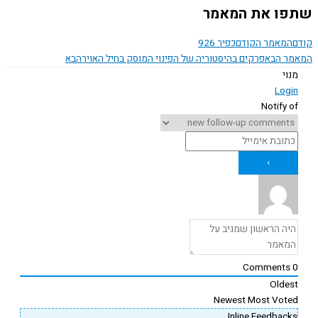
ו את המאמר
המאמר הקודם
כפיר 926
ר הבא
פרקים בהיסטוריה של הפינוי המוסק בחיל האויר
הבא
נוי
Logi
Notify o
Comments
Oldes
Newest
Most Vote
Inline Feedback