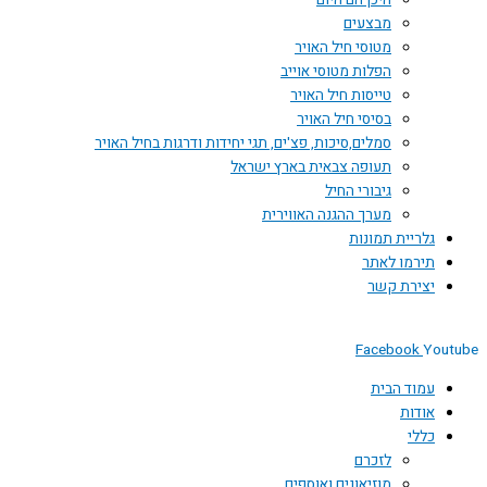
היכן הם היום
מבצעים
מטוסי חיל האויר
הפלות מטוסי אוייב
טייסות חיל האויר
בסיסי חיל האויר
סמלים,סיכות, פצ'ים, תגי יחידות ודרגות בחיל האויר
תעופה צבאית בארץ ישראל
גיבורי החיל
מערך ההגנה האווירית
גלריית תמונות
תירמו לאתר
יצירת קשר
Facebook
You
עמוד הבית
אודות
כללי
לזכרם
מוזיאונים ואוספים