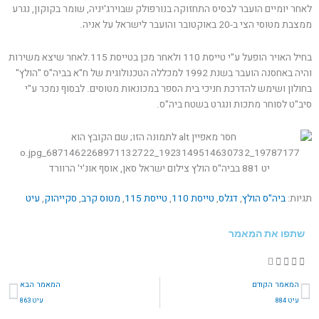
לאחר יומיים הועבר לבסיס התחזוקה בנורפולק שבוירג'יניה, שומר בקוקון, נגרע
ממצבת מטוסי הצי ב-20 באוקטובר והועבר לישראל על אניה.
בחיל האויר הופעל ע"י טייסת 110 ולאחר מכן בטייסת 115.לאחר שיצא משירות
והיה באחסנה הועבר בשנת 1992 למכללה הטכנולוגית של ח"א בביה"ס "הולץ"
בחולון ושימש להדרכת חניכי בית הספר במכונאות מטוסים. לבסוף נמכר ע"י
סיב"ט לסוחר מתכות ונגרט בשטח ביה"ס.
יט 881 בביה"ס הולץ צילום ישראל סאן, אוסף אונ'י' הרוורד
תגיות:
ביה"ס הולץ
,
דגלס
,
טייסת 110
,
טייסת 115
,
מטוס קרב
,
סקייהוק
,
עיט
שתפו את המאמר
קודם
הב
המאמר הקודם
המאמר הבא
עיט 884
עיט 863