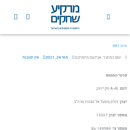
ילוג
תוכן
Y
F
o
a
u
c
t
e
u
b
עיט 881
b
o
e
o
שם המחבר: אבינעם מיסניקוב
מאי 24, 2021
אין תגובות
k
פרטי המטוס
:
דגם
: A-4E סקייהוק
יצרן
: דגלס,מפעל אל סגונדו,ארה"ב
מספר יצרן
: 13037
מספר צי
: Bu.149984