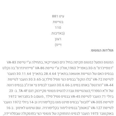
עיט 881
בטייסת
110
(באדיבות
רענן
וייס)
תולדות המטוס
:
המטוס הופעל כמטוס תקיפה בחיל הים האמריקאי, בתחילה ע"י טייסת VA-83
"רמפייג'רס" מ-30 באפריל 1963,אח"כ ע"י טייסת VA-86 "סיידווינדרס" בה נקלט
בבסיס האם של הטייסת אושאנה בתאריך 28.4.64.בתאריך 30.11.64 הועבר
לטייסת VA-72 "בלו הוקס" בבסיס הצי ססיל פילד,וב-30.3.65 הועבר לטייסת
VA-44 "הורנטס" באותו בסיס.ב-30.6.66 הועבר לבסיס צי ארה"ב בבסיס רוטה
של ח"א הספרדי,כשהטייסת עברה להטיס מטוסי סקייהוק דגם TA-4F. ב- 23
ביולי 71 הועבר לטייסת VA-45 בבסיס ססיל פילד , משם ב-5 בפברואר 1972
לטייסת VA-305 "לובוס" בבסיס פוינט מוגו בקליפורניה וב-14 ביולי 1972 הועבר
לטייסת VA-127 "באטמן" בבסיס לימור בקליפורניה. שם שימש לאימון . ב-16
באוקטובר 1973 הועבר לבסיס התחזוקה של מטוסי הצי בפנסקולה שבפלורידה,