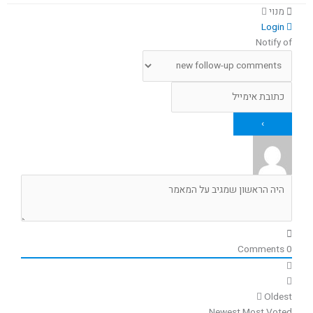
מנוי
Login
Notify of
Comments
0
Oldest
Newest
Most Voted