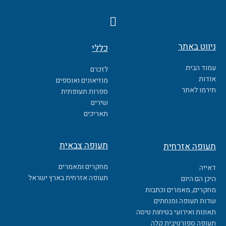
F
a
c
ניווט באתר
כללי
e
b
עמוד הבית
לזכרם
o
אודות
מוזיאונים ואוספים
o
תירמו לאתר
ספרות תעופתית
k
שירים
תאריכים
תעופה צבאית
תעופה אזרחית
מחקרים ומאמרים
דאייה
תעופה אזרחית בארץ ישראל
היכן הם היום
מחקרים, מאמרים וכתבות
שדות תעופה ומנחתים
תאונות ואירועי בטיחות טיסה
תעופה ספורטיבית קלה