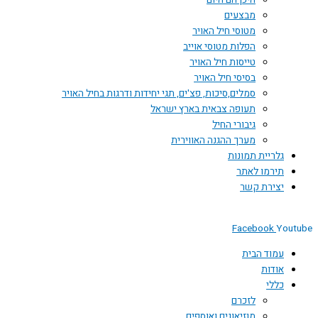
היכן הם היום
מבצעים
מטוסי חיל האויר
הפלות מטוסי אוייב
טייסות חיל האויר
בסיסי חיל האויר
סמלים,סיכות, פצ'ים, תגי יחידות ודרגות בחיל האויר
תעופה צבאית בארץ ישראל
גיבורי החיל
מערך ההגנה האווירית
גלריית תמונות
תירמו לאתר
יצירת קשר
Facebook
Youtube
עמוד הבית
אודות
כללי
לזכרם
מוזיאונים ואוספים