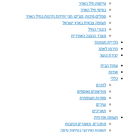
טייסות חיל האויר
בסיסי חיל האויר
סמלים,סיכות, פצ'ים, תגי יחידות ודרגות בחיל האויר
תעופה צבאית בארץ ישראל
גיבורי החיל
מערך ההגנה האווירית
גלריית תמונות
תירמו לאתר
יצירת קשר
עמוד הבית
אודות
כללי
לזכרם
מוזיאונים ואוספים
ספרות תעופתית
שירים
תאריכים
תעופה אזרחית
מחקרים, מאמרים וכתבות
תאונות ואירועי בטיחות טיסה