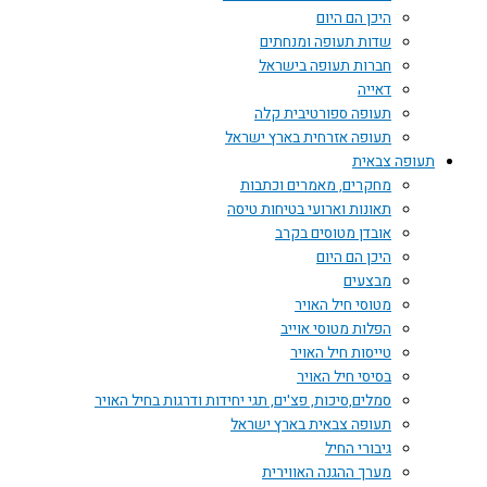
היכן הם היום
שדות תעופה ומנחתים
חברות תעופה בישראל
דאייה
תעופה ספורטיבית קלה
תעופה אזרחית בארץ ישראל
תעופה צבאית
מחקרים, מאמרים וכתבות
תאונות וארועי בטיחות טיסה
אובדן מטוסים בקרב
היכן הם היום
מבצעים
מטוסי חיל האויר
הפלות מטוסי אוייב
טייסות חיל האויר
בסיסי חיל האויר
סמלים,סיכות, פצ'ים, תגי יחידות ודרגות בחיל האויר
תעופה צבאית בארץ ישראל
גיבורי החיל
מערך ההגנה האווירית