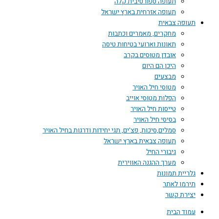
תעופה ספורטיבית קלה
תעופה אזרחית בארץ ישראל
תעופה צבאית
מחקרים, מאמרים וכתבות
תאונות וארועי בטיחות טיסה
אובדן מטוסים בקרב
היכן הם היום
מבצעים
מטוסי חיל האויר
הפלות מטוסי אוייב
טייסות חיל האויר
בסיסי חיל האויר
סמלים,סיכות, פצ'ים, תגי יחידות ודרגות בחיל האויר
תעופה צבאית בארץ ישראל
גיבורי החיל
מערך ההגנה האווירית
גלריית תמונות
תירמו לאתר
יצירת קשר
עמוד הבית