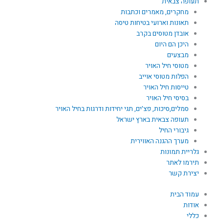
תעופה צבאית
מחקרים, מאמרים וכתבות
תאונות וארועי בטיחות טיסה
אובדן מטוסים בקרב
היכן הם היום
מבצעים
מטוסי חיל האויר
הפלות מטוסי אוייב
טייסות חיל האויר
בסיסי חיל האויר
סמלים,סיכות, פצ'ים, תגי יחידות ודרגות בחיל האויר
תעופה צבאית בארץ ישראל
גיבורי החיל
מערך ההגנה האווירית
גלריית תמונות
תירמו לאתר
יצירת קשר
עמוד הבית
אודות
כללי