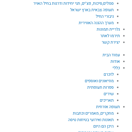
סמלים,סיכות, פצ'ים, תגי יחידות ודרגות בחיל האויר
תעופה צבאית בארץ ישראל
גיבורי החיל
מערך ההגנה האווירית
גלריית תמונות
תירמו לאתר
יצירת קשר
עמוד הבית
אודות
כללי
לזכרם
מוזיאונים ואוספים
ספרות תעופתית
שירים
תאריכים
תעופה אזרחית
מחקרים, מאמרים וכתבות
תאונות ואירועי בטיחות טיסה
היכן הם היום