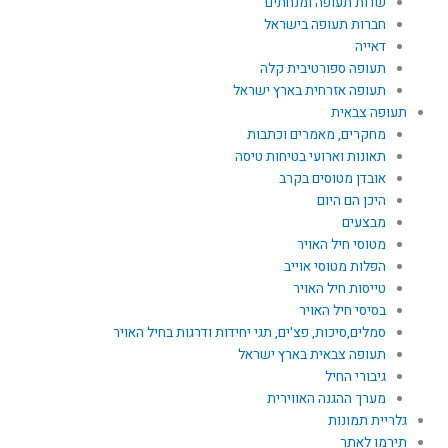
שדות תעופה ומנחתים
חברות תעופה בישראל
דאייה
תעופה ספורטיבית קלה
תעופה אזרחית בארץ ישראל
תעופה צבאית
מחקרים, מאמרים וכתבות
תאונות וארועי בטיחות טיסה
אובדן מטוסים בקרב
היכן הם היום
מבצעים
מטוסי חיל האויר
הפלות מטוסי אוייב
טייסות חיל האויר
בסיסי חיל האויר
סמלים,סיכות, פצ'ים, תגי יחידות ודרגות בחיל האויר
תעופה צבאית בארץ ישראל
גיבורי החיל
מערך ההגנה האווירית
גלריית תמונות
תירמו לאתר