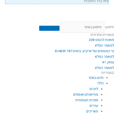
צפה בכל התגובות
חיפוש
מאמרים אחרונים
תאונת להטוט 208
למאמר המלא
צי המטוסים של ארקיע: בואינג787 EI-NEW
למאמר המלא
שחק 41
למאמר המלא
קטגוריות
חדש באתר
כללי
לזכרם
מוזיאונים ואוספים
ספרות תעופתית
שירים
תאריכים