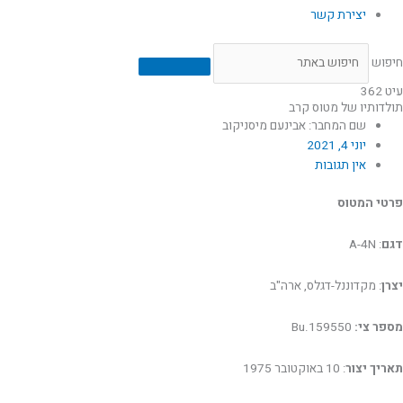
יצירת קשר
חיפוש
עיט 362
תולדותיו של מטוס קרב
שם המחבר: אבינעם מיסניקוב
יוני 4, 2021
אין תגובות
פרטי המטוס
דגם
: A-4N
יצרן
: מקדוננל-דגלס, ארה"ב
מספר צי:
Bu.159550
תאריך יצור
: 10 באוקטובר 1975