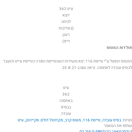
עיט 362
יוצא
לגיחה
(באדיבות
רענן
וייס)
תולדות המטוס
המטוס הופעל ע"י טייסת 116.יצא משירות כשהטייסת נסגרה כטייסת עייט והועבר
לבסיס עובדה לאחסנה. נראה שם ב-23.8.21
עיט
362
באחסנה
בבסיס
עובדה
תגיות:
בסיס עובדה
,
טייסת 116
,
מטוס קרב
,
מקדוננל דגלס
,
סקייהוק
,
עיט
שתפו את המאמר
קודם
המאמר הקודם
S-58 מס' 01