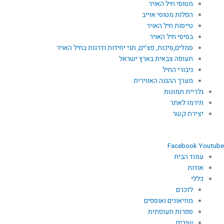
מטוסי חיל האויר
הפלות מטוסי אוייב
טייסות חיל האויר
בסיסי חיל האויר
סמלים,סיכות, פצ'ים, תגי יחידות ודרגות בחיל האויר
תעופה צבאית בארץ ישראל
גיבורי החיל
מערך ההגנה האווירית
גלריית תמונות
תירמו לאתר
יצירת קשר
Facebook
Youtube
עמוד הבית
אודות
כללי
לזכרם
מוזיאונים ואוספים
ספרות תעופתית
שירים