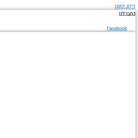
דילוג לתוכן
כתבו לנו
Facebook
עמוד הבית
אודות
כללי
תעופה אזרחית
תעופה צבאית
גלריית תמונות
תירמו לאתר
יצירת קשר