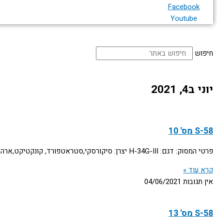
Facebook
Youtube
עמוד הבית
אודות
כללי
תעופה אזרחית
חיפוש
יוני ב4, 2021
S-58 מס' 10
פרטי המסוק: דגם: H-34G-III יצרן: סיקורסקי,סטראטפורד, קונקטיקט,ארה"ב מספר יצרן: 58-1637 מספר צי: Bu.150788 תולדות המסוק: יוצר ע"י חב' סיקורסקי כדגם CH-34C ויועד למכירה לגרמניה. קיבל
קרא עוד »
אין תגובות
04/06/2021
S-58 מס' 13