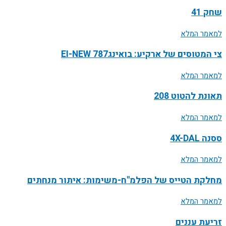
שחק 41
למאמר המלא
צי המטוסים של ארקיע: בואינג787 EI-NEW
למאמר המלא
תאונת להטוט 208
למאמר המלא
ססנה 4X-DAL
למאמר המלא
מחלקת הטייס של הפלמ"ח-משימות: איתור מנחתים
למאמר המלא
זריעת עננים